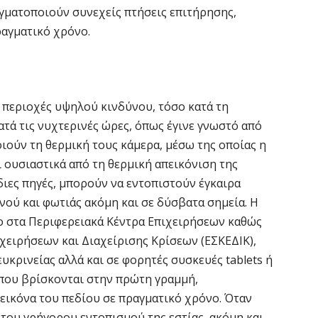
ραγματοποιούν συνεχείς πτήσεις επιτήρησης,
Θ
ραγματικό χρόνο.
λ
μ
7 
ς περιοχές υψηλού κινδύνου, τόσο κατά τη
Υ
Κατά τις νυχτερινές ώρες, όπως έγινε γνωστό από
Ι
ιούν τη θερμική τους κάμερα, μέσω της οποίας η
7 
 ουσιαστικά από τη θερμική απεικόνιση της
ίδιες πηγές, μπορούν να εντοπιστούν έγκαιρα
«
πνού και φωτιάς ακόμη και σε δύσβατα σημεία. Η
ν
νο στα Περιφερειακά Κέντρα Επιχειρήσεων καθώς
7 
ιχειρήσεων και Διαχείρισης Κρίσεων (ΕΣΚΕΔΙΚ),
κρινείας αλλά και σε φορητές συσκευές tablets ή
Α
 που βρίσκονται στην πρώτη γραμμή,
α
 εικόνα του πεδίου σε πραγματικό χρόνο. Όταν
7 
του γρήγορου εντοπισμού της εστίας, ακόμη και