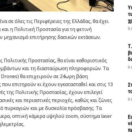
Υ
τ
χ
α σε όλες τις Περιφέρειες της Ελλάδας, θα έχει
και η Πολιτική Προστασία για τη φετινή
9 
ον μηχανισμό επιτήρησης δασικών εκτάσεων.
Τ
β
δ
ς Πολιτικής Προστασίας, θα είναι καθοριστικός
9 
συμβάντων και τη διασταύρωση πληροφοριών. Τα
 Drones) θα επιχειρούν σε 24ωρη βάση
που επιτηρούν κι έχουν εγκατασταθεί και στις 13
Σ
τ
ές της Πολιτικής Προστασίας, έχουν επιλεγεί
σικές και περιαστικές περιοχές, καθώς και ζώνες
9 
κό πυρκαγιών και με δυσκολία πρόσβασης. Τα
άμερα, οπτική κάμερα υψηλού zoom, σύστημα laser
Ε
ν
λεμετρίας.
π