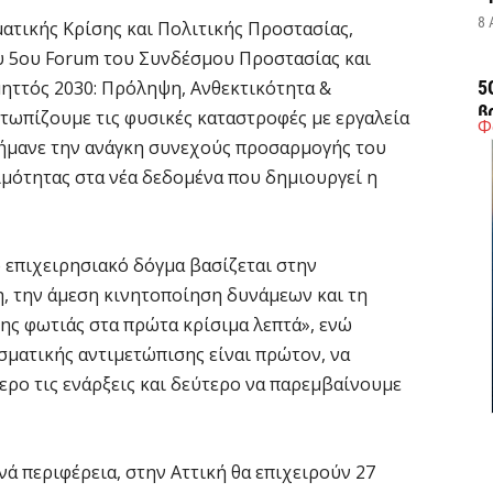
8 
ατικής Κρίσης και Πολιτικής Προστασίας,
ου 5ου Forum του Συνδέσμου Προστασίας και
Υμηττός 2030: Πρόληψη, Ανθεκτικότητα &
5
β
τωπίζουμε τις φυσικές καταστροφές με εργαλεία
Φ
τ
σήμανε την ανάγκη συνεχούς προσαρμογής του
8 
ιμότητας στα νέα δεδομένα που δημιουργεί η
Δ
τ
ο επιχειρησιακό δόγμα βασίζεται στην
8 
, την άμεση κινητοποίηση δυνάμεων και τη
ης φωτιάς στα πρώτα κρίσιμα λεπτά», ενώ
Ε
σματικής αντιμετώπισης είναι πρώτον, να
«
ρο τις ενάρξεις και δεύτερο να παρεμβαίνουμε
δ
8 
ά περιφέρεια, στην Αττική θα επιχειρούν 27