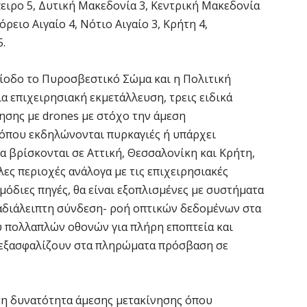
«
πειρο 5, Δυτική Μακεδονία 3, Κεντρική Μακεδονία
μ
ρειο Αιγαίο 4, Νότιο Αιγαίο 3, Κρήτη 4,
Κ
5.
8 
ρίοδο το Πυροσβεστικό Σώμα και η Πολιτική
Ε
α επιχειρησιακή εκμετάλλευση, τρεις ειδικά
7 
ησης με drones με στόχο την άμεση
 όπου εκδηλώνονται πυρκαγιές ή υπάρχει
Ό
α βρίσκονται σε Αττική, Θεσσαλονίκη και Κρήτη,
σ
ες περιοχές ανάλογα με τις επιχειρησιακές
7 
μόδιες πηγές, θα είναι εξοπλισμένες με συστήματα
 αδιάλειπτη σύνδεση- ροή οπτικών δεδομένων στα
Σ
υ πολλαπλών οθονών για πλήρη εποπτεία και
δ
 εξασφαλίζουν στα πληρώματα πρόσβαση σε
υ
χ
7 
 τη δυνατότητα άμεσης μετακίνησης όπου