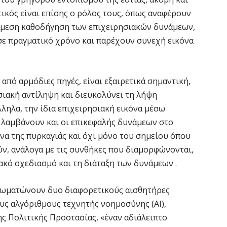
ικός είναι επίσης ο ρόλος τους, όπως αναφέρουν
Κ
 άμεση καθοδήγηση των επιχειρησιακών δυνάμεων,
Σ
 σε πραγματικό χρόνο και παρέχουν συνεχή εικόνα
α
7 
από αρμόδιες πηγές, είναι εξαιρετικά σημαντική,
Σ
σιακή αντίληψη και διευκολύνει τη λήψη
φ
ηλα, την ίδια επιχειρησιακή εικόνα μέσω
3
 λαμβάνουν και οι επικεφαλής δυνάμεων στο
7 
όνα της πυρκαγιάς και όχι μόνο του σημείου όπου
ν, ανάλογα με τις συνθήκες που διαμορφώνονται,
Η
κό σχεδιασμό και τη διάταξη των δυνάμεων .
χ
Ο
το
νσωματώνουν δυο διαφορετικούς αισθητήρες
ους αλγόριθμους τεχνητής νοημοσύνης (AI),
7 
ς Πολιτικής Προστασίας, «έναν αδιάλειπτο