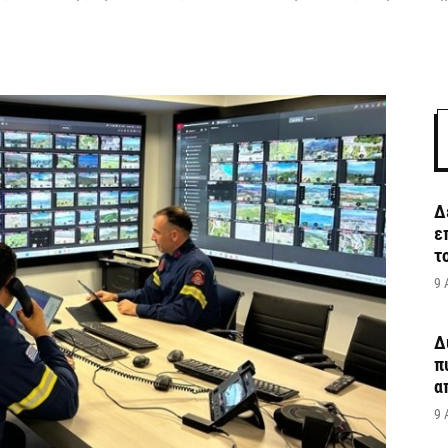
Δ
ε
τ
9 
Δ
π
α
9 