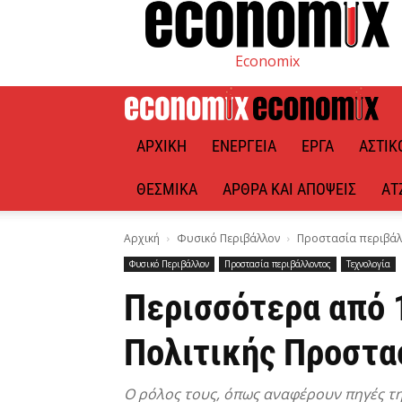
Economix
ΑΡΧΙΚΉ
ΕΝΈΡΓΕΙΑ
ΈΡΓΑ
ΑΣΤΙΚ
ΘΕΣΜΙΚΆ
ΆΡΘΡΑ ΚΑΙ ΑΠΌΨΕΙΣ
ΑΤ
Αρχική
Φυσικό Περιβάλλον
Προστασία περιβάλ
Φυσικό Περιβάλλον
Προστασία περιβάλλοντος
Τεχνολογία
Περισσότερα από 1
Πολιτικής Προστασ
Ο ρόλος τους, όπως αναφέρουν πηγές τη