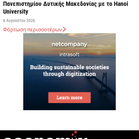
Πανεπιστημίου Δυτικής Μακεδονίας με το Hanoi
University
6 Αυγούστου 2026
Φόρτωση περισσοτέρων
ΥΠΕΘΟΟ: Υποβλήθηκε το αίτημα για την
ενεργοποίηση της ρήτρας διαφυγής για την
ενεργειακή ανθεκτικότητα
6 Αυγούστου 2026
Viohalco: Ισχυρές επιδόσεις το πρώτο εξάμηνο του
2026
6 Αυγούστου 2026
Χρίστος Δήμας: Στο Εθνικό Πρόγραμμα Ανάπτυξης
η αναβάθμιση του Αεροδρομίου Πάρου
6 Αυγούστου 2026