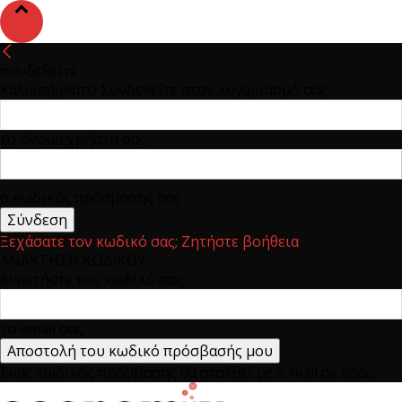
συνδεθείτε
Καλωσήρθατε! Συνδεθείτε στον λογαριασμό σας
το όνομα χρήστη σας
ο κωδικός πρόσβασης σας
Ξεχάσατε τον κωδικό σας; Ζητήστε βοήθεια
ΑΝΑΚΤΗΣΗ ΚΩΔΙΚΟΥ
Ανακτήστε τον κωδικό σας
το email σας
Ένας κωδικός πρόσβασης θα σταλθεί με e-mail σε εσάς.