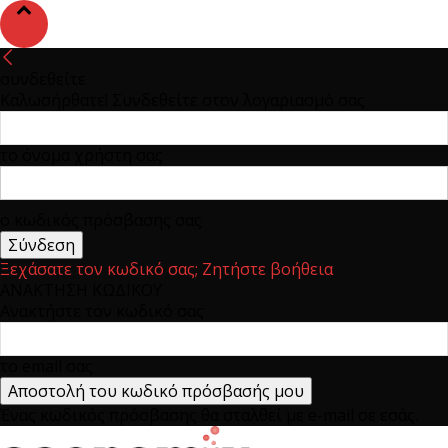
συνδεθείτε
Καλωσήρθατε! Συνδεθείτε στον λογαριασμό σας
το όνομα χρήστη σας
ο κωδικός πρόσβασης σας
Ξεχάσατε τον κωδικό σας; Ζητήστε βοήθεια
ΑΝΑΚΤΗΣΗ ΚΩΔΙΚΟΥ
Ανακτήστε τον κωδικό σας
το email σας
Ένας κωδικός πρόσβασης θα σταλθεί με e-mail σε εσάς.