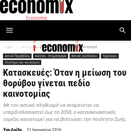
Economix
Αρχική
Αστικό Περιβάλλον
Ακίνητα - Κτηματαγορά
Αστικό Περιβάλλον
Ακίνητα - Κτηματαγορά
Αστικές αναπλάσεις
Τεχνολογία
Επιστήμη και καινοτομία
Κατασκευές: Όταν η μείωση του
θορύβου γίνεται πεδίο
καινοτομίας
Με τον αστικό πληθυσμό να αναμένεται να
υπερδιπλασιαστεί έως το 2050, ο κατασκευαστικός
τομέας καινοτομεί για να βελτιώσει την ποιότητα ζωής.
Έρη Δρίβα
31 Ιανουαρίου 2026