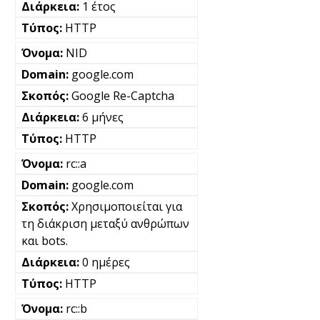
1 έτος
HTTP
NID
google.com
Google Re-Captcha
6 μήνες
HTTP
rc::a
google.com
Χρησιμοποιείται για
τη διάκριση μεταξύ ανθρώπων
και bots.
0 ημέρες
HTTP
rc::b