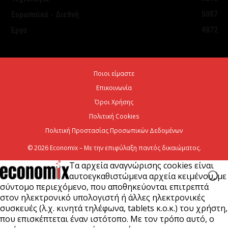
5087
Ευρωπαϊκά - Διεθνή
ΥΠΕΘΟΟ: Υποβλήθηκε το αίτημα για την
4872
Έργα
ενεργοποίηση της ρήτρας διαφυγής για την
ενεργειακή ανθεκτικότητα
6 Αυγούστου 2026
Ποιοι είμαστε
Επικοινωνία
Viohalco: Ισχυρές επιδόσεις το πρώτο εξάμηνο του
2026
Όροι Χρήσης
Πολιτική Cookies
6 Αυγούστου 2026
Πολιτική Προστασίας Προσωπικών Δεδομένων
© 2026 Economix – Με την επιφύλαξη παντός δικαιώματος.
Τα αρχεία αναγνώρισης cookies είναι
αυτοεγκαθιστώμενα αρχεία κειμένου, με
σύντομο περιεχόμενο, που αποθηκεύονται επιτρεπτά
στον ηλεκτρονικό υπολογιστή ή άλλες ηλεκτρονικές
συσκευές (λ.χ. κινητά τηλέφωνα, tablets κ.ο.κ.) του χρήστη,
που επισκέπτεται έναν ιστότοπο. Με τον τρόπο αυτό, ο