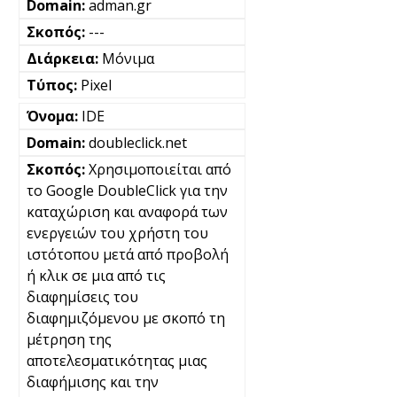
adman.gr
---
Μόνιμα
Pixel
IDE
doubleclick.net
Χρησιμοποιείται από
το Google DoubleClick για την
καταχώριση και αναφορά των
ενεργειών του χρήστη του
ιστότοπου μετά από προβολή
ή κλικ σε μια από τις
διαφημίσεις του
διαφημιζόμενου με σκοπό τη
μέτρηση της
αποτελεσματικότητας μιας
διαφήμισης και την