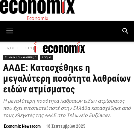
Economix
Αρχική
Οικονομία – Ανάπτυξη
Οικονομία – Ανάπτυξη
Χρήμα
ΑΑΔΕ: Κατασχέθηκε η
μεγαλύτερη ποσότητα λαθραίων
ειδών ατμίσματος
Η μεγαλύτερη ποσότητα λαθραίων ειδών ατμίσματος
που έχει εντοπιστεί ποτέ στην Ελλάδα κατασχέθηκε από
τους ελεγκτές της ΑΑΔΕ στο Τελωνείο Ευζώνων.
Economix Newsroom
18 Σεπτεμβρίου 2025