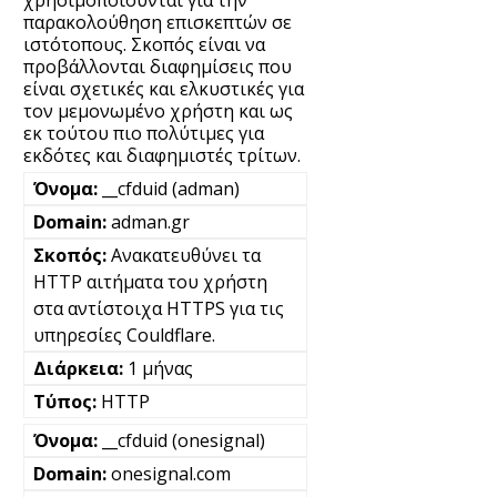
χρησιμοποιούνται για την
παρακολούθηση επισκεπτών σε
ιστότοπους. Σκοπός είναι να
προβάλλονται διαφημίσεις που
είναι σχετικές και ελκυστικές για
τον μεμονωμένο χρήστη και ως
εκ τούτου πιο πολύτιμες για
εκδότες και διαφημιστές τρίτων.
__cfduid (adman)
adman.gr
Ανακατευθύνει τα
HTTP αιτήματα του χρήστη
στα αντίστοιχα HTTPS για τις
υπηρεσίες Couldflare.
1 μήνας
HTTP
__cfduid (onesignal)
onesignal.com