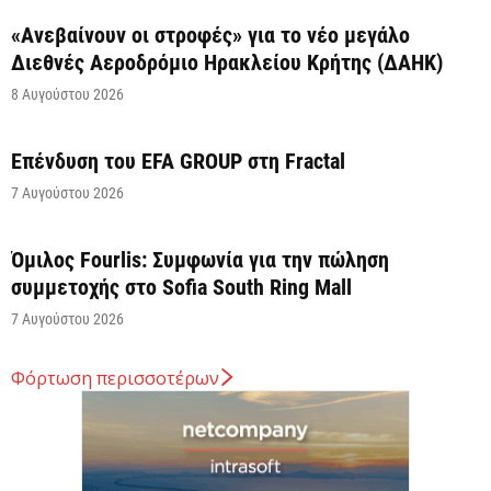
«Ανεβαίνουν οι στροφές» για το νέο μεγάλο
Διεθνές Αεροδρόμιο Ηρακλείου Κρήτης (ΔΑΗΚ)
8 Αυγούστου 2026
Επένδυση του EFA GROUP στη Fractal
7 Αυγούστου 2026
Όμιλος Fourlis: Συμφωνία για την πώληση
συμμετοχής στο Sofia South Ring Mall
7 Αυγούστου 2026
Φόρτωση περισσοτέρων
Σταύρος Καλαφάτης: «Έχουμε δημιουργήσει 20.000
νέες θέσεις εργασίας υψηλής εξειδίκευσης τα
τελευταία επτά χρόνια...
7 Αυγούστου 2026