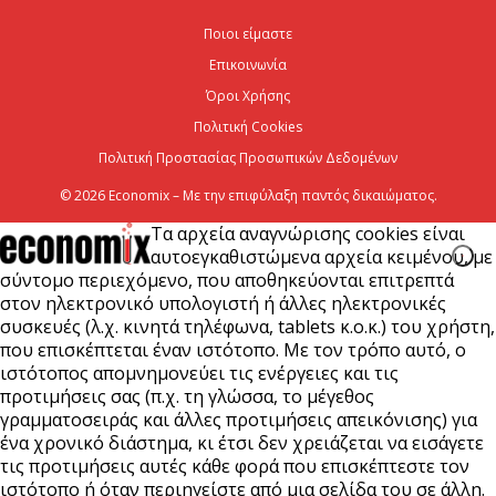
Χρίστος Δήμας: «Προχωρούν τα έργα σε όλο το
Ποιοι είμαστε
μήκος του ΒΟΑΚ»
Επικοινωνία
7 Αυγούστου 2026
Όροι Χρήσης
Πολιτική Cookies
Πολιτική Προστασίας Προσωπικών Δεδομένων
© 2026 Economix – Με την επιφύλαξη παντός δικαιώματος.
Τα αρχεία αναγνώρισης cookies είναι
αυτοεγκαθιστώμενα αρχεία κειμένου, με
σύντομο περιεχόμενο, που αποθηκεύονται επιτρεπτά
στον ηλεκτρονικό υπολογιστή ή άλλες ηλεκτρονικές
συσκευές (λ.χ. κινητά τηλέφωνα, tablets κ.ο.κ.) του χρήστη,
που επισκέπτεται έναν ιστότοπο. Με τον τρόπο αυτό, ο
ιστότοπος απομνημονεύει τις ενέργειες και τις
προτιμήσεις σας (π.χ. τη γλώσσα, το μέγεθος
γραμματοσειράς και άλλες προτιμήσεις απεικόνισης) για
ένα χρονικό διάστημα, κι έτσι δεν χρειάζεται να εισάγετε
τις προτιμήσεις αυτές κάθε φορά που επισκέπτεστε τον
ιστότοπο ή όταν περιηγείστε από μια σελίδα του σε άλλη.