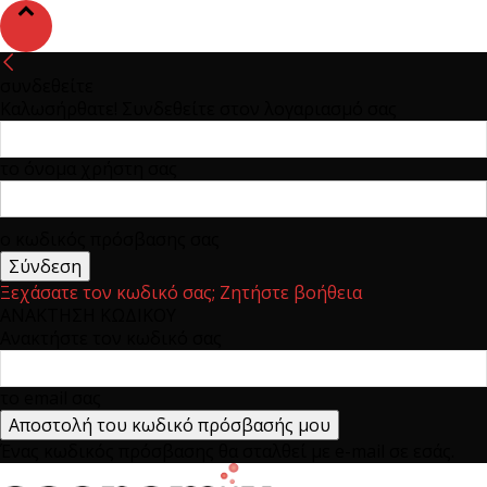
συνδεθείτε
Καλωσήρθατε! Συνδεθείτε στον λογαριασμό σας
το όνομα χρήστη σας
ο κωδικός πρόσβασης σας
Ξεχάσατε τον κωδικό σας; Ζητήστε βοήθεια
ΑΝΑΚΤΗΣΗ ΚΩΔΙΚΟΥ
Ανακτήστε τον κωδικό σας
το email σας
Ένας κωδικός πρόσβασης θα σταλθεί με e-mail σε εσάς.