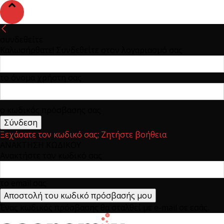
συνδεθείτε
Καλωσήρθατε! Συνδεθείτε στον λογαριασμό σας
το όνομα χρήστη σας
ο κωδικός πρόσβασης σας
Ξεχάσατε τον κωδικό σας; Ζητήστε βοήθεια
ΑΝΑΚΤΗΣΗ ΚΩΔΙΚΟΥ
Ανακτήστε τον κωδικό σας
το email σας
Ένας κωδικός πρόσβασης θα σταλθεί με e-mail σε εσάς.