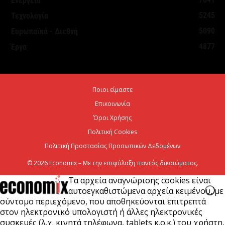
Ενέργεια
Στήριξη σε περισσότερους από 1.600 φοιτητές του
5245
Τεχνολογία
Πανεπιστημίου Κρήτης με 3,358 εκατ. ευρώ για...
5090
Ευρωπαϊκά - Διεθνή
7 Αυγούστου 2026
4877
Έργα
Η Deloitte Ελλάδος αποκλειστικός
χρηματοοικονομικός σύμβουλος του Ομίλου ΔΕΗ
Ποιοι είμαστε
για τη στρατηγική είσοδό του...
Επικοινωνία
7 Αυγούστου 2026
Όροι Χρήσης
Πολιτική Cookies
Πολιτική Προστασίας Προσωπικών Δεδομένων
© 2026 Economix – Με την επιφύλαξη παντός δικαιώματος.
Τα αρχεία αναγνώρισης cookies είναι
αυτοεγκαθιστώμενα αρχεία κειμένου, με
σύντομο περιεχόμενο, που αποθηκεύονται επιτρεπτά
στον ηλεκτρονικό υπολογιστή ή άλλες ηλεκτρονικές
συσκευές (λ.χ. κινητά τηλέφωνα, tablets κ.ο.κ.) του χρήστη,