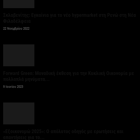
Σταύρος Καλαφάτης: «Έχουμε δημιουργήσει 20.000
Σκλαβενίτης: Εγκαίνια για το νέο hypermarket στη Ρενώ στη Νέα
νέες θέσεις εργασίας υψηλής εξειδίκευσης τα
Φιλαδέλφεια
τελευταία επτά χρόνια...
22 Νοεμβρίου 2022
7 Αυγούστου 2026
Θεσσαλονίκη: Οι αλλαγές στις λεωφορειακές
γραμμές που θα ισχύσουν με τη λειτουργία της
επέκτασης...
Forward Green: Μοναδική έκθεση για την Κυκλική Οικονομία με
πολλαπλά μηνύματα...
7 Αυγούστου 2026
9 Ιουνίου 2023
Υποχώρησε στο 3,4% ο πληθωρισμός τον Ιούλιο
7 Αυγούστου 2026
«Γιατί οι Τούρκοι συρρέουν στα ελληνικά νησιά;»
«Εξοικονομώ 2025»: Ο απόλυτος οδηγός με ερωτήσεις και
7 Αυγούστου 2026
απαντήσεις για το...