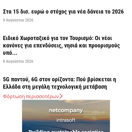
Στα 15 δισ. ευρώ ο στόχος για νέα δάνεια το 2026
9 Αυγούστου 2026
Ειδικό Χωροταξικό για τον Τουρισμό: Οι νέοι
κανόνες για επενδύσεις, νησιά και προορισμούς
υπό...
8 Αυγούστου 2026
5G παντού, 6G στον ορίζοντα: Πού βρίσκεται η
Ελλάδα στη μεγάλη τεχνολογική μετάβαση
8 Αυγούστου 2026
Φόρτωση περισσοτέρων
Διευρύνεται η εθνική πρωτοβουλία για τις τιμές
στο ράφι των σούπερ μάρκετ
8 Αυγούστου 2026