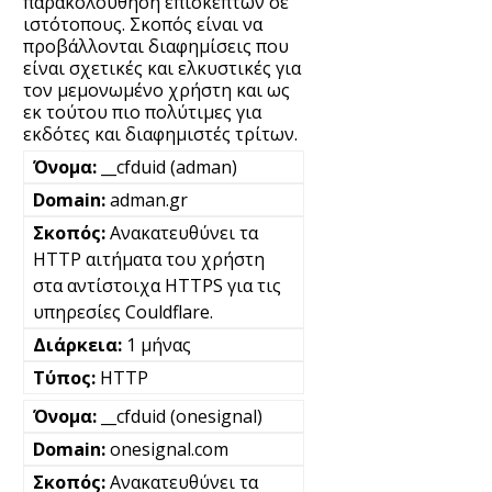
παρακολούθηση επισκεπτών σε
ιστότοπους. Σκοπός είναι να
προβάλλονται διαφημίσεις που
είναι σχετικές και ελκυστικές για
τον μεμονωμένο χρήστη και ως
εκ τούτου πιο πολύτιμες για
εκδότες και διαφημιστές τρίτων.
__cfduid (adman)
adman.gr
Ανακατευθύνει τα
HTTP αιτήματα του χρήστη
στα αντίστοιχα HTTPS για τις
υπηρεσίες Couldflare.
1 μήνας
HTTP
__cfduid (onesignal)
onesignal.com
Ανακατευθύνει τα