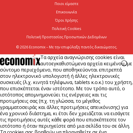
Ποιοι είμαστε
για τη στρατηγική είσοδό του...
Επικοινωνία
7 Αυγούστου 2026
Όροι Χρήσης
Πολιτική Cookies
Πολιτική Προστασίας Προσωπικών Δεδομένων
© 2026 Economix – Με την επιφύλαξη παντός δικαιώματος.
Τα αρχεία αναγνώρισης cookies είναι
αυτοεγκαθιστώμενα αρχεία κειμένου, με
σύντομο περιεχόμενο, που αποθηκεύονται επιτρεπτά
στον ηλεκτρονικό υπολογιστή ή άλλες ηλεκτρονικές
συσκευές (λ.χ. κινητά τηλέφωνα, tablets κ.ο.κ.) του χρήστη,
που επισκέπτεται έναν ιστότοπο. Με τον τρόπο αυτό, ο
ιστότοπος απομνημονεύει τις ενέργειες και τις
προτιμήσεις σας (π.χ. τη γλώσσα, το μέγεθος
γραμματοσειράς και άλλες προτιμήσεις απεικόνισης) για
ένα χρονικό διάστημα, κι έτσι δεν χρειάζεται να εισάγετε
τις προτιμήσεις αυτές κάθε φορά που επισκέπτεστε τον
ιστότοπο ή όταν περιηγείστε από μια σελίδα του σε άλλη.
Τα cookies σας βοηθούν να πλοηγηθείτε σε ένα