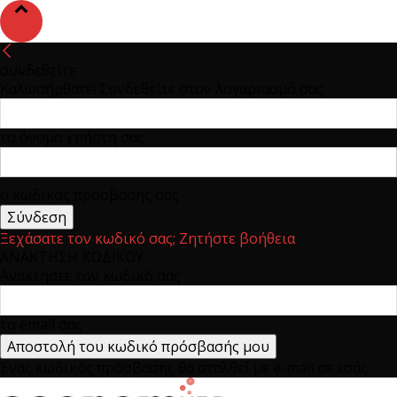
συνδεθείτε
Καλωσήρθατε! Συνδεθείτε στον λογαριασμό σας
το όνομα χρήστη σας
ο κωδικός πρόσβασης σας
Ξεχάσατε τον κωδικό σας; Ζητήστε βοήθεια
ΑΝΑΚΤΗΣΗ ΚΩΔΙΚΟΥ
Ανακτήστε τον κωδικό σας
το email σας
Ένας κωδικός πρόσβασης θα σταλθεί με e-mail σε εσάς.