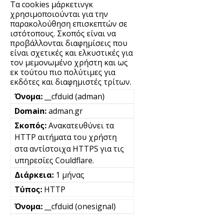
Τα cookies μάρκετινγκ
χρησιμοποιούνται για την
παρακολούθηση επισκεπτών σε
ιστότοπους. Σκοπός είναι να
προβάλλονται διαφημίσεις που
είναι σχετικές και ελκυστικές για
τον μεμονωμένο χρήστη και ως
εκ τούτου πιο πολύτιμες για
εκδότες και διαφημιστές τρίτων.
__cfduid (adman)
adman.gr
Ανακατευθύνει τα
HTTP αιτήματα του χρήστη
στα αντίστοιχα HTTPS για τις
υπηρεσίες Couldflare.
1 μήνας
HTTP
__cfduid (onesignal)