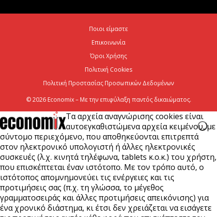
ενεργειακή ανθεκτικότητα
6 Αυγούστου 2026
Ποιοι είμαστε
Επικοινωνία
Viohalco: Ισχυρές επιδόσεις το πρώτο εξάμηνο του
2026
Όροι Χρήσης
Πολιτική Cookies
6 Αυγούστου 2026
Πολιτική Προστασίας Προσωπικών Δεδομένων
© 2026 Economix – Με την επιφύλαξη παντός δικαιώματος.
Τα αρχεία αναγνώρισης cookies είναι
αυτοεγκαθιστώμενα αρχεία κειμένου, με
σύντομο περιεχόμενο, που αποθηκεύονται επιτρεπτά
στον ηλεκτρονικό υπολογιστή ή άλλες ηλεκτρονικές
συσκευές (λ.χ. κινητά τηλέφωνα, tablets κ.ο.κ.) του χρήστη,
που επισκέπτεται έναν ιστότοπο. Με τον τρόπο αυτό, ο
ιστότοπος απομνημονεύει τις ενέργειες και τις
προτιμήσεις σας (π.χ. τη γλώσσα, το μέγεθος
γραμματοσειράς και άλλες προτιμήσεις απεικόνισης) για
ένα χρονικό διάστημα, κι έτσι δεν χρειάζεται να εισάγετε