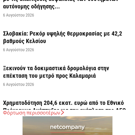
αυτόνομης οδήγησης...
6 Αυγούστου 2026
Σλοβακία: Ρεκόρ υψηλής θερμοκρασίας με 42,2
βαθμούς Κελσίου
6 Αυγούστου 2026
Ξεκινούν τα δοκιμαστικά δρομολόγια στην
επέκταση του μετρό προς Καλαμαριά
6 Αυγούστου 2026
Χρηματοδότηση 204,6 εκατ. ευρώ από το Εθνικό
Πρόγραμμα Ανάπτυξης για την ανάπλαση της ΔΕΘ
Φόρτωση περισσοτέρων
6 Αυγούστου 2026