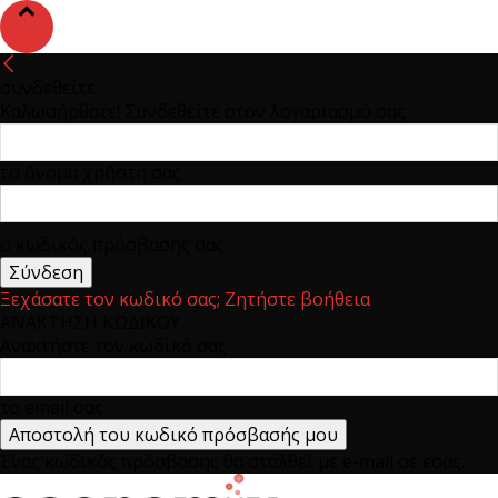
συνδεθείτε
Καλωσήρθατε! Συνδεθείτε στον λογαριασμό σας
το όνομα χρήστη σας
ο κωδικός πρόσβασης σας
Ξεχάσατε τον κωδικό σας; Ζητήστε βοήθεια
ΑΝΑΚΤΗΣΗ ΚΩΔΙΚΟΥ
Ανακτήστε τον κωδικό σας
το email σας
Ένας κωδικός πρόσβασης θα σταλθεί με e-mail σε εσάς.