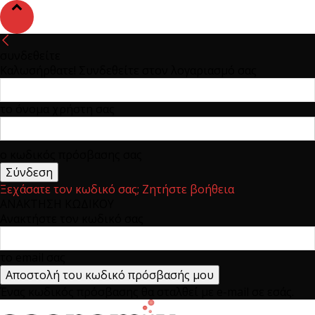
συνδεθείτε
Καλωσήρθατε! Συνδεθείτε στον λογαριασμό σας
το όνομα χρήστη σας
ο κωδικός πρόσβασης σας
Ξεχάσατε τον κωδικό σας; Ζητήστε βοήθεια
ΑΝΑΚΤΗΣΗ ΚΩΔΙΚΟΥ
Ανακτήστε τον κωδικό σας
το email σας
Ένας κωδικός πρόσβασης θα σταλθεί με e-mail σε εσάς.