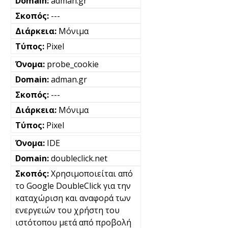
adman.gr
---
Μόνιμα
Pixel
probe_cookie
adman.gr
---
Μόνιμα
Pixel
IDE
doubleclick.net
Χρησιμοποιείται από
το Google DoubleClick για την
καταχώριση και αναφορά των
ενεργειών του χρήστη του
ιστότοπου μετά από προβολή