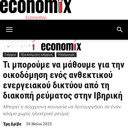
Economix
Αρχική
Ενέργεια
Ενέργεια
Εξοικονόμηση ενέργειας
Ηλεκτρισμός
Τι μπορούμε να μάθουμε για την
οικοδόμηση ενός ανθεκτικού
ενεργειακού δικτύου από τη
διακοπή ρεύματος στην Ιβηρική
Μπορεί η σύγχρονη κοινωνία να λειτουργήσει σε έναν
κόσμο χωρίς ηλεκτρικό ρεύμα;
Έρη Δρίβα
30 Μαΐου 2025