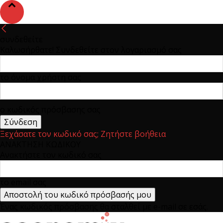
συνδεθείτε
Καλωσήρθατε! Συνδεθείτε στον λογαριασμό σας
το όνομα χρήστη σας
ο κωδικός πρόσβασης σας
Ξεχάσατε τον κωδικό σας; Ζητήστε βοήθεια
ΑΝΑΚΤΗΣΗ ΚΩΔΙΚΟΥ
Ανακτήστε τον κωδικό σας
το email σας
Ένας κωδικός πρόσβασης θα σταλθεί με e-mail σε εσάς.