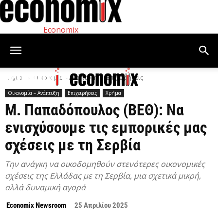
Economix
Αρχική
Οικονομία – Ανάπτυξη
Επιχειρήσεις
Οικονομία – Ανάπτυξη
Επιχειρήσεις
Χρήμα
Μ. Παπαδόπουλος (ΒΕΘ): Να
ενισχύσουμε τις εμπορικές μας
σχέσεις με τη Σερβία
Την ανάγκη να οικοδομηθούν στενότερες οικονομικές
σχέσεις της Ελλάδας με τη Σερβία, μια σχετικά μικρή,
αλλά δυναμική αγορά
Economix Newsroom
25 Απριλίου 2025