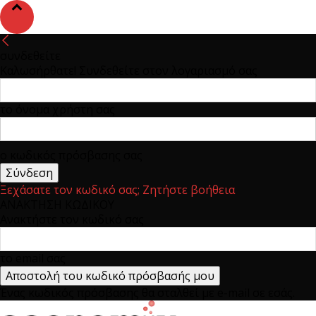
συνδεθείτε
Καλωσήρθατε! Συνδεθείτε στον λογαριασμό σας
το όνομα χρήστη σας
ο κωδικός πρόσβασης σας
Ξεχάσατε τον κωδικό σας; Ζητήστε βοήθεια
ΑΝΑΚΤΗΣΗ ΚΩΔΙΚΟΥ
Ανακτήστε τον κωδικό σας
το email σας
Ένας κωδικός πρόσβασης θα σταλθεί με e-mail σε εσάς.