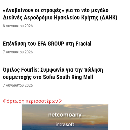
«Ανεβαίνουν οι στροφές» για το νέο μεγάλο
Διεθνές Αεροδρόμιο Ηρακλείου Κρήτης (ΔΑΗΚ)
8 Αυγούστου 2026
Επένδυση του EFA GROUP στη Fractal
7 Αυγούστου 2026
Όμιλος Fourlis: Συμφωνία για την πώληση
συμμετοχής στο Sofia South Ring Mall
7 Αυγούστου 2026
Φόρτωση περισσοτέρων
Σταύρος Καλαφάτης: «Έχουμε δημιουργήσει 20.000
νέες θέσεις εργασίας υψηλής εξειδίκευσης τα
τελευταία επτά χρόνια...
7 Αυγούστου 2026