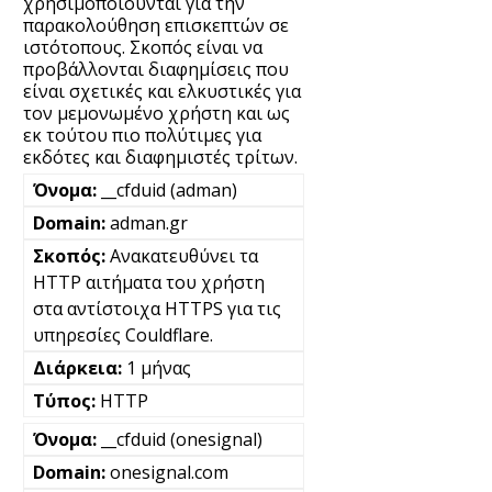
χρησιμοποιούνται για την
παρακολούθηση επισκεπτών σε
ιστότοπους. Σκοπός είναι να
προβάλλονται διαφημίσεις που
είναι σχετικές και ελκυστικές για
τον μεμονωμένο χρήστη και ως
εκ τούτου πιο πολύτιμες για
εκδότες και διαφημιστές τρίτων.
__cfduid (adman)
adman.gr
Ανακατευθύνει τα
HTTP αιτήματα του χρήστη
στα αντίστοιχα HTTPS για τις
υπηρεσίες Couldflare.
1 μήνας
HTTP
__cfduid (onesignal)
onesignal.com