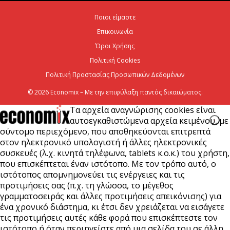
Χρίστος Δήμας: «Προχωρούν τα έργα σε όλο το
Ποιοι είμαστε
μήκος του ΒΟΑΚ»
Επικοινωνία
7 Αυγούστου 2026
Όροι Χρήσης
Πολιτική Cookies
Πολιτική Προστασίας Προσωπικών Δεδομένων
© 2026 Economix – Με την επιφύλαξη παντός δικαιώματος.
Τα αρχεία αναγνώρισης cookies είναι
αυτοεγκαθιστώμενα αρχεία κειμένου, με
σύντομο περιεχόμενο, που αποθηκεύονται επιτρεπτά
στον ηλεκτρονικό υπολογιστή ή άλλες ηλεκτρονικές
συσκευές (λ.χ. κινητά τηλέφωνα, tablets κ.ο.κ.) του χρήστη,
που επισκέπτεται έναν ιστότοπο. Με τον τρόπο αυτό, ο
ιστότοπος απομνημονεύει τις ενέργειες και τις
προτιμήσεις σας (π.χ. τη γλώσσα, το μέγεθος
γραμματοσειράς και άλλες προτιμήσεις απεικόνισης) για
ένα χρονικό διάστημα, κι έτσι δεν χρειάζεται να εισάγετε
τις προτιμήσεις αυτές κάθε φορά που επισκέπτεστε τον
ιστότοπο ή όταν περιηγείστε από μια σελίδα του σε άλλη.