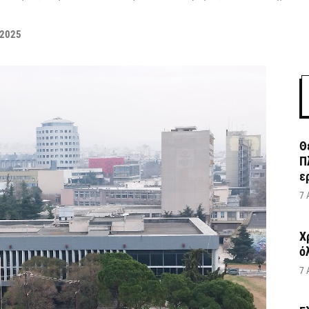
 2025
Θ
Π
ε
7 
Χ
ό
7 