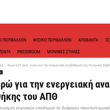
Ό ΠΕΡΙΒΆΛΛΟΝ
ΦΥΣΙΚΌ ΠΕΡΙΒΆΛΛΟΝ
ΑΠΌΒΛΗΤΑ
ΤΕ
ΖΈΝΤΑ
PRESSROOM
ΜΌΝΙΜΕΣ ΣΤΉΛΕΣ
ρά
Έργα 6,25 εκατ. ευρώ για την ενεργειακή αναβάθμιση της Κεντρικής Βιβλι
α
υρώ για την ενεργειακή αν
θήκης του ΑΠΘ
ρονισμός κτιριακών υποδομών σε διάφορες πανεπιστημιακέ