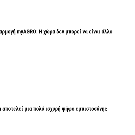
Ο
σ
6 
αρμογή myAGRO: Η χώρα δεν μπορεί να είναι άλλο
Ν
Ι
6 
Ψ
κ
6 
m αποτελεί μια πολύ ισχυρή ψήφο εμπιστοσύνης