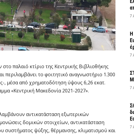
Έ
α
7 
Η
Ε
έ
7 
ν στο παλαιό κτίριο της Κεντρικής Βιβλιοθήκης
Σ
 και περιλαμβάνει το φοιτητικό αναγνωστήριο 1.300
Μ
ης-, μέσα από χρηματοδότηση ύψους 6,26 εκατ.
7 
αμμα «Κεντρική Μακεδονία 2021-2027».
Σ
δ
ιλαμβάνουν αντικατάσταση εξωτερικών
Ε
μονώσεις δομικών στοιχείων, αντικατάσταση
7 
υ συστήματος ψύξης, θέρμανσης, κλιματισμού και