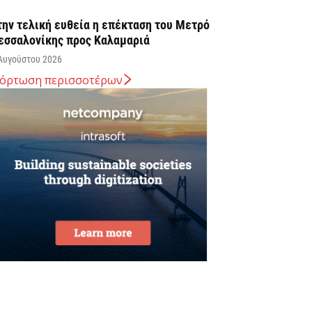
την τελική ευθεία η επέκταση του Μετρό
εσσαλονίκης προς Καλαμαριά
Αυγούστου 2026
όρτωση περισσοτέρων
. Χατζηδάκης: Στον κάλαθο των αχρήστων
ι αμφισβητήσεις για το καλώδιο της
λεκτρικής διασύνδεσης...
Αυγούστου 2026
υβερνητική Επιτροπή Βιομηχανίας – Κυρ.
ητσοτάκης: Η ενίσχυση της παραγωγικής
άσης αποτελεί στρατηγική προτεραιότητα
Αυγούστου 2026
την ΑΑΔΕ ο Κυρ. Μητσοτάκης για την
φαρμογή myAGRO: Η χώρα δεν μπορεί