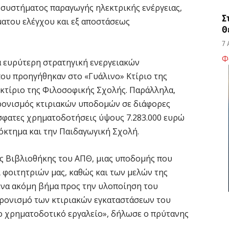
συστήματος παραγωγής ηλεκτρικής ενέργειας,
Σ
ματου ελέγχου και εξ αποστάσεως
Θ
7 
Φ
α ευρύτερη στρατηγική ενεργειακών
Κ
ου προηγήθηκαν στο «Γυάλινο» Κτίριο της
ο
κτίριο της Φιλοσοφικής Σχολής. Παράλληλα,
η
χρονισμός κτιριακών υποδομών σε διάφορες
6 
όσφατες χρηματοδοτήσεις ύψους 7.283.000 ευρώ
ρόκτημα και την Παιδαγωγική Σχολή.
Κ
Μ
ής Βιβλιοθήκης του ΑΠΘ, μιας υποδομής που
β
 φοιτητριών μας, καθώς και των μελών της
6 
ένα ακόμη βήμα προς την υλοποίηση του
χρονισμό των κτιριακών εγκαταστάσεων του
Σ
μο χρηματοδοτικό εργαλείο», δήλωσε ο πρύτανης
ε