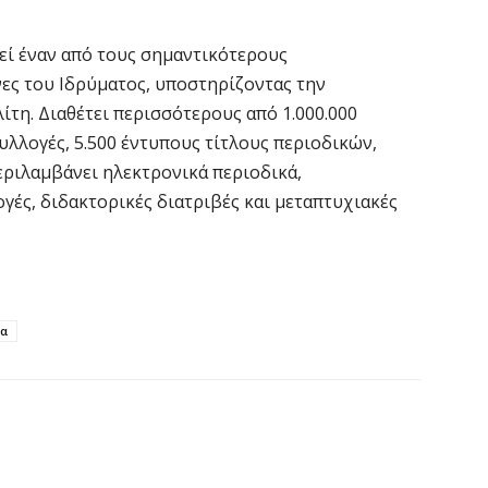
να
6 
εί έναν από τους σημαντικότερους
ες του Ιδρύματος, υποστηρίζοντας την
Έ
ίτη. Διαθέτει περισσότερους από 1.000.000
σ
συλλογές, 5.500 έντυπους τίτλους περιοδικών,
σ
εριλαμβάνει ηλεκτρονικά περιοδικά,
6 
γές, διδακτορικές διατριβές και μεταπτυχιακές
Σ
4
6 
ια
Ξ
ε
6 
Χ