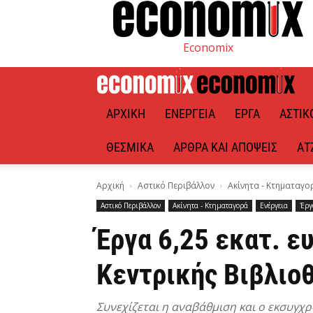
Economix
ΑΡΧΙΚΉ
ΕΝΈΡΓΕΙΑ
ΈΡΓΑ
ΑΣΤΙΚ
ΘΕΣΜΙΚΆ
ΆΡΘΡΑ ΚΑΙ ΑΠΌΨΕΙΣ
ΑΤ
Αρχική
Αστικό Περιβάλλον
Ακίνητα - Κτηματαγο
Αστικό Περιβάλλον
Ακίνητα - Κτηματαγορά
Ενέργεια
Έργ
Έργα 6,25 εκατ. ε
Κεντρικής Βιβλιο
Συνεχίζεται η αναβάθμιση και ο εκσυγχ