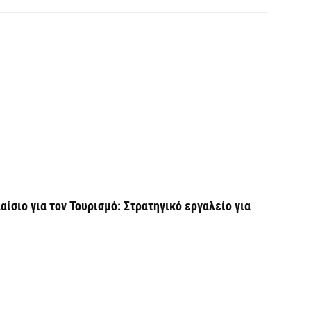
Ε
α
6 
Ο
δ
Ε
6 
C
ε
ίσιο για τον Τουρισμό: Στρατηγικό εργαλείο για
6 
Β
κ
6 