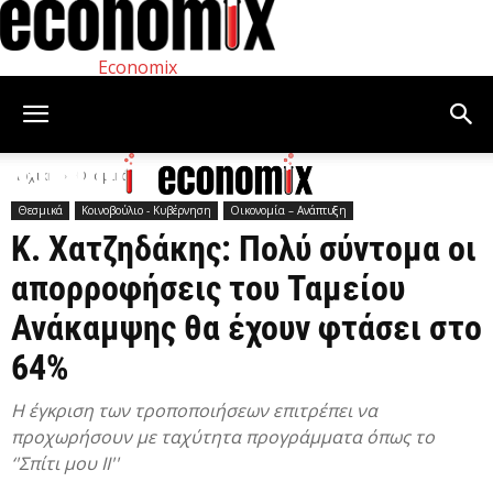
Economix
Αρχική
Θεσμικά
Θεσμικά
Κοινοβούλιο - Κυβέρνηση
Οικονομία – Ανάπτυξη
Κ. Χατζηδάκης: Πολύ σύντομα οι
απορροφήσεις του Ταμείου
Ανάκαμψης θα έχουν φτάσει στο
64%
Η έγκριση των τροποποιήσεων επιτρέπει να
προχωρήσουν με ταχύτητα προγράμματα όπως το
‘'Σπίτι μου ΙΙ''