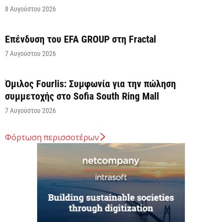
8 Αυγούστου 2026
Επένδυση του EFA GROUP στη Fractal
7 Αυγούστου 2026
Όμιλος Fourlis: Συμφωνία για την πώληση
συμμετοχής στο Sofia South Ring Mall
7 Αυγούστου 2026
Φόρτωση περισσοτέρων
Σταύρος Καλαφάτης: «Έχουμε δημιουργήσει 20.000
νέες θέσεις εργασίας υψηλής εξειδίκευσης τα
τελευταία επτά χρόνια...
7 Αυγούστου 2026
Θεσσαλονίκη: Οι αλλαγές στις λεωφορειακές