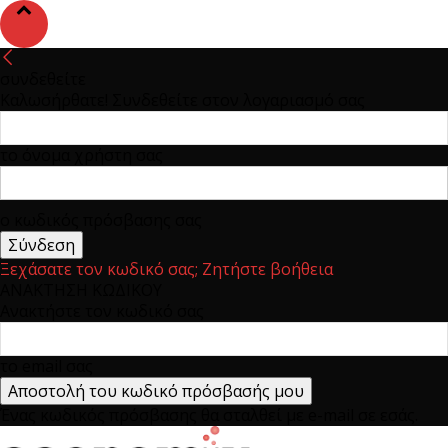
συνδεθείτε
Καλωσήρθατε! Συνδεθείτε στον λογαριασμό σας
το όνομα χρήστη σας
ο κωδικός πρόσβασης σας
Ξεχάσατε τον κωδικό σας; Ζητήστε βοήθεια
ΑΝΑΚΤΗΣΗ ΚΩΔΙΚΟΥ
Ανακτήστε τον κωδικό σας
το email σας
Ένας κωδικός πρόσβασης θα σταλθεί με e-mail σε εσάς.