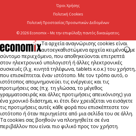
7 Αυγούστου 2026
Όροι Χρήσης
Πολιτική Cookies
Πολιτική Προστασίας Προσωπικών Δεδομένων
© 2026 Economix – Με την επιφύλαξη παντός δικαιώματος.
Τα αρχεία αναγνώρισης cookies είναι
αυτοεγκαθιστώμενα αρχεία κειμένου, με
σύντομο περιεχόμενο, που αποθηκεύονται επιτρεπτά
στον ηλεκτρονικό υπολογιστή ή άλλες ηλεκτρονικές
συσκευές (λ.χ. κινητά τηλέφωνα, tablets κ.ο.κ.) του χρήστη,
που επισκέπτεται έναν ιστότοπο. Με τον τρόπο αυτό, ο
ιστότοπος απομνημονεύει τις ενέργειες και τις
προτιμήσεις σας (π.χ. τη γλώσσα, το μέγεθος
γραμματοσειράς και άλλες προτιμήσεις απεικόνισης) για
ένα χρονικό διάστημα, κι έτσι δεν χρειάζεται να εισάγετε
τις προτιμήσεις αυτές κάθε φορά που επισκέπτεστε τον
ιστότοπο ή όταν περιηγείστε από μια σελίδα του σε άλλη.
Τα cookies σας βοηθούν να πλοηγηθείτε σε ένα
περιβάλλον που είναι πιο φιλικό προς τον χρήστη.