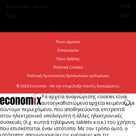
τον Τουρισμό: Στρατηγικό εργαλείο για βιώσιμη
5090
Ευρωπαϊκά - Διεθνή
τουριστική ανάπτυξη
4876
Έργα
7 Αυγούστου 2026
Χρίστος Δήμας: «Προχωρούν τα έργα σε όλο το
Ποιοι είμαστε
μήκος του ΒΟΑΚ»
Επικοινωνία
7 Αυγούστου 2026
Όροι Χρήσης
Πολιτική Cookies
Πολιτική Προστασίας Προσωπικών Δεδομένων
© 2026 Economix – Με την επιφύλαξη παντός δικαιώματος.
Τα αρχεία αναγνώρισης cookies είναι
αυτοεγκαθιστώμενα αρχεία κειμένου, με
σύντομο περιεχόμενο, που αποθηκεύονται επιτρεπτά
στον ηλεκτρονικό υπολογιστή ή άλλες ηλεκτρονικές
συσκευές (λ.χ. κινητά τηλέφωνα, tablets κ.ο.κ.) του χρήστη,
που επισκέπτεται έναν ιστότοπο. Με τον τρόπο αυτό, ο
ιστότοπος απομνημονεύει τις ενέργειες και τις