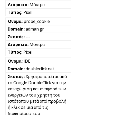
Μόνιμα
Pixel
probe_cookie
adman.gr
---
Μόνιμα
Pixel
IDE
doubleclick.net
Χρησιμοποιείται από
το Google DoubleClick για την
καταχώριση και αναφορά των
ενεργειών του χρήστη του
ιστότοπου μετά από προβολή
ή κλικ σε μια από τις
διαφημίσεις του