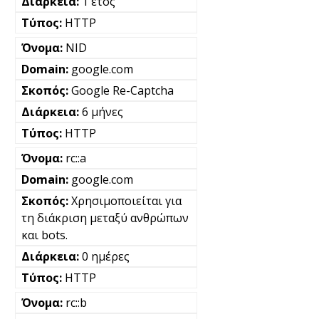
1 έτος
HTTP
NID
google.com
Google Re-Captcha
6 μήνες
HTTP
rc::a
google.com
Χρησιμοποιείται για
τη διάκριση μεταξύ ανθρώπων
και bots.
0 ημέρες
HTTP
rc::b