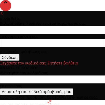
συνδεθείτε
Καλωσήρθατε! Συνδεθείτε στον λογαριασμό σας
το όνομα χρήστη σας
ο κωδικός πρόσβασης σας
Ξεχάσατε τον κωδικό σας; Ζητήστε βοήθεια
ΑΝΑΚΤΗΣΗ ΚΩΔΙΚΟΥ
Ανακτήστε τον κωδικό σας
το email σας
Ένας κωδικός πρόσβασης θα σταλθεί με e-mail σε εσάς.