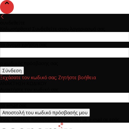
συνδεθείτε
Καλωσήρθατε! Συνδεθείτε στον λογαριασμό σας
το όνομα χρήστη σας
ο κωδικός πρόσβασης σας
Ξεχάσατε τον κωδικό σας; Ζητήστε βοήθεια
ΑΝΑΚΤΗΣΗ ΚΩΔΙΚΟΥ
Ανακτήστε τον κωδικό σας
το email σας
Ένας κωδικός πρόσβασης θα σταλθεί με e-mail σε εσάς.