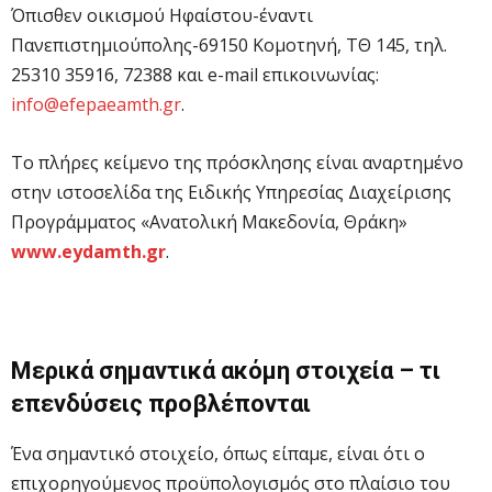
Όπισθεν οικισμού Ηφαίστου-έναντι
Πανεπιστημιούπολης-69150 Κομοτηνή, ΤΘ 145, τηλ.
25310 35916, 72388 και e-mail επικοινωνίας:
i
nfo@efepaeamth.gr
.
Το πλήρες κείμενο της πρόσκλησης είναι αναρτημένο
στην ιστοσελίδα της Ειδικής Υπηρεσίας Διαχείρισης
Προγράμματος «Ανατολική Μακεδονία, Θράκη»
www.eydamth.gr
.
Μερικά σημαντικά ακόμη στοιχεία – τι
επενδύσεις προβλέπονται
Ένα σημαντικό στοιχείο, όπως είπαμε, είναι ότι ο
επιχορηγούμενος προϋπολογισμός στο πλαίσιο του