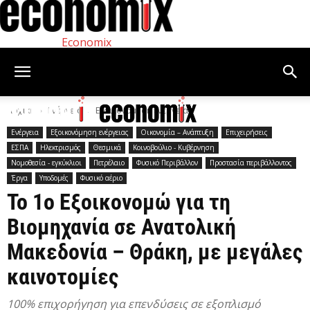
Economix
Αρχική
Ενέργεια
Εξοικονόμηση ενέργειας
Ενέργεια
Εξοικονόμηση ενέργειας
Οικονομία – Ανάπτυξη
Επιχειρήσεις
ΕΣΠΑ
Ηλεκτρισμός
Θεσμικά
Κοινοβούλιο - Κυβέρνηση
Νομοθεσία - εγκύκλιοι
Πετρέλαιο
Φυσικό Περιβάλλον
Προστασία περιβάλλοντος
Έργα
Υποδομές
Φυσικό αέριο
Το 1ο Εξοικονομώ για τη
Βιομηχανία σε Ανατολική
Μακεδονία – Θράκη, με μεγάλες
καινοτομίες
100% επιχορήγηση για επενδύσεις σε εξοπλισμό