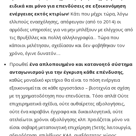
ειδικά και μόνο για επενδύσεις σε εξοικονόμηση
ενέργειας εκτός κτιρίων
! Κάτι που μέχρι τώρα, λόγω
ελλιπούς ενασχόλησης, απέφευγαν (από το 2014) οι
αρμόδιες υπηρεσίες για να μην μπλέξουν με ελέγχους από
τις Βρυξέλλες και πολλή αλληλογραφία… Τώρα που
κάποιοι μελέτησαν, σχεδίασαν και δεν φοβήθηκαν τον
χρόνο, έγινε δυνατόν….
Προωθεί
ένα απλοποιημένο και κατανοητό σύστημα
ανταγωνισμού για την έγκριση κάθε επένδυσης
,
καθώς μοναδικό κριτήριο θα είναι το πόση ενέργεια
εξοικονομείται σε κάθε εργοστάσιο – βιοτεχνία σε σχέση
με τη χρηματοδότηση που επενδύεται. Τόσο απλά! Ούτε
επιχειρηματικά σχέδια, ούτε αυθαίρετες αξιολογήσεις,
ούτε ένα καραβάνι έγγραφα και δικαιολογητικά, ούτε
ατελείωτοι χρόνοι αξιολόγησης κλπ. Χρειάζεται μόνο να
είσαι σοβαρή μεταποιητική επιχείρηση (5ετής λειτουργία,
αδειοδότηση, επιλέξιμος ΚΑΔ, ανεξάρτητος χώρος,