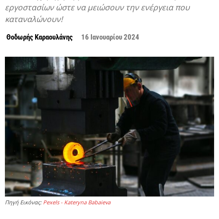
εργοστασίων ώστε να μειώσουν την ενέργεια που
καταναλώνουν!
Θοδωρής Καραουλάνης
16 Ιανουαρίου 2024
Πηγή Εικόνας:
Pexels - Kateryna Babaieva