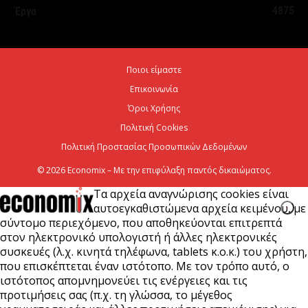
4875
Έργα
2 εκατομμύρια επιβάτες
6 Αυγούστου 2026
Ποιοι είμαστε
Ψεκασμοί για την καταπολέμηση των κουνουπιών,
Επικοινωνία
στις 10-11-12 Αυγούστου
Όροι Χρήσης
6 Αυγούστου 2026
Πολιτική Cookies
Πολιτική Προστασίας Προσωπικών Δεδομένων
© 2026 Economix – Με την επιφύλαξη παντός δικαιώματος.
Τα αρχεία αναγνώρισης cookies είναι
αυτοεγκαθιστώμενα αρχεία κειμένου, με
σύντομο περιεχόμενο, που αποθηκεύονται επιτρεπτά
στον ηλεκτρονικό υπολογιστή ή άλλες ηλεκτρονικές
συσκευές (λ.χ. κινητά τηλέφωνα, tablets κ.ο.κ.) του χρήστη,
που επισκέπτεται έναν ιστότοπο. Με τον τρόπο αυτό, ο
ιστότοπος απομνημονεύει τις ενέργειες και τις
προτιμήσεις σας (π.χ. τη γλώσσα, το μέγεθος