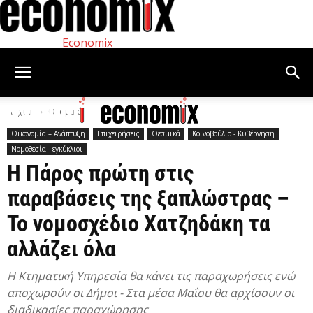
Economix
Αρχική
Θεσμικά
Οικονομία – Ανάπτυξη
Επιχειρήσεις
Θεσμικά
Κοινοβούλιο - Κυβέρνηση
Νομοθεσία - εγκύκλιοι
Η Πάρος πρώτη στις
παραβάσεις της ξαπλώστρας –
Το νομοσχέδιο Χατζηδάκη τα
αλλάζει όλα
Η Κτηματική Υπηρεσία θα κάνει τις παραχωρήσεις ενώ
αποχωρούν οι Δήμοι - Στα μέσα Μαΐου θα αρχίσουν οι
διαδικασίες παραχώρησης