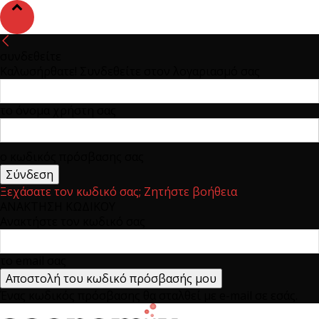
συνδεθείτε
Καλωσήρθατε! Συνδεθείτε στον λογαριασμό σας
το όνομα χρήστη σας
ο κωδικός πρόσβασης σας
Ξεχάσατε τον κωδικό σας; Ζητήστε βοήθεια
ΑΝΑΚΤΗΣΗ ΚΩΔΙΚΟΥ
Ανακτήστε τον κωδικό σας
το email σας
Ένας κωδικός πρόσβασης θα σταλθεί με e-mail σε εσάς.