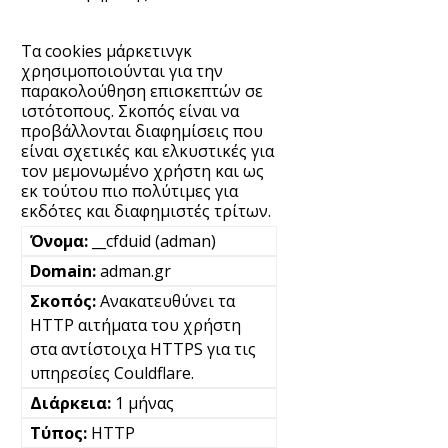
Τα cookies μάρκετινγκ
χρησιμοποιούνται για την
παρακολούθηση επισκεπτών σε
ιστότοπους. Σκοπός είναι να
προβάλλονται διαφημίσεις που
είναι σχετικές και ελκυστικές για
τον μεμονωμένο χρήστη και ως
εκ τούτου πιο πολύτιμες για
εκδότες και διαφημιστές τρίτων.
__cfduid (adman)
adman.gr
Ανακατευθύνει τα
HTTP αιτήματα του χρήστη
στα αντίστοιχα HTTPS για τις
υπηρεσίες Couldflare.
1 μήνας
HTTP