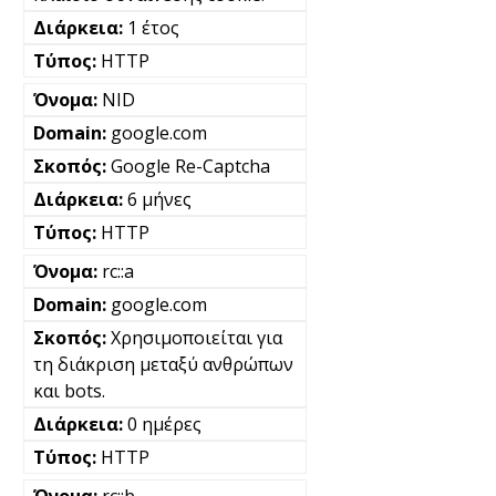
1 έτος
HTTP
NID
google.com
Google Re-Captcha
6 μήνες
HTTP
rc::a
google.com
Χρησιμοποιείται για
τη διάκριση μεταξύ ανθρώπων
και bots.
0 ημέρες
HTTP
rc::b