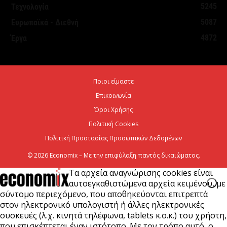
5245
Τεχνολογία
5087
Ευρωπαϊκά - Διεθνή
ΥΠΕΘΟΟ: Υποβλήθηκε το αίτημα για την
4872
Έργα
ενεργοποίηση της ρήτρας διαφυγής για την
ενεργειακή ανθεκτικότητα
6 Αυγούστου 2026
Ποιοι είμαστε
Επικοινωνία
Viohalco: Ισχυρές επιδόσεις το πρώτο εξάμηνο του
2026
Όροι Χρήσης
Πολιτική Cookies
6 Αυγούστου 2026
Πολιτική Προστασίας Προσωπικών Δεδομένων
© 2026 Economix – Με την επιφύλαξη παντός δικαιώματος.
Τα αρχεία αναγνώρισης cookies είναι
αυτοεγκαθιστώμενα αρχεία κειμένου, με
σύντομο περιεχόμενο, που αποθηκεύονται επιτρεπτά
στον ηλεκτρονικό υπολογιστή ή άλλες ηλεκτρονικές
συσκευές (λ.χ. κινητά τηλέφωνα, tablets κ.ο.κ.) του χρήστη,
που επισκέπτεται έναν ιστότοπο. Με τον τρόπο αυτό, ο