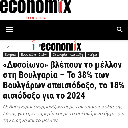
Economix
Αρχική
Θεσμικά
Ευρωπαϊκά - Διεθνή
Θεσμικά
Ευρωπαϊκά - Διεθνή
Οικονομία – Ανάπτυξη
Χρήμα
«Δυσοίωνο» βλέπουν το μέλλον
στη Βουλγαρία – Το 38% των
Βουλγάρων απαισιόδοξο, το 18%
αισιόδοξο για το 2024
Οι Βούλγαροι εναρμονίζονται με την απαισιοδοξία της
Δύσης για την ευημερία και με το αυξανόμενο άγχος για
την ειρήνη και το μέλλον