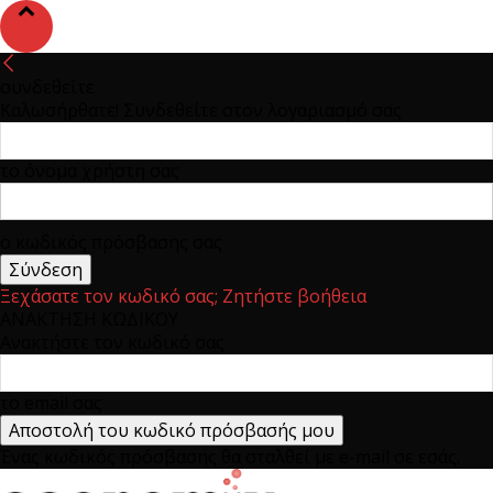
συνδεθείτε
Καλωσήρθατε! Συνδεθείτε στον λογαριασμό σας
το όνομα χρήστη σας
ο κωδικός πρόσβασης σας
Ξεχάσατε τον κωδικό σας; Ζητήστε βοήθεια
ΑΝΑΚΤΗΣΗ ΚΩΔΙΚΟΥ
Ανακτήστε τον κωδικό σας
το email σας
Ένας κωδικός πρόσβασης θα σταλθεί με e-mail σε εσάς.