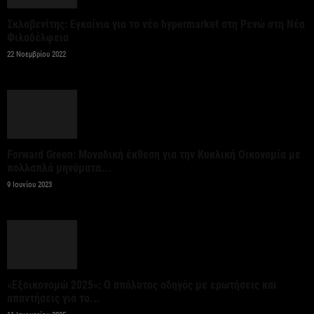
λειτουργίας...
Σκλαβενίτης: Εγκαίνια για το νέο hypermarket στη Ρενώ στη Νέα
5 Αυγούστου 2026
Φιλαδέλφεια
22 Νοεμβρίου 2022
Ένωση Ξενοδόχων Αττικής: Το α’ εξάμηνο του 2026
η Αθήνα διατήρησε τη δυναμική της...
5 Αυγούστου 2026
Οι υψηλές θερμοκρασίες του Αυγούστου
Forward Green: Μοναδική έκθεση για την Κυκλική Οικονομία με
δοκιμάζουν τα ελαστικά του αυτοκινήτου
πολλαπλά μηνύματα...
περισσότερο από κάθε άλλη...
9 Ιουνίου 2023
5 Αυγούστου 2026
Όμιλος ΑΒΑΞ: Ανάληψη έργου κατασκευής σταθμού
παραγωγής ηλεκτρικής ενέργειας 800 ΜW στη
Λάρισα
«Εξοικονομώ 2025»: Ο απόλυτος οδηγός με ερωτήσεις και
απαντήσεις για το...
5 Αυγούστου 2026