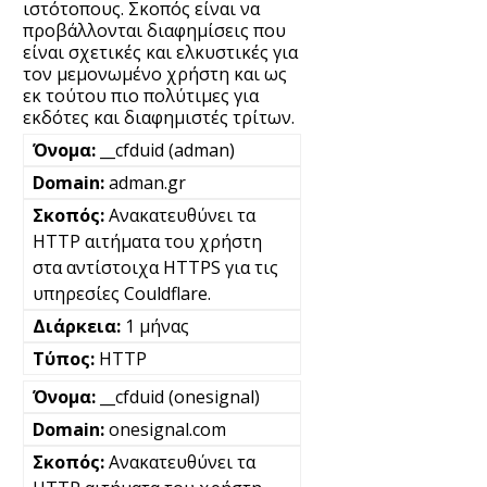
ιστότοπους. Σκοπός είναι να
προβάλλονται διαφημίσεις που
είναι σχετικές και ελκυστικές για
τον μεμονωμένο χρήστη και ως
εκ τούτου πιο πολύτιμες για
εκδότες και διαφημιστές τρίτων.
__cfduid (adman)
adman.gr
Ανακατευθύνει τα
HTTP αιτήματα του χρήστη
στα αντίστοιχα HTTPS για τις
υπηρεσίες Couldflare.
1 μήνας
HTTP
__cfduid (onesignal)
onesignal.com
Ανακατευθύνει τα