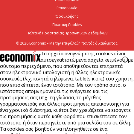
5 Αυγούστου 2026
Επικοινωνία
Όροι Χρήσης
Έναρξη αιτήσεων για το Πρόγραμμα «Τουρισμός για
Πολιτική Cookies
Όλους 2026-2027»
Πολιτική Προστασίας Προσωπικών Δεδομένων
5 Αυγούστου 2026
© 2026 Economix – Με την επιφύλαξη παντός δικαιώματος.
Τα αρχεία αναγνώρισης cookies είναι
αυτοεγκαθιστώμενα αρχεία κειμένου, με
σύντομο περιεχόμενο, που αποθηκεύονται επιτρεπτά
στον ηλεκτρονικό υπολογιστή ή άλλες ηλεκτρονικές
συσκευές (λ.χ. κινητά τηλέφωνα, tablets κ.ο.κ.) του χρήστη,
που επισκέπτεται έναν ιστότοπο. Με τον τρόπο αυτό, ο
ιστότοπος απομνημονεύει τις ενέργειες και τις
προτιμήσεις σας (π.χ. τη γλώσσα, το μέγεθος
γραμματοσειράς και άλλες προτιμήσεις απεικόνισης) για
ένα χρονικό διάστημα, κι έτσι δεν χρειάζεται να εισάγετε
τις προτιμήσεις αυτές κάθε φορά που επισκέπτεστε τον
ιστότοπο ή όταν περιηγείστε από μια σελίδα του σε άλλη.
Τα cookies σας βοηθούν να πλοηγηθείτε σε ένα