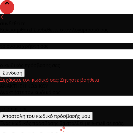
συνδεθείτε
Καλωσήρθατε! Συνδεθείτε στον λογαριασμό σας
το όνομα χρήστη σας
ο κωδικός πρόσβασης σας
Ξεχάσατε τον κωδικό σας; Ζητήστε βοήθεια
ΑΝΑΚΤΗΣΗ ΚΩΔΙΚΟΥ
Ανακτήστε τον κωδικό σας
το email σας
Ένας κωδικός πρόσβασης θα σταλθεί με e-mail σε εσάς.