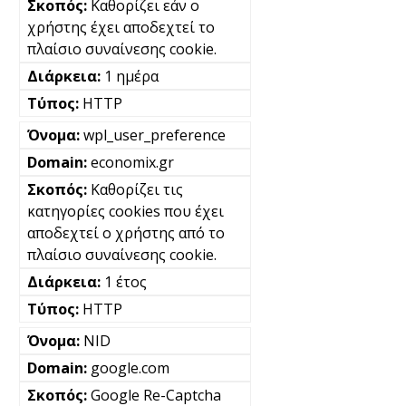
Καθορίζει εάν ο
χρήστης έχει αποδεχτεί το
πλαίσιο συναίνεσης cookie.
1 ημέρα
HTTP
wpl_user_preference
economix.gr
Καθορίζει τις
κατηγορίες cookies που έχει
αποδεχτεί ο χρήστης από το
πλαίσιο συναίνεσης cookie.
1 έτος
HTTP
NID
google.com
Google Re-Captcha