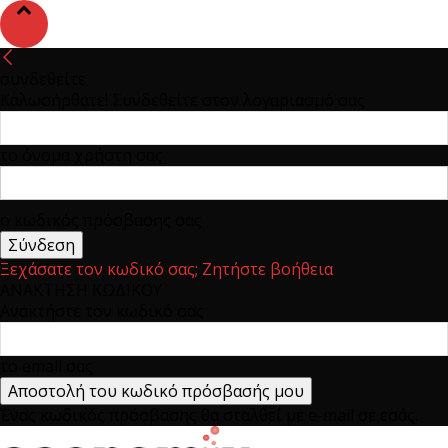
συνδεθείτε
Καλωσήρθατε! Συνδεθείτε στον λογαριασμό σας
το όνομα χρήστη σας
ο κωδικός πρόσβασης σας
Ξεχάσατε τον κωδικό σας; Ζητήστε βοήθεια
ΑΝΑΚΤΗΣΗ ΚΩΔΙΚΟΥ
Ανακτήστε τον κωδικό σας
το email σας
Ένας κωδικός πρόσβασης θα σταλθεί με e-mail σε εσάς.