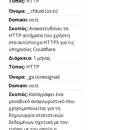
HTTP
__cfduid (os.tc)
os.tc
Ανακατευθύνει τα
HTTP αιτήματα του χρήστη
στα αντίστοιχα HTTPS για τις
υπηρεσίες Couldflare.
1 μήνας
HTTP
_ga (onesignal)
os.tc
Καταγράφει ένα
μοναδικό αναγνωριστικό που
χρησιμοποιείται για τη
δημιουργία στατιστικών
δεδομένων σχετικά με τον
τρόπο με τον οποίο ο