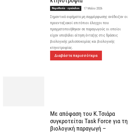
κτηνοτροφία
Νομοθεσία - εγκύκλιοι
17 Μαΐου 2026
Σημαντικά ευρήματα μη συμμόρφωσης ανέδειξαν οι
προενταξιακοί επιτόπιοι έλεγχοι που
πραγματοποιήθηκαν σε παραγωγούς οι οποίοι
είχαν υποβάλει αίτηση ένταξης στις δράσεις
βιολογικής μελισσοκομίας και βιολογικής
κτηνοτροφίας.
Διαβάστε περισσότερα
Με απόφαση του Κ.Τσιάρα
συγκροτείται Task Force για τη
βιολογική παραγωγή –