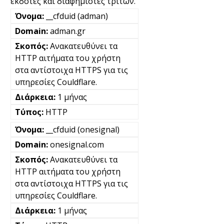
εκδότες και διαφημιστές τρίτων.
__cfduid (adman)
adman.gr
Ανακατευθύνει τα
HTTP αιτήματα του χρήστη
στα αντίστοιχα HTTPS για τις
υπηρεσίες Couldflare.
1 μήνας
HTTP
__cfduid (onesignal)
onesignal.com
Ανακατευθύνει τα
HTTP αιτήματα του χρήστη
στα αντίστοιχα HTTPS για τις
υπηρεσίες Couldflare.
1 μήνας