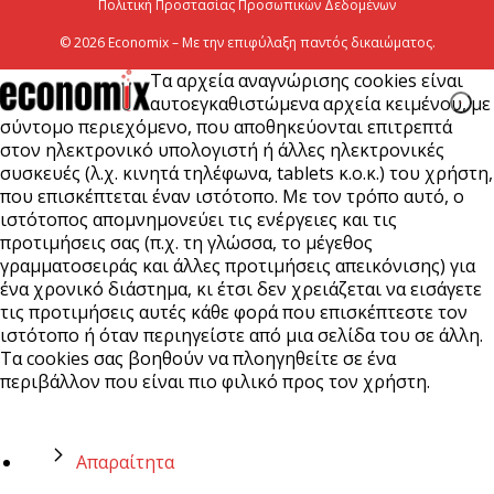
Πολιτική Προστασίας Προσωπικών Δεδομένων
© 2026 Economix – Με την επιφύλαξη παντός δικαιώματος.
Τα αρχεία αναγνώρισης cookies είναι
αυτοεγκαθιστώμενα αρχεία κειμένου, με
σύντομο περιεχόμενο, που αποθηκεύονται επιτρεπτά
στον ηλεκτρονικό υπολογιστή ή άλλες ηλεκτρονικές
συσκευές (λ.χ. κινητά τηλέφωνα, tablets κ.ο.κ.) του χρήστη,
που επισκέπτεται έναν ιστότοπο. Με τον τρόπο αυτό, ο
ιστότοπος απομνημονεύει τις ενέργειες και τις
προτιμήσεις σας (π.χ. τη γλώσσα, το μέγεθος
γραμματοσειράς και άλλες προτιμήσεις απεικόνισης) για
ένα χρονικό διάστημα, κι έτσι δεν χρειάζεται να εισάγετε
τις προτιμήσεις αυτές κάθε φορά που επισκέπτεστε τον
ιστότοπο ή όταν περιηγείστε από μια σελίδα του σε άλλη.
Τα cookies σας βοηθούν να πλοηγηθείτε σε ένα
περιβάλλον που είναι πιο φιλικό προς τον χρήστη.
Απαραίτητα