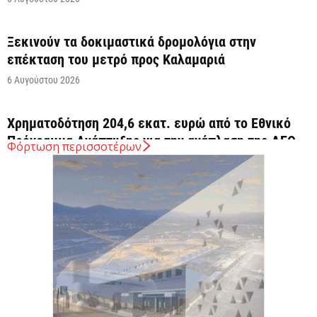
Ξεκινούν τα δοκιμαστικά δρομολόγια στην
επέκταση του μετρό προς Καλαμαριά
6 Αυγούστου 2026
Χρηματοδότηση 204,6 εκατ. ευρώ από το Εθνικό
Πρόγραμμα Ανάπτυξης για την ανάπλαση της ΔΕΘ
Φόρτωση περισσοτέρων
6 Αυγούστου 2026
ΟΠΕΚΑ: Αύριο η δεύτερη πληρωμή των δικαιούχων
του Λογαριασμού Αγροτικής Εστίας
6 Αυγούστου 2026
CrediaBank: Στα 53,6 εκατ. ευρώ τα
επαναλαμβανόμενα λειτουργικά κέρδη