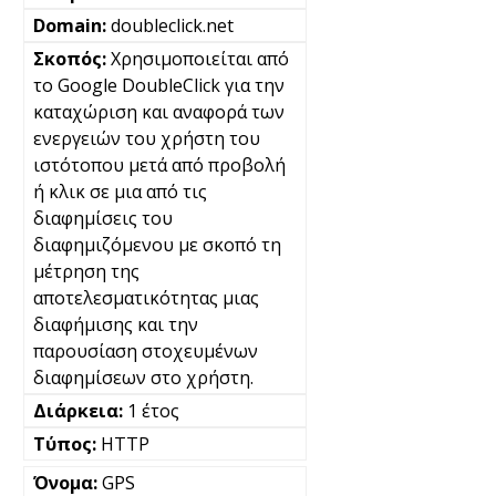
doubleclick.net
Χρησιμοποιείται από
το Google DoubleClick για την
καταχώριση και αναφορά των
ενεργειών του χρήστη του
ιστότοπου μετά από προβολή
ή κλικ σε μια από τις
διαφημίσεις του
διαφημιζόμενου με σκοπό τη
μέτρηση της
αποτελεσματικότητας μιας
διαφήμισης και την
παρουσίαση στοχευμένων
διαφημίσεων στο χρήστη.
1 έτος
HTTP
GPS