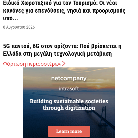
Ειδικό Χωροταξικό για τον Τουρισμό: Οι νέοι
κανόνες για επενδύσεις, νησιά και προορισμούς
υπό...
8 Αυγούστου 2026
5G παντού, 6G στον ορίζοντα: Πού βρίσκεται η
Ελλάδα στη μεγάλη τεχνολογική μετάβαση
8 Αυγούστου 2026
Φόρτωση περισσοτέρων
Διευρύνεται η εθνική πρωτοβουλία για τις τιμές
στο ράφι των σούπερ μάρκετ
8 Αυγούστου 2026
Ελληνική Αναπτυξιακή Τράπεζα: Με «προίκα» 2
δισ. ευρώ ανοίγει δρόμο για δάνεια έως 5...
8 Αυγούστου 2026