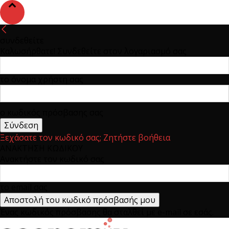
συνδεθείτε
Καλωσήρθατε! Συνδεθείτε στον λογαριασμό σας
το όνομα χρήστη σας
ο κωδικός πρόσβασης σας
Ξεχάσατε τον κωδικό σας; Ζητήστε βοήθεια
ΑΝΑΚΤΗΣΗ ΚΩΔΙΚΟΥ
Ανακτήστε τον κωδικό σας
το email σας
Ένας κωδικός πρόσβασης θα σταλθεί με e-mail σε εσάς.