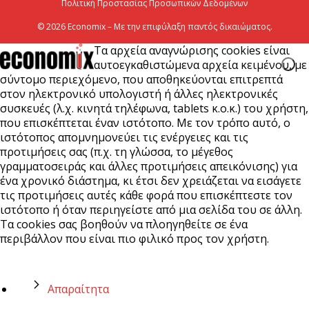
Πολιτική Προστασίας Προσωπικών Δεδομένων
© 2026 Economix – Με την επιφύλαξη παντός δικαιώματος.
Τα αρχεία αναγνώρισης cookies είναι
αυτοεγκαθιστώμενα αρχεία κειμένου, με
σύντομο περιεχόμενο, που αποθηκεύονται επιτρεπτά
στον ηλεκτρονικό υπολογιστή ή άλλες ηλεκτρονικές
συσκευές (λ.χ. κινητά τηλέφωνα, tablets κ.ο.κ.) του χρήστη,
που επισκέπτεται έναν ιστότοπο. Με τον τρόπο αυτό, ο
ιστότοπος απομνημονεύει τις ενέργειες και τις
προτιμήσεις σας (π.χ. τη γλώσσα, το μέγεθος
γραμματοσειράς και άλλες προτιμήσεις απεικόνισης) για
ένα χρονικό διάστημα, κι έτσι δεν χρειάζεται να εισάγετε
τις προτιμήσεις αυτές κάθε φορά που επισκέπτεστε τον
ιστότοπο ή όταν περιηγείστε από μια σελίδα του σε άλλη.
Τα cookies σας βοηθούν να πλοηγηθείτε σε ένα
περιβάλλον που είναι πιο φιλικό προς τον χρήστη.
Απαραίτητα