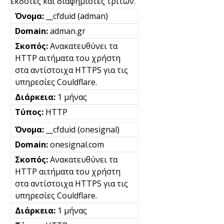
εκδότες και διαφημιστές τρίτων.
__cfduid (adman)
adman.gr
Ανακατευθύνει τα
HTTP αιτήματα του χρήστη
στα αντίστοιχα HTTPS για τις
υπηρεσίες Couldflare.
1 μήνας
HTTP
__cfduid (onesignal)
onesignal.com
Ανακατευθύνει τα
HTTP αιτήματα του χρήστη
στα αντίστοιχα HTTPS για τις
υπηρεσίες Couldflare.
1 μήνας