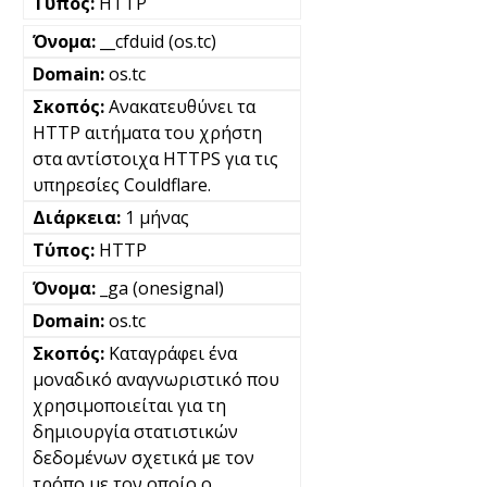
HTTP
__cfduid (os.tc)
os.tc
Ανακατευθύνει τα
HTTP αιτήματα του χρήστη
στα αντίστοιχα HTTPS για τις
υπηρεσίες Couldflare.
1 μήνας
HTTP
_ga (onesignal)
os.tc
Καταγράφει ένα
μοναδικό αναγνωριστικό που
χρησιμοποιείται για τη
δημιουργία στατιστικών
δεδομένων σχετικά με τον
τρόπο με τον οποίο ο