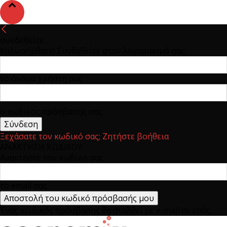
συνδεθείτε
Καλωσήρθατε! Συνδεθείτε στον λογαριασμό σας
το όνομα χρήστη σας
ο κωδικός πρόσβασης σας
Ξεχάσατε τον κωδικό σας; Ζητήστε βοήθεια
ΑΝΑΚΤΗΣΗ ΚΩΔΙΚΟΥ
Ανακτήστε τον κωδικό σας
το email σας
Ένας κωδικός πρόσβασης θα σταλθεί με e-mail σε εσάς.