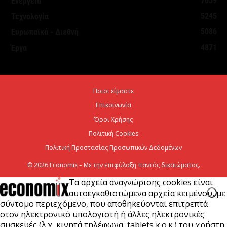
7039
Ενέργεια
Η ΕΕ θα χρησιμοποιήσει 1,4 δισεκατομμύριο ευρώ
5245
Τεχνολογία
από τόκους παγωμένων ρωσικών περιουσιακών
5086
Ευρωπαϊκά - Διεθνή
στοιχείων για...
4871
Έργα
5 Αυγούστου 2026
Χαρτογραφώντας το οικοσύστημα των spin-offs
Ποιοι είμαστε
στη Θεσσαλονίκη
Επικοινωνία
5 Αυγούστου 2026
Όροι Χρήσης
Πολιτική Cookies
Πολιτική Προστασίας Προσωπικών Δεδομένων
© 2026 Economix – Με την επιφύλαξη παντός δικαιώματος.
Τα αρχεία αναγνώρισης cookies είναι
αυτοεγκαθιστώμενα αρχεία κειμένου, με
σύντομο περιεχόμενο, που αποθηκεύονται επιτρεπτά
στον ηλεκτρονικό υπολογιστή ή άλλες ηλεκτρονικές
συσκευές (λ.χ. κινητά τηλέφωνα, tablets κ.ο.κ.) του χρήστη,