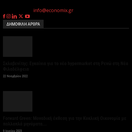
ενεργοποίηση της ρήτρας διαφυγής για την
η
Γεννημένοι την 4
Ιουλίου.
ενεργειακή ανθεκτικότητα
Επικοινωνία:
info@economix.gr
6 Αυγούστου 2026
ΔΗΜΟΦΙΛΗ ΑΡΘΡΑ
Viohalco: Ισχυρές επιδόσεις το πρώτο εξάμηνο του
2026
6 Αυγούστου 2026
Σκλαβενίτης: Εγκαίνια για το νέο hypermarket στη Ρενώ στη Νέα
Χρίστος Δήμας: Στο Εθνικό Πρόγραμμα Ανάπτυξης
Φιλαδέλφεια
η αναβάθμιση του Αεροδρομίου Πάρου
22 Νοεμβρίου 2022
6 Αυγούστου 2026
METLEN: ιστορικά υψηλές επιδόσεις στο ‘A
εξάμηνο 2026
6 Αυγούστου 2026
Forward Green: Μοναδική έκθεση για την Κυκλική Οικονομία με
πολλαπλά μηνύματα...
9 Ιουνίου 2023