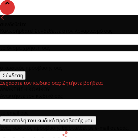
συνδεθείτε
Καλωσήρθατε! Συνδεθείτε στον λογαριασμό σας
το όνομα χρήστη σας
ο κωδικός πρόσβασης σας
Ξεχάσατε τον κωδικό σας; Ζητήστε βοήθεια
ΑΝΑΚΤΗΣΗ ΚΩΔΙΚΟΥ
Ανακτήστε τον κωδικό σας
το email σας
Ένας κωδικός πρόσβασης θα σταλθεί με e-mail σε εσάς.