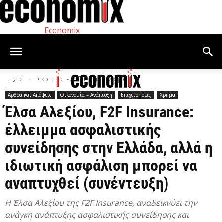
Economix
Αρχική
Οικονομία – Ανάπτυξη
Χρήμα
Άρθρα και Απόψεις
Οικονομία – Ανάπτυξη
Επιχειρήσεις
Χρήμα
Έλσα Αλεξίου, F2F Insurance:
έλλειμμα ασφαλιστικής
συνείδησης στην Ελλάδα, αλλά η
ιδιωτική ασφάλιση μπορεί να
αναπτυχθεί (συνέντευξη)
Η Έλσα Αλεξίου της F2F Insurance, αναδεικνύει την
ανάγκη ανάπτυξης ασφαλιστικής συνείδησης και