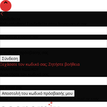
συνδεθείτε
Καλωσήρθατε! Συνδεθείτε στον λογαριασμό σας
το όνομα χρήστη σας
ο κωδικός πρόσβασης σας
Ξεχάσατε τον κωδικό σας; Ζητήστε βοήθεια
ΑΝΑΚΤΗΣΗ ΚΩΔΙΚΟΥ
Ανακτήστε τον κωδικό σας
το email σας
Ένας κωδικός πρόσβασης θα σταλθεί με e-mail σε εσάς.