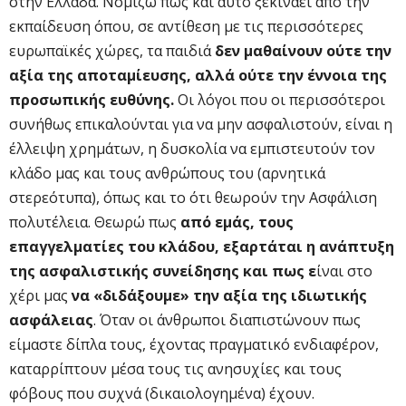
στην Ελλάδα. Νομίζω πως και αυτό ξεκινάει από την
εκπαίδευση όπου, σε αντίθεση με τις περισσότερες
ευρωπαϊκές χώρες,
τα παιδιά
δεν μαθαίνουν ούτε την
αξία της αποταμίευσης, αλλά ούτε την έννοια της
προσωπικής ευθύνης.
Οι λόγοι που οι περισσότεροι
συνήθως επικαλούνται για να μην ασφαλιστούν, είναι η
έλλειψη χρημάτων, η δυσκολία να εμπιστευτούν τον
κλάδο μας και τους ανθρώπους του (αρνητικά
στερεότυπα), όπως και το ότι θεωρούν την Ασφάλιση
πολυτέλεια. Θεωρώ πως
από εμάς, τους
επαγγελματίες του κλάδου, εξαρτάται η ανάπτυξη
της ασφαλιστικής συνείδησης και πως ε
ίναι στο
χέρι μας
να «διδάξουμε» την αξία της ιδιωτικής
ασφάλειας
. Όταν οι άνθρωποι διαπιστώνουν πως
είμαστε δίπλα τους, έχοντας πραγματικό ενδιαφέρον,
καταρρίπτουν μέσα τους τις ανησυχίες και τους
φόβους που συχνά (δικαιολογημένα) έχουν.