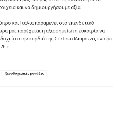
Β
οιχεία και να δημιουργήσουμε αξία.
κ
6 
ύπρο και Ιταλία παραμένει στο επενδυτικό
 τώρα μας παρέχεται η αξιοσημείωτη ευκαιρία να
Ο
δοχείο στην καρδιά της Cortina dAmpezzo, ενόψει
σ
6.».
6 
Ν
Ι
ξενοδοχειακές μονάδες
6 
Ψ
κ
6 
Α