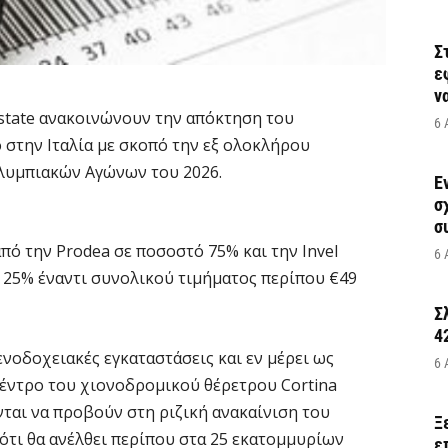
Σ
ε
να
 Estate ανακοινώνουν την απόκτηση του
6 
 στην Ιταλία με σκοπό την εξ ολοκλήρου
λυμπιακών Αγώνων του 2026.
Έ
σ
σ
ό την Prodea σε ποσοστό 75% και την Invel
6 
ό 25% έναντι συνολικού τιμήματος περίπου €49
Σ
4
ενοδοχειακές εγκαταστάσεις και εν μέρει ως
6 
 κέντρο του χιονοδρομικού θέρετρου Cortina
ενται να προβούν στη ριζική ανακαίνιση του
Ξ
 ότι θα ανέλθει περίπου στα 25 εκατομμυρίων
ε