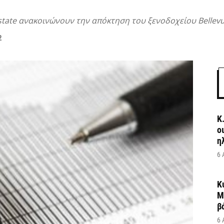
Estate ανακοινώνουν την απόκτηση του ξενοδοχείου Bellevu
2
Κ
ο
η
6 
Κ
Μ
β
6 