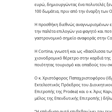
ευρώ, δημιουργώντας ένα πολυτελές ξε
100 δωμάτια, πριν από την έναρξη των
Η προσθήκη διεθνώς αναγνωρισμένων εσ
την παλέτα επιλογών για φαγητό και ποτ
γαστρονομικό σημείο αναφοράς στην Cor
Η Cortina, γνωστή και ως «Βασίλισσα τ
χιονοδρομικό θέρετρο στην καρδιά της 
ποιότητας τουρισμό και οπαδούς του σκ
Ο κ. Χριστόφορος Παπαχριστοφόρου (Ιδρ
Εκτελεστικός Πρόεδρος του Διοικητικο
Επιτροπής της Prodea) και ο κ. Άρις Κα
μέλος της Επενδυτικής Επιτροπής ) δήλ
“Η επένδυση αυτή επιβεβαιώνει την τεχ