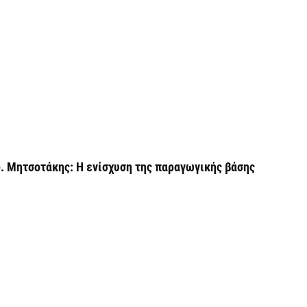
χ
Ο
6 
Ό
ε
0,
6 
. Μητσοτάκης: Η ενίσχυση της παραγωγικής βάσης
Ο
ε
6 
Ά
m
π
6 