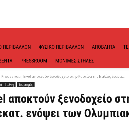
Ό ΠΕΡΙΒΆΛΛΟΝ
ΦΥΣΙΚΌ ΠΕΡΙΒΆΛΛΟΝ
ΑΠΌΒΛΗΤΑ
ΤΕ
ΖΈΝΤΑ
PRESSROOM
ΜΌΝΙΜΕΣ ΣΤΉΛΕΣ
 Prodea και η Invel αποκτούν ξενοδοχείο στην Κορτίνα της Ιταλίας έναντι...
ά - Διεθνή
Τουρισμός
vel αποκτούν ξενοδοχείο στ
9 εκατ. ενόψει των Ολυμπι