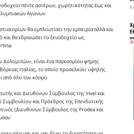
νοδοχείο πέντε αστέρων, χωρητικότητας έως και
6 
 Ολυμπιακών Αγώνων.
Χ
τιατορίων θα εμπλουτίσει την εμπειρία αλλά και
Ε
ό και θα εδραιώσει το ξενοδοχείο ως
α
Φ
tina.
6 
ων Δολομιτών», είναι ένα παγκοσμίου φήμης
Ο
Βόρειας Ιταλίας, το οποίο προσελκύει υψηλής
δ
ι από όλο τον κόσμο.
Ε
6 
υτής και Διευθύνων Σύμβουλος της Invel και
ύ Συμβουλίου και Πρόεδρος της Επενδυτικής
C
ρυτινός (Διευθύνων Σύμβουλος της Prodea και
ε
ωσαν:
6 
νογνωσία μας και μας δίνει τη δυνατότητα να