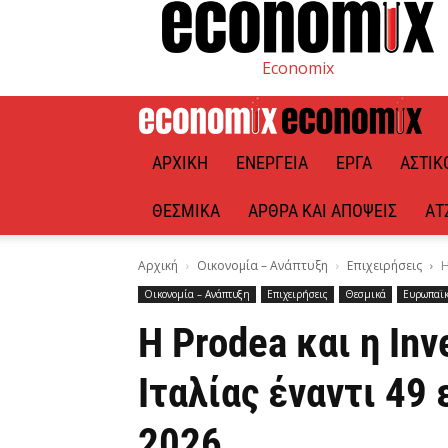
Economix
ΑΡΧΙΚΉ
ΕΝΈΡΓΕΙΑ
ΈΡΓΑ
ΑΣΤΙΚ
ΘΕΣΜΙΚΆ
ΆΡΘΡΑ ΚΑΙ ΑΠΌΨΕΙΣ
ΑΤ
Αρχική
Οικονομία – Ανάπτυξη
Επιχειρήσεις
Η
Οικονομία – Ανάπτυξη
Επιχειρήσεις
Θεσμικά
Ευρωπαϊκ
Η Prodea και η In
Ιταλίας έναντι 4
2026