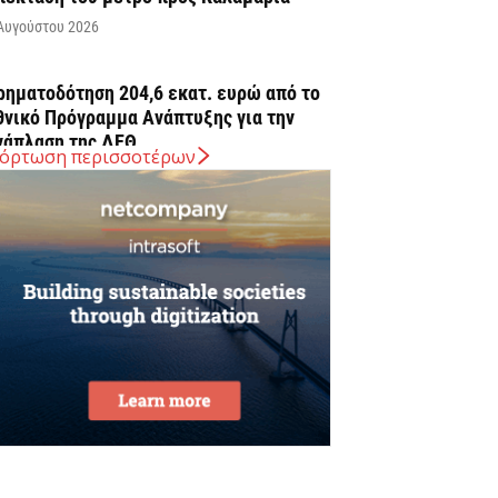
Αυγούστου 2026
ρηματοδότηση 204,6 εκατ. ευρώ από το
θνικό Πρόγραμμα Ανάπτυξης για την
νάπλαση της ΔΕΘ
όρτωση περισσοτέρων
Αυγούστου 2026
ΠΕΚΑ: Αύριο η δεύτερη πληρωμή των
ικαιούχων του Λογαριασμού Αγροτικής
στίας
Αυγούστου 2026
rediaBank: Στα 53,6 εκατ. ευρώ τα
παναλαμβανόμενα λειτουργικά κέρδη
Αυγούστου 2026