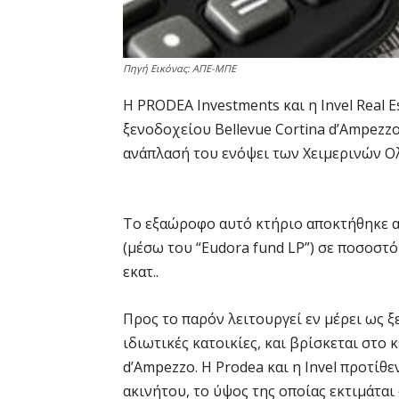
Πηγή Εικόνας: ΑΠΕ-ΜΠΕ
Η PRODEA Investments και η Invel Real
ξενοδοχείου Bellevue Cortina d’Ampezzo
ανάπλασή του ενόψει των Χειμερινών Ο
Το εξαώροφο αυτό κτήριο αποκτήθηκε απ
(μέσω του “Eudora fund LP”) σε ποσοστ
εκατ..
Προς το παρόν λειτουργεί εν μέρει ως ξ
ιδιωτικές κατοικίες, και βρίσκεται στο
d’Ampezzo. Η Prodea και η Invel προτίθ
ακινήτου, το ύψος της οποίας εκτιμάται