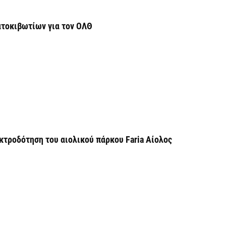
Υ
τοκιβωτίων για τον ΟΛΘ
Π
H
6 
Υ
ε
ε
6 
τροδότηση του αιολικού πάρκου Faria Αίολος
V
ε
6 