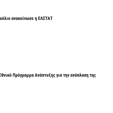
Σ
φ
Ιούλιο ανακοίνωσε η ΕΛΣΤΑΤ
3
7 
Η
χ
Ο
το
7 
Εθνικό Πρόγραμμα Ανάπτυξης για την ανάπλαση της
Κ
Σ
δ
7 