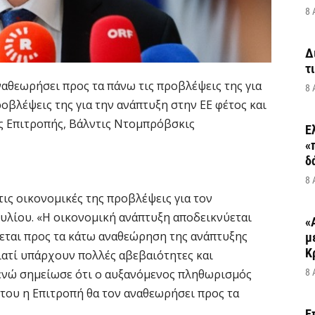
8 
Δ
τ
αθεωρήσει προς τα πάνω τις προβλέψεις της για
8 
οβλέψεις της για την ανάπτυξη στην ΕΕ φέτος και
ς Επιτροπής, Βάλντις Ντομπρόβσκις
Ε
«
δ
8 
ις οικονομικές της προβλέψεις για τον
ουλίου. «Η οικονομική ανάπτυξη αποδεικνύεται
«
νεται προς τα κάτω αναθεώρηση της ανάπτυξης
μ
Κ
γιατί υπάρχουν πολλές αβεβαιότητες και
 ενώ σημείωσε ότι ο αυξανόμενος πληθωρισμός
8 
ύτου η Επιτροπή θα τον αναθεωρήσει προς τα
Ε