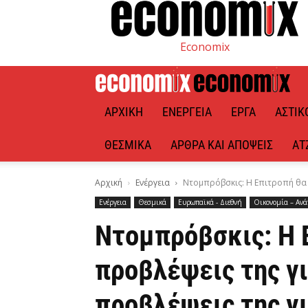
Economix
ΑΡΧΙΚΉ
ΕΝΈΡΓΕΙΑ
ΈΡΓΑ
ΑΣΤΙΚ
ΘΕΣΜΙΚΆ
ΆΡΘΡΑ ΚΑΙ ΑΠΌΨΕΙΣ
ΑΤ
Αρχική
Ενέργεια
Ντομπρόβσκις: Η Επιτροπή θα 
Ενέργεια
Θεσμικά
Ευρωπαϊκά - Διεθνή
Οικονομία – Αν
Ντομπρόβσκις: Η 
προβλέψεις της γι
προβλέψεις της γι