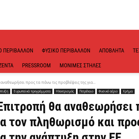
Ό ΠΕΡΙΒΆΛΛΟΝ
ΦΥΣΙΚΌ ΠΕΡΙΒΆΛΛΟΝ
ΑΠΌΒΛΗΤΑ
ΤΕ
ΖΈΝΤΑ
PRESSROOM
ΜΌΝΙΜΕΣ ΣΤΉΛΕΣ
αναθεωρήσει προς τα πάνω τις προβλέψεις της για...
άπτυξη
Ευρωπαϊκά προγράμματα
Ηλεκτρισμός
Πετρέλαιο
Φυσικό αέριο
Χρήμα
Επιτροπή θα αναθεωρήσει π
α τον πληθωρισμό και προ
α την ανάπτυξη στην ΕΕ