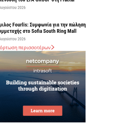
Αυγούστου 2026
μιλος Fourlis: Συμφωνία για την πώληση
υμμετοχής στο Sofia South Ring Mall
Αυγούστου 2026
όρτωση περισσοτέρων
ταύρος Καλαφάτης: «Έχουμε
ημιουργήσει 20.000 νέες θέσεις εργασίας
ψηλής εξειδίκευσης τα τελευταία επτά
ρόνια...
Αυγούστου 2026
εσσαλονίκη: Οι αλλαγές στις
εωφορειακές γραμμές που θα ισχύσουν
ε τη λειτουργία της επέκτασης...
Αυγούστου 2026