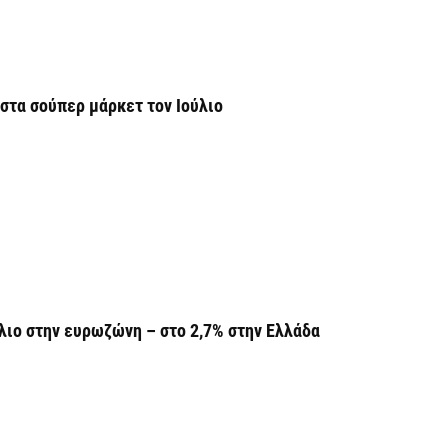
Υ
Π
β
7 
στα σούπερ μάρκετ τον Ιούλιο
Σ
Ι
7 
Θ
Π
ε
7 
ύλιο στην ευρωζώνη – στο 2,7% στην Ελλάδα
Χ
ό
7 