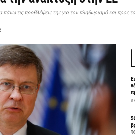
 πάνω τις προβλέψεις της για τον πληθωρισμό και προς τα
2
Ε
ν
π
8 
5
β
τ