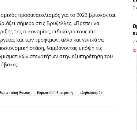
7 
νομικός προσανατολισμός για το 2023 βρίσκονται
ριάζει σήμερα στις Βρυξέλλες. «Πρέπει να
Ό
ξης της οικονομίας, ειδικά για τους πιο
σ
ργειας και των τροφίμων, αλλά και γενικά να
7 
μοσιονομική στάση, λαμβάνοντας υπόψη τις
Φ
ομισματικών στενοτήτων στην εξυπηρέτηση του
Σ
ρόβσκις.
δ
υ
χ
7 
Ευρωπαϊκή Ένωση
Ευρωπαϊκή Επιτροπή
πληθωρισμός
Θ
λ
μ
7 