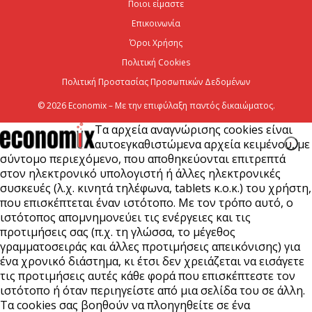
Ποιοι είμαστε
μήκος του ΒΟΑΚ»
Επικοινωνία
7 Αυγούστου 2026
Όροι Χρήσης
Πολιτική Cookies
Πολιτική Προστασίας Προσωπικών Δεδομένων
© 2026 Economix – Με την επιφύλαξη παντός δικαιώματος.
Τα αρχεία αναγνώρισης cookies είναι
αυτοεγκαθιστώμενα αρχεία κειμένου, με
σύντομο περιεχόμενο, που αποθηκεύονται επιτρεπτά
στον ηλεκτρονικό υπολογιστή ή άλλες ηλεκτρονικές
συσκευές (λ.χ. κινητά τηλέφωνα, tablets κ.ο.κ.) του χρήστη,
που επισκέπτεται έναν ιστότοπο. Με τον τρόπο αυτό, ο
ιστότοπος απομνημονεύει τις ενέργειες και τις
προτιμήσεις σας (π.χ. τη γλώσσα, το μέγεθος
γραμματοσειράς και άλλες προτιμήσεις απεικόνισης) για
ένα χρονικό διάστημα, κι έτσι δεν χρειάζεται να εισάγετε
τις προτιμήσεις αυτές κάθε φορά που επισκέπτεστε τον
ιστότοπο ή όταν περιηγείστε από μια σελίδα του σε άλλη.
Τα cookies σας βοηθούν να πλοηγηθείτε σε ένα