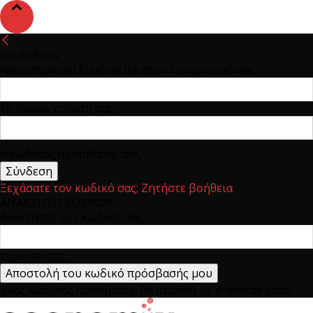
συνδεθείτε
Καλωσήρθατε! Συνδεθείτε στον λογαριασμό σας
το όνομα χρήστη σας
ο κωδικός πρόσβασης σας
Ξεχάσατε τον κωδικό σας; Ζητήστε βοήθεια
ΑΝΑΚΤΗΣΗ ΚΩΔΙΚΟΥ
Ανακτήστε τον κωδικό σας
το email σας
Ένας κωδικός πρόσβασης θα σταλθεί με e-mail σε εσάς.