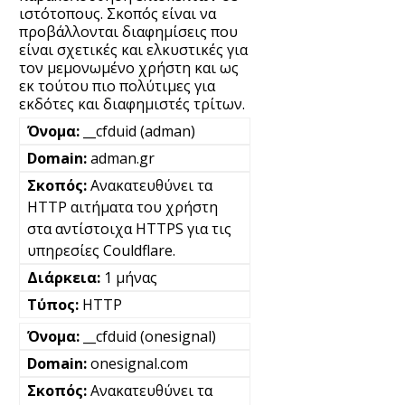
ιστότοπους. Σκοπός είναι να
προβάλλονται διαφημίσεις που
είναι σχετικές και ελκυστικές για
τον μεμονωμένο χρήστη και ως
εκ τούτου πιο πολύτιμες για
εκδότες και διαφημιστές τρίτων.
__cfduid (adman)
adman.gr
Ανακατευθύνει τα
HTTP αιτήματα του χρήστη
στα αντίστοιχα HTTPS για τις
υπηρεσίες Couldflare.
1 μήνας
HTTP
__cfduid (onesignal)
onesignal.com
Ανακατευθύνει τα