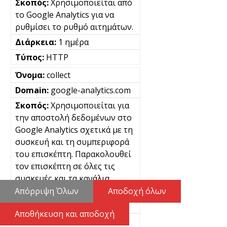
Χρησιμοποιείται από
το Google Analytics για να
ρυθμίσει το ρυθμό αιτημάτων.
1 ημέρα
HTTP
collect
google-analytics.com
Χρησιμοποιείται για
την αποστολή δεδομένων στο
Google Analytics σχετικά με τη
συσκευή και τη συμπεριφορά
του επισκέπτη. Παρακολουθεί
τον επισκέπτη σε όλες τις
συσκευές και τα κανάλια
μάρκετινγκ.
Απόρριψη Όλων
Αποδοχή όλων
Μόνιμα
Αποθήκευση και αποδοχή
Pixel