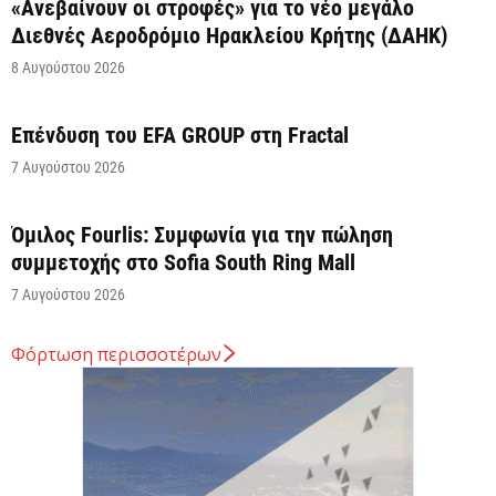
«Ανεβαίνουν οι στροφές» για το νέο μεγάλο
Διεθνές Αεροδρόμιο Ηρακλείου Κρήτης (ΔΑΗΚ)
8 Αυγούστου 2026
Επένδυση του EFA GROUP στη Fractal
7 Αυγούστου 2026
Όμιλος Fourlis: Συμφωνία για την πώληση
συμμετοχής στο Sofia South Ring Mall
7 Αυγούστου 2026
Φόρτωση περισσοτέρων
Σταύρος Καλαφάτης: «Έχουμε δημιουργήσει 20.000
νέες θέσεις εργασίας υψηλής εξειδίκευσης τα
τελευταία επτά χρόνια...
7 Αυγούστου 2026