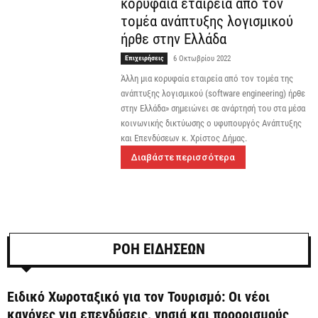
κορυφαία εταιρεία από τον
τομέα ανάπτυξης λογισμικού
ήρθε στην Ελλάδα
Επιχειρήσεις
6 Οκτωβρίου 2022
Άλλη μια κορυφαία εταιρεία από τον τομέα της
ανάπτυξης λογισμικού (software engineering) ήρθε
στην Ελλάδα» σημειώνει σε ανάρτησή του στα μέσα
κοινωνικής δικτύωσης ο υφυπουργός Ανάπτυξης
και Επενδύσεων κ. Χρίστος Δήμας.
Διαβάστε περισσότερα
ΡΟΗ ΕΙΔΗΣΕΩΝ
Ειδικό Χωροταξικό για τον Τουρισμό: Οι νέοι
κανόνες για επενδύσεις, νησιά και προορισμούς