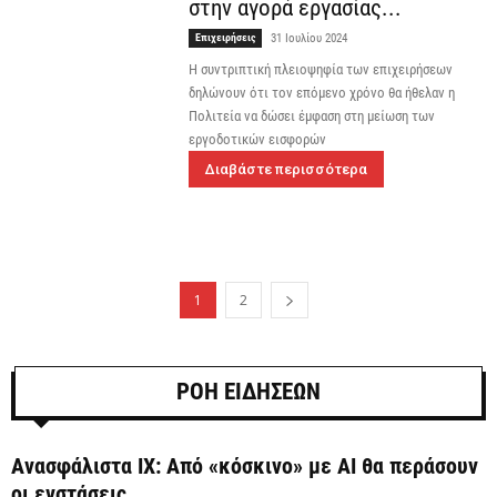
στην αγορά εργασίας...
Επιχειρήσεις
31 Ιουλίου 2024
Η συντριπτική πλειοψηφία των επιχειρήσεων
δηλώνουν ότι τον επόμενο χρόνο θα ήθελαν η
Πολιτεία να δώσει έμφαση στη μείωση των
εργοδοτικών εισφορών
Διαβάστε περισσότερα
1
2
ΡΟΗ ΕΙΔΗΣΕΩΝ
Ανασφάλιστα ΙΧ: Από «κόσκινο» με AI θα περάσουν
οι ενστάσεις