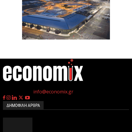
Υπ. Μεταφορών: Οριστική λύση στο ζήτημα των
πινακίδων κυκλοφορίας – Τέλος στις χρονοβόρες
διαδικασίες
9 Αυγούστου 2026
Τ. Θεοδωρικάκος: Η ενίσχυση της βιομηχανίας μας
αφορά όλους, γιατί διασφαλίζει την ανάπτυξη,
την...
9 Αυγούστου 2026
η
Γεννημένοι την 4
Ιουλίου.
Στα 15 δισ. ευρώ ο στόχος για νέα δάνεια το 2026
Επικοινωνία:
info@economix.gr
9 Αυγούστου 2026
ΔΗΜΟΦΙΛΗ ΑΡΘΡΑ
Ειδικό Χωροταξικό για τον Τουρισμό: Οι νέοι
κανόνες για επενδύσεις, νησιά και προορισμούς
υπό...