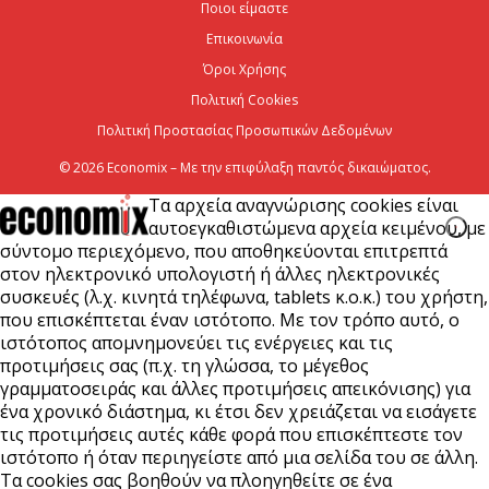
Ποιοι είμαστε
γραμμές που θα ισχύσουν με τη λειτουργία της
Επικοινωνία
επέκτασης...
Όροι Χρήσης
7 Αυγούστου 2026
Πολιτική Cookies
Πολιτική Προστασίας Προσωπικών Δεδομένων
© 2026 Economix – Με την επιφύλαξη παντός δικαιώματος.
Τα αρχεία αναγνώρισης cookies είναι
αυτοεγκαθιστώμενα αρχεία κειμένου, με
σύντομο περιεχόμενο, που αποθηκεύονται επιτρεπτά
στον ηλεκτρονικό υπολογιστή ή άλλες ηλεκτρονικές
συσκευές (λ.χ. κινητά τηλέφωνα, tablets κ.ο.κ.) του χρήστη,
που επισκέπτεται έναν ιστότοπο. Με τον τρόπο αυτό, ο
ιστότοπος απομνημονεύει τις ενέργειες και τις
προτιμήσεις σας (π.χ. τη γλώσσα, το μέγεθος
γραμματοσειράς και άλλες προτιμήσεις απεικόνισης) για
ένα χρονικό διάστημα, κι έτσι δεν χρειάζεται να εισάγετε
τις προτιμήσεις αυτές κάθε φορά που επισκέπτεστε τον
ιστότοπο ή όταν περιηγείστε από μια σελίδα του σε άλλη.
Τα cookies σας βοηθούν να πλοηγηθείτε σε ένα