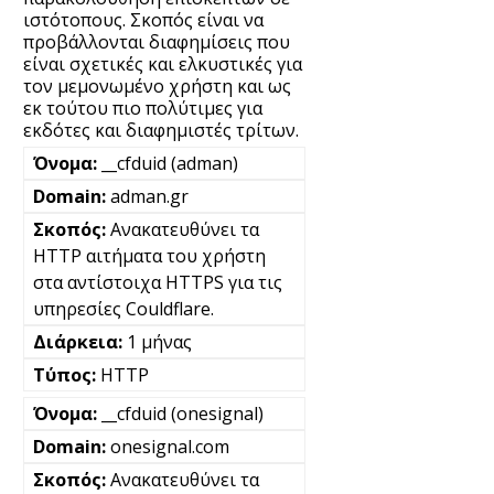
ιστότοπους. Σκοπός είναι να
προβάλλονται διαφημίσεις που
είναι σχετικές και ελκυστικές για
τον μεμονωμένο χρήστη και ως
εκ τούτου πιο πολύτιμες για
εκδότες και διαφημιστές τρίτων.
__cfduid (adman)
adman.gr
Ανακατευθύνει τα
HTTP αιτήματα του χρήστη
στα αντίστοιχα HTTPS για τις
υπηρεσίες Couldflare.
1 μήνας
HTTP
__cfduid (onesignal)
onesignal.com
Ανακατευθύνει τα