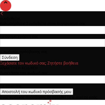
συνδεθείτε
Καλωσήρθατε! Συνδεθείτε στον λογαριασμό σας
το όνομα χρήστη σας
ο κωδικός πρόσβασης σας
Ξεχάσατε τον κωδικό σας; Ζητήστε βοήθεια
ΑΝΑΚΤΗΣΗ ΚΩΔΙΚΟΥ
Ανακτήστε τον κωδικό σας
το email σας
Ένας κωδικός πρόσβασης θα σταλθεί με e-mail σε εσάς.