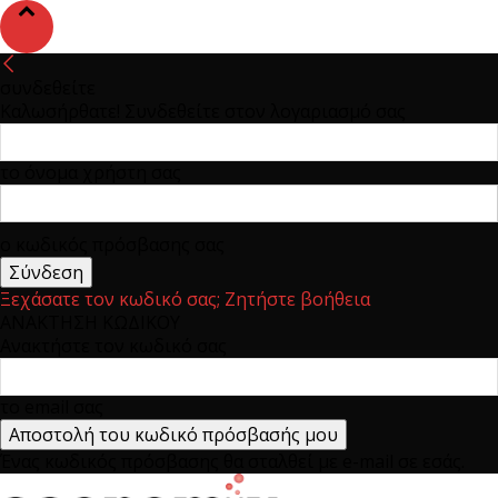
συνδεθείτε
Καλωσήρθατε! Συνδεθείτε στον λογαριασμό σας
το όνομα χρήστη σας
ο κωδικός πρόσβασης σας
Ξεχάσατε τον κωδικό σας; Ζητήστε βοήθεια
ΑΝΑΚΤΗΣΗ ΚΩΔΙΚΟΥ
Ανακτήστε τον κωδικό σας
το email σας
Ένας κωδικός πρόσβασης θα σταλθεί με e-mail σε εσάς.