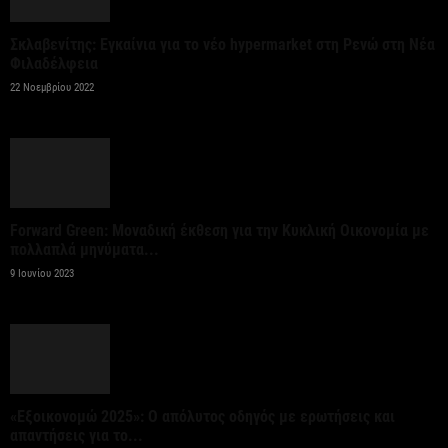
βαθμούς Κελσίου
Σκλαβενίτης: Εγκαίνια για το νέο hypermarket στη Ρενώ στη Νέα
6 Αυγούστου 2026
Φιλαδέλφεια
22 Νοεμβρίου 2022
Ξεκινούν τα δοκιμαστικά δρομολόγια στην
επέκταση του μετρό προς Καλαμαριά
6 Αυγούστου 2026
Χρηματοδότηση 204,6 εκατ. ευρώ από το Εθνικό
Forward Green: Μοναδική έκθεση για την Κυκλική Οικονομία με
Πρόγραμμα Ανάπτυξης για την ανάπλαση της ΔΕΘ
πολλαπλά μηνύματα...
9 Ιουνίου 2023
6 Αυγούστου 2026
ΟΠΕΚΑ: Αύριο η δεύτερη πληρωμή των δικαιούχων
του Λογαριασμού Αγροτικής Εστίας
6 Αυγούστου 2026
«Εξοικονομώ 2025»: Ο απόλυτος οδηγός με ερωτήσεις και
απαντήσεις για το...