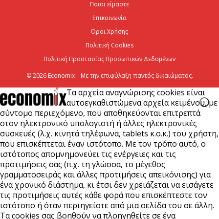
Ποιοι είμαστε
Ψεκασμοί για την καταπολέμηση των κουνουπιών,
Επικοινωνία
στις 10-11-12 Αυγούστου
Όροι Χρήσης
6 Αυγούστου 2026
Πολιτική Cookies
Πολιτική Προστασίας Προσωπικών Δεδομένων
© 2026 Economix – Με την επιφύλαξη παντός δικαιώματος.
Τα αρχεία αναγνώρισης cookies είναι
αυτοεγκαθιστώμενα αρχεία κειμένου, με
σύντομο περιεχόμενο, που αποθηκεύονται επιτρεπτά
στον ηλεκτρονικό υπολογιστή ή άλλες ηλεκτρονικές
συσκευές (λ.χ. κινητά τηλέφωνα, tablets κ.ο.κ.) του χρήστη,
που επισκέπτεται έναν ιστότοπο. Με τον τρόπο αυτό, ο
ιστότοπος απομνημονεύει τις ενέργειες και τις
προτιμήσεις σας (π.χ. τη γλώσσα, το μέγεθος
γραμματοσειράς και άλλες προτιμήσεις απεικόνισης) για
ένα χρονικό διάστημα, κι έτσι δεν χρειάζεται να εισάγετε
τις προτιμήσεις αυτές κάθε φορά που επισκέπτεστε τον
ιστότοπο ή όταν περιηγείστε από μια σελίδα του σε άλλη.
Τα cookies σας βοηθούν να πλοηγηθείτε σε ένα