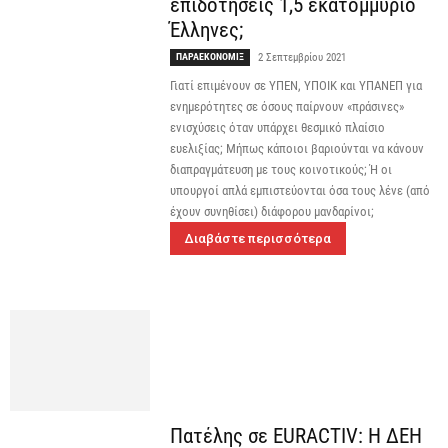
επιδοτήσεις 1,5 εκατομμύριο
Έλληνες;
ΠΑΡΑΕΚΟΝΟΜΙΞ
2 Σεπτεμβρίου 2021
Γιατί επιμένουν σε ΥΠΕΝ, ΥΠΟΙΚ και ΥΠΑΝΕΠ για
ενημερότητες σε όσους παίρνουν «πράσινες»
ενισχύσεις όταν υπάρχει θεσμικό πλαίσιο
ευελιξίας; Μήπως κάποιοι βαριούνται να κάνουν
διαπραγμάτευση με τους κοινοτικούς; Ή οι
υπουργοί απλά εμπιστεύονται όσα τους λένε (από
έχουν συνηθίσει) διάφορου μανδαρίνοι;
Διαβάστε περισσότερα
Πατέλης σε EURACTIV: Η ΔΕΗ