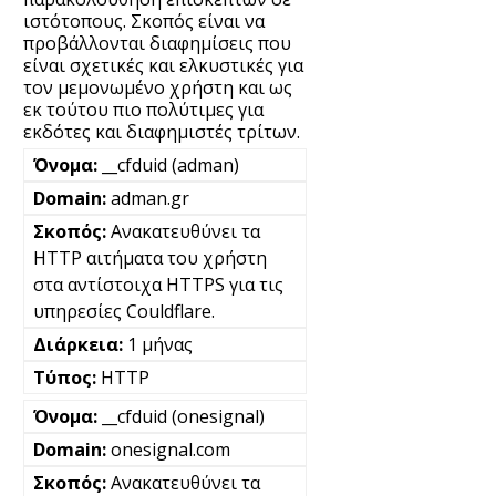
ιστότοπους. Σκοπός είναι να
προβάλλονται διαφημίσεις που
είναι σχετικές και ελκυστικές για
τον μεμονωμένο χρήστη και ως
εκ τούτου πιο πολύτιμες για
εκδότες και διαφημιστές τρίτων.
__cfduid (adman)
adman.gr
Ανακατευθύνει τα
HTTP αιτήματα του χρήστη
στα αντίστοιχα HTTPS για τις
υπηρεσίες Couldflare.
1 μήνας
HTTP
__cfduid (onesignal)
onesignal.com
Ανακατευθύνει τα