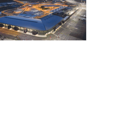
Αυγούστου 2026
 ΕΕ θα χρησιμοποιήσει 1,4
ισεκατομμύριο ευρώ από τόκους
αγωμένων ρωσικών περιουσιακών
τοιχείων για...
Αυγούστου 2026
αρτογραφώντας το οικοσύστημα των
pin-offs στη Θεσσαλονίκη
Αυγούστου 2026
ε κατάσταση κινητοποίησης Αττική,
ύβοια και Βοιωτία λόγω πολύ υψηλού
ινδύνου πυρκαγιάς
Αυγούστου 2026