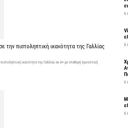
ε
6 
V
ε
6 
σε την πιστοληπτική ικανότητα της Γαλλίας
Χ
 πιστοληπτική ικανότητα της Γαλλίας σε Α+ με σταθερή προοπτική
Α
Π
6 
M
ε
6 