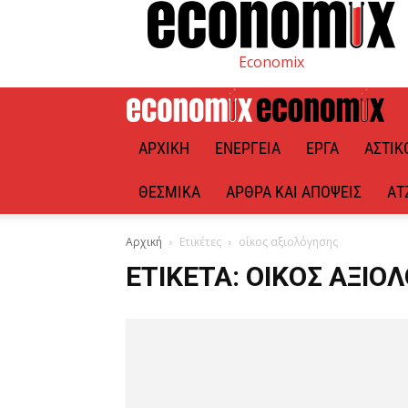
Economix
ΑΡΧΙΚΉ
ΕΝΈΡΓΕΙΑ
ΈΡΓΑ
ΑΣΤΙΚ
ΘΕΣΜΙΚΆ
ΆΡΘΡΑ ΚΑΙ ΑΠΌΨΕΙΣ
ΑΤ
Αρχική
Ετικέτες
οίκος αξιολόγησης
ΕΤΙΚΈΤΑ: ΟΊΚΟΣ ΑΞΙΟ