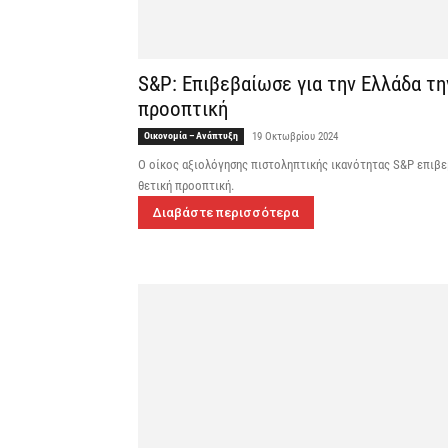
S&P: Επιβεβαίωσε για την Ελλάδα τη
προοπτική
Οικονομία – Ανάπτυξη
19 Οκτωβρίου 2024
O οίκος αξιολόγησης πιστοληπτικής ικανότητας S&P επιβεβ
θετική προοπτική.
Διαβάστε περισσότερα