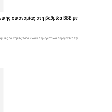
5 
νικής οικονομίας στη βαθμίδα ΒΒΒ με
Κ
Κ
χ
ομικές αδυναμίες παραμένουν περιοριστικοί παράγοντες της
5 
Ε
δ
έ
5 
Έ
τ
τη
5 