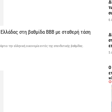
Δ
τ
σ
6 
 Ελλάδας στη βαθμίδα ΒΒΒ με σταθερή τάση
Δ
σ
ε
άρτιο την ελληνική οικονομία εντός της επενδυτικής βαθμίδας.
5 
Ο
ε
π
Φ
5 
H
ε