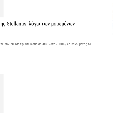
5 
Η
δ
ης Stellantis, λόγω των μειωμένων
π
σ
5 
τι υποβάθμισε την Stellantis σε «BBB» από «BBB+», επικαλούμενος τα
Χ
s
5 
Σ
Ε
κ
5 