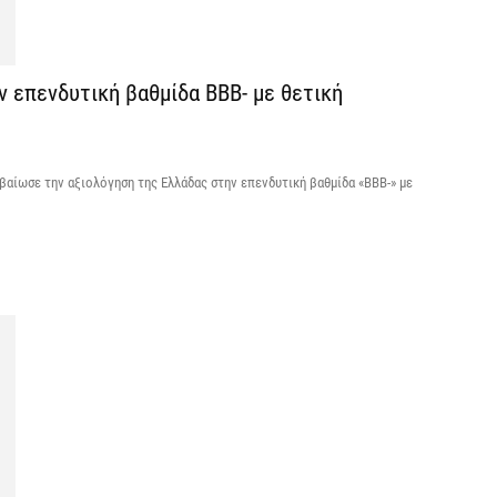
Ο
δ
π
ν επενδυτική βαθμίδα BBB- με θετική
5 
Ό
αίωσε την αξιολόγηση της Ελλάδας στην επενδυτική βαθμίδα «ΒΒΒ-» με
σ
8
5 