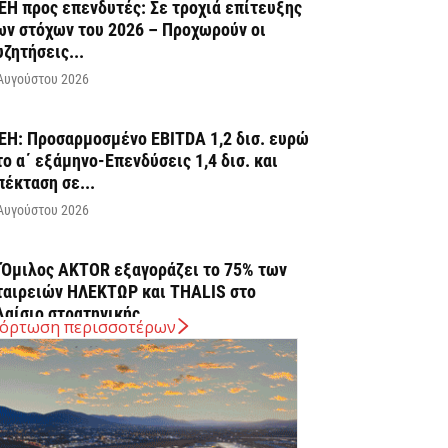
ΕΗ προς επενδυτές: Σε τροχιά επίτευξης
ων στόχων του 2026 – Προχωρούν οι
υζητήσεις...
Αυγούστου 2026
ΕΗ: Προσαρμοσμένο EBITDA 1,2 δισ. ευρώ
το α΄ εξάμηνο-Επενδύσεις 1,4 δισ. και
πέκταση σε...
Αυγούστου 2026
 Όμιλος AKTOR εξαγοράζει το 75% των
ταιρειών ΗΛΕΚΤΩΡ και THALIS στο
λαίσιο στρατηγικής...
όρτωση περισσοτέρων
Αυγούστου 2026
ELLENiQ ENERGY: Με EBITDA 734 εκατ.
υρώ στο α΄ εξάμηνο