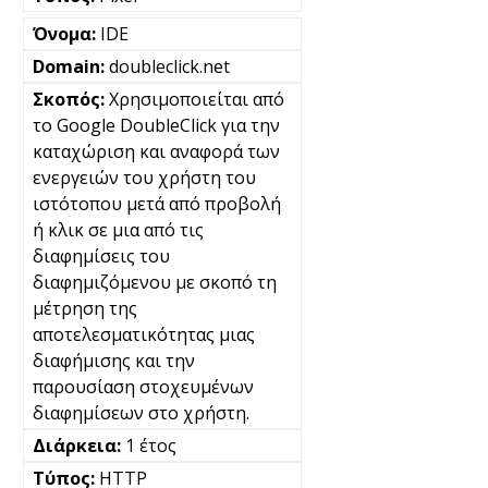
IDE
doubleclick.net
Χρησιμοποιείται από
το Google DoubleClick για την
καταχώριση και αναφορά των
ενεργειών του χρήστη του
ιστότοπου μετά από προβολή
ή κλικ σε μια από τις
διαφημίσεις του
διαφημιζόμενου με σκοπό τη
μέτρηση της
αποτελεσματικότητας μιας
διαφήμισης και την
παρουσίαση στοχευμένων
διαφημίσεων στο χρήστη.
1 έτος
HTTP