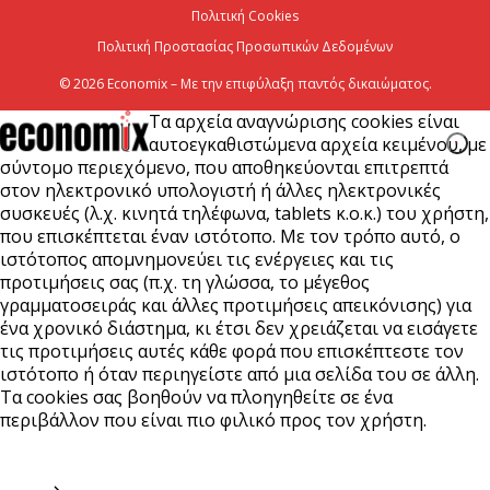
Πολιτική Cookies
Πολιτική Προστασίας Προσωπικών Δεδομένων
© 2026 Economix – Με την επιφύλαξη παντός δικαιώματος.
Τα αρχεία αναγνώρισης cookies είναι
αυτοεγκαθιστώμενα αρχεία κειμένου, με
σύντομο περιεχόμενο, που αποθηκεύονται επιτρεπτά
στον ηλεκτρονικό υπολογιστή ή άλλες ηλεκτρονικές
συσκευές (λ.χ. κινητά τηλέφωνα, tablets κ.ο.κ.) του χρήστη,
που επισκέπτεται έναν ιστότοπο. Με τον τρόπο αυτό, ο
ιστότοπος απομνημονεύει τις ενέργειες και τις
προτιμήσεις σας (π.χ. τη γλώσσα, το μέγεθος
γραμματοσειράς και άλλες προτιμήσεις απεικόνισης) για
ένα χρονικό διάστημα, κι έτσι δεν χρειάζεται να εισάγετε
τις προτιμήσεις αυτές κάθε φορά που επισκέπτεστε τον
ιστότοπο ή όταν περιηγείστε από μια σελίδα του σε άλλη.
Τα cookies σας βοηθούν να πλοηγηθείτε σε ένα
περιβάλλον που είναι πιο φιλικό προς τον χρήστη.