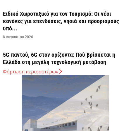
Ειδικό Χωροταξικό για τον Τουρισμό: Οι νέοι
κανόνες για επενδύσεις, νησιά και προορισμούς
υπό...
8 Αυγούστου 2026
5G παντού, 6G στον ορίζοντα: Πού βρίσκεται η
Ελλάδα στη μεγάλη τεχνολογική μετάβαση
8 Αυγούστου 2026
Φόρτωση περισσοτέρων
Διευρύνεται η εθνική πρωτοβουλία για τις τιμές
στο ράφι των σούπερ μάρκετ
8 Αυγούστου 2026
Ελληνική Αναπτυξιακή Τράπεζα: Με «προίκα» 2
δισ. ευρώ ανοίγει δρόμο για δάνεια έως 5...