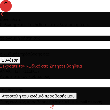
συνδεθείτε
Καλωσήρθατε! Συνδεθείτε στον λογαριασμό σας
το όνομα χρήστη σας
ο κωδικός πρόσβασης σας
Ξεχάσατε τον κωδικό σας; Ζητήστε βοήθεια
ΑΝΑΚΤΗΣΗ ΚΩΔΙΚΟΥ
Ανακτήστε τον κωδικό σας
το email σας
Ένας κωδικός πρόσβασης θα σταλθεί με e-mail σε εσάς.