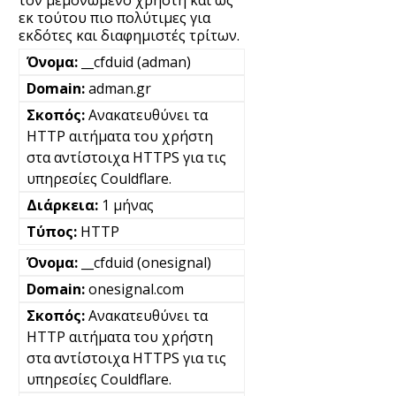
εκ τούτου πιο πολύτιμες για
εκδότες και διαφημιστές τρίτων.
__cfduid (adman)
adman.gr
Ανακατευθύνει τα
HTTP αιτήματα του χρήστη
στα αντίστοιχα HTTPS για τις
υπηρεσίες Couldflare.
1 μήνας
HTTP
__cfduid (onesignal)
onesignal.com
Ανακατευθύνει τα
HTTP αιτήματα του χρήστη
στα αντίστοιχα HTTPS για τις
υπηρεσίες Couldflare.