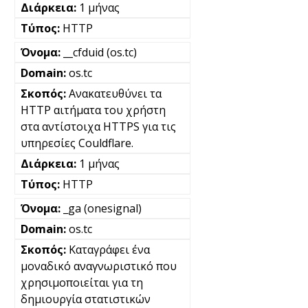
1 μήνας
HTTP
__cfduid (os.tc)
os.tc
Ανακατευθύνει τα
HTTP αιτήματα του χρήστη
στα αντίστοιχα HTTPS για τις
υπηρεσίες Couldflare.
1 μήνας
HTTP
_ga (onesignal)
os.tc
Καταγράφει ένα
μοναδικό αναγνωριστικό που
χρησιμοποιείται για τη
δημιουργία στατιστικών