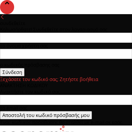
συνδεθείτε
Καλωσήρθατε! Συνδεθείτε στον λογαριασμό σας
το όνομα χρήστη σας
ο κωδικός πρόσβασης σας
Ξεχάσατε τον κωδικό σας; Ζητήστε βοήθεια
ΑΝΑΚΤΗΣΗ ΚΩΔΙΚΟΥ
Ανακτήστε τον κωδικό σας
το email σας
Ένας κωδικός πρόσβασης θα σταλθεί με e-mail σε εσάς.