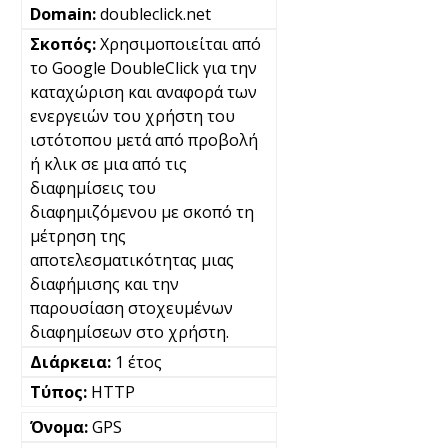
doubleclick.net
Χρησιμοποιείται από
το Google DoubleClick για την
καταχώριση και αναφορά των
ενεργειών του χρήστη του
ιστότοπου μετά από προβολή
ή κλικ σε μια από τις
διαφημίσεις του
διαφημιζόμενου με σκοπό τη
μέτρηση της
αποτελεσματικότητας μιας
διαφήμισης και την
παρουσίαση στοχευμένων
διαφημίσεων στο χρήστη.
1 έτος
HTTP
GPS