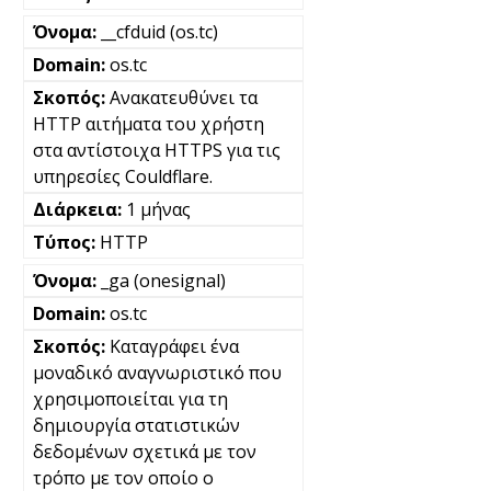
__cfduid (os.tc)
os.tc
Ανακατευθύνει τα
HTTP αιτήματα του χρήστη
στα αντίστοιχα HTTPS για τις
υπηρεσίες Couldflare.
1 μήνας
HTTP
_ga (onesignal)
os.tc
Καταγράφει ένα
μοναδικό αναγνωριστικό που
χρησιμοποιείται για τη
δημιουργία στατιστικών
δεδομένων σχετικά με τον
τρόπο με τον οποίο ο