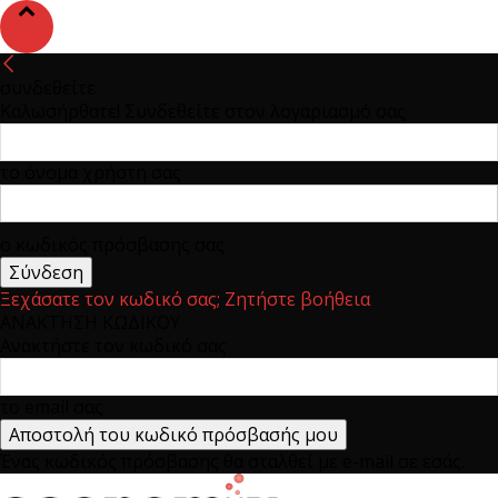
συνδεθείτε
Καλωσήρθατε! Συνδεθείτε στον λογαριασμό σας
το όνομα χρήστη σας
ο κωδικός πρόσβασης σας
Ξεχάσατε τον κωδικό σας; Ζητήστε βοήθεια
ΑΝΑΚΤΗΣΗ ΚΩΔΙΚΟΥ
Ανακτήστε τον κωδικό σας
το email σας
Ένας κωδικός πρόσβασης θα σταλθεί με e-mail σε εσάς.