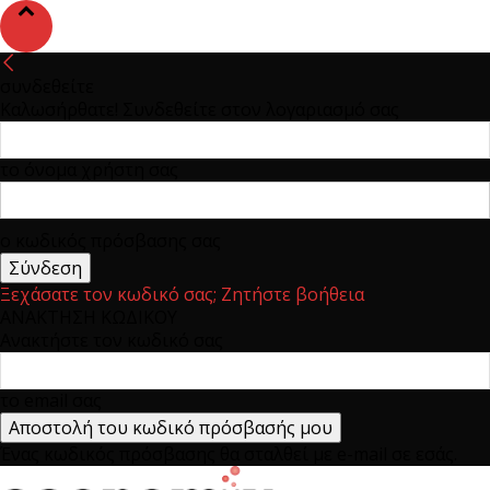
συνδεθείτε
Καλωσήρθατε! Συνδεθείτε στον λογαριασμό σας
το όνομα χρήστη σας
ο κωδικός πρόσβασης σας
Ξεχάσατε τον κωδικό σας; Ζητήστε βοήθεια
ΑΝΑΚΤΗΣΗ ΚΩΔΙΚΟΥ
Ανακτήστε τον κωδικό σας
το email σας
Ένας κωδικός πρόσβασης θα σταλθεί με e-mail σε εσάς.