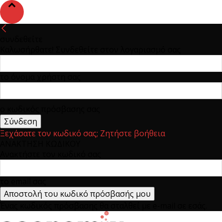
συνδεθείτε
Καλωσήρθατε! Συνδεθείτε στον λογαριασμό σας
το όνομα χρήστη σας
ο κωδικός πρόσβασης σας
Ξεχάσατε τον κωδικό σας; Ζητήστε βοήθεια
ΑΝΑΚΤΗΣΗ ΚΩΔΙΚΟΥ
Ανακτήστε τον κωδικό σας
το email σας
Ένας κωδικός πρόσβασης θα σταλθεί με e-mail σε εσάς.