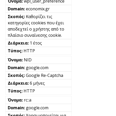
wpl_user_preference
economix.gr
Καθορίζει τις
κατηγορίες cookies που έχει
αποδεχτεί ο χρήστης από το
πλαίσιο συναίνεσης cookie.
1 έτος
HTTP
NID
google.com
Google Re-Captcha
6 μήνες
HTTP
rc::a
google.com
Χρησιμοποιείται για