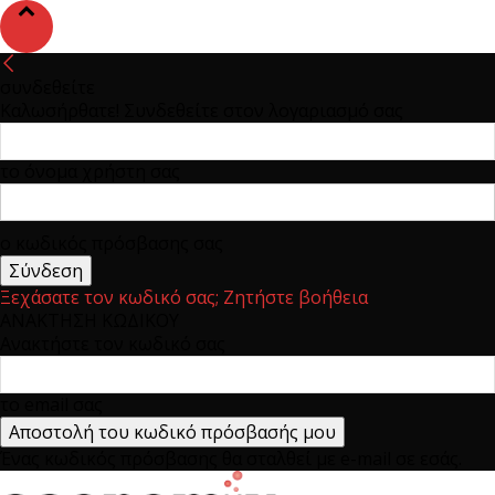
συνδεθείτε
Καλωσήρθατε! Συνδεθείτε στον λογαριασμό σας
το όνομα χρήστη σας
ο κωδικός πρόσβασης σας
Ξεχάσατε τον κωδικό σας; Ζητήστε βοήθεια
ΑΝΑΚΤΗΣΗ ΚΩΔΙΚΟΥ
Ανακτήστε τον κωδικό σας
το email σας
Ένας κωδικός πρόσβασης θα σταλθεί με e-mail σε εσάς.