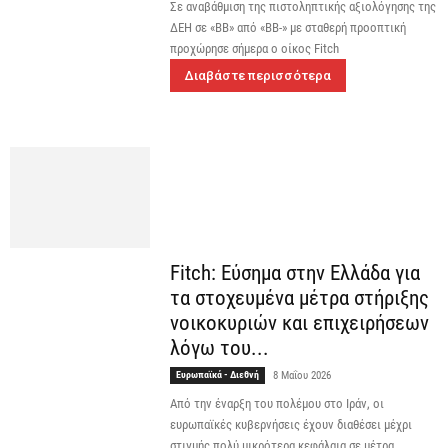
Σε αναβάθμιση της πιστοληπτικής αξιολόγησης της
ΔΕΗ σε «BB» από «BB-» με σταθερή προοπτική
προχώρησε σήμερα ο οίκος Fitch
Διαβάστε περισσότερα
Fitch: Εύσημα στην Ελλάδα για
τα στοχευμένα μέτρα στήριξης
νοικοκυριών και επιχειρήσεων
λόγω του...
Ευρωπαϊκά - Διεθνή
8 Μαΐου 2026
Από την έναρξη του πολέμου στο Ιράν, οι
ευρωπαϊκές κυβερνήσεις έχουν διαθέσει μέχρι
στιγμής πολύ μικρότερα κεφάλαια σε μέτρα