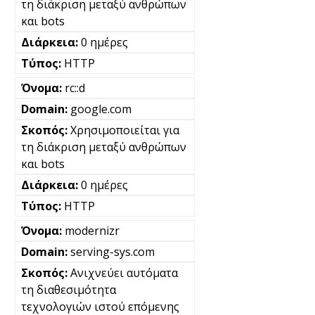
τη διάκριση μεταξύ ανθρώπων
και bots
0 ημέρες
HTTP
rc::d
google.com
Χρησιμοποιείται για
τη διάκριση μεταξύ ανθρώπων
και bots
0 ημέρες
HTTP
modernizr
serving-sys.com
Ανιχνεύει αυτόματα
τη διαθεσιμότητα
τεχνολογιών ιστού επόμενης