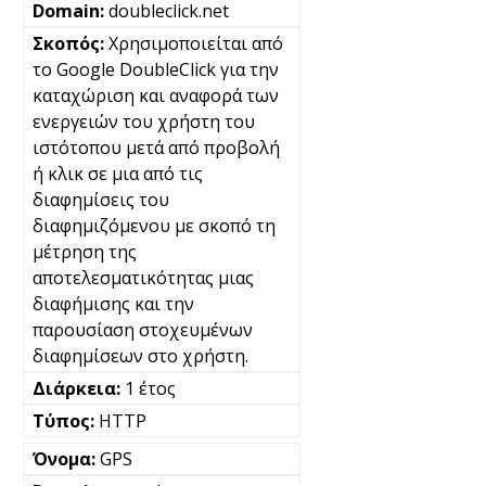
doubleclick.net
Χρησιμοποιείται από
το Google DoubleClick για την
καταχώριση και αναφορά των
ενεργειών του χρήστη του
ιστότοπου μετά από προβολή
ή κλικ σε μια από τις
διαφημίσεις του
διαφημιζόμενου με σκοπό τη
μέτρηση της
αποτελεσματικότητας μιας
διαφήμισης και την
παρουσίαση στοχευμένων
διαφημίσεων στο χρήστη.
1 έτος
HTTP
GPS