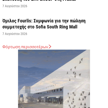
7 Αυγούστου 2026
Όμιλος Fourlis: Συμφωνία για την πώληση
συμμετοχής στο Sofia South Ring Mall
7 Αυγούστου 2026
Φόρτωση περισσοτέρων
Σταύρος Καλαφάτης: «Έχουμε δημιουργήσει 20.000
νέες θέσεις εργασίας υψηλής εξειδίκευσης τα
τελευταία επτά χρόνια...
7 Αυγούστου 2026
Θεσσαλονίκη: Οι αλλαγές στις λεωφορειακές
γραμμές που θα ισχύσουν με τη λειτουργία της
επέκτασης...
7 Αυγούστου 2026