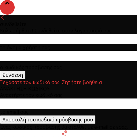
συνδεθείτε
Καλωσήρθατε! Συνδεθείτε στον λογαριασμό σας
το όνομα χρήστη σας
ο κωδικός πρόσβασης σας
Ξεχάσατε τον κωδικό σας; Ζητήστε βοήθεια
ΑΝΑΚΤΗΣΗ ΚΩΔΙΚΟΥ
Ανακτήστε τον κωδικό σας
το email σας
Ένας κωδικός πρόσβασης θα σταλθεί με e-mail σε εσάς.