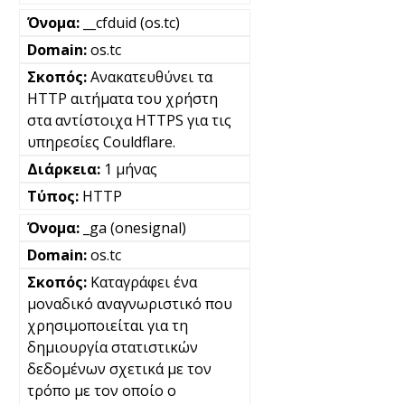
__cfduid (os.tc)
os.tc
Ανακατευθύνει τα
HTTP αιτήματα του χρήστη
στα αντίστοιχα HTTPS για τις
υπηρεσίες Couldflare.
1 μήνας
HTTP
_ga (onesignal)
os.tc
Καταγράφει ένα
μοναδικό αναγνωριστικό που
χρησιμοποιείται για τη
δημιουργία στατιστικών
δεδομένων σχετικά με τον
τρόπο με τον οποίο ο