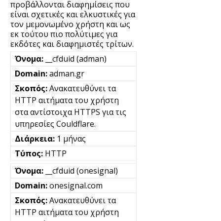
προβάλλονται διαφημίσεις που
είναι σχετικές και ελκυστικές για
τον μεμονωμένο χρήστη και ως
εκ τούτου πιο πολύτιμες για
εκδότες και διαφημιστές τρίτων.
__cfduid (adman)
adman.gr
Ανακατευθύνει τα
HTTP αιτήματα του χρήστη
στα αντίστοιχα HTTPS για τις
υπηρεσίες Couldflare.
1 μήνας
HTTP
__cfduid (onesignal)
onesignal.com
Ανακατευθύνει τα
HTTP αιτήματα του χρήστη