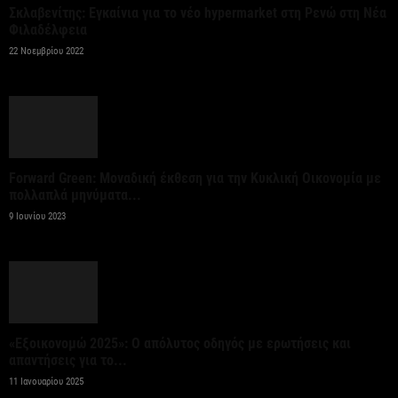
Σταύρος Καλαφάτης: «Έχουμε δημιουργήσει 20.000
Σκλαβενίτης: Εγκαίνια για το νέο hypermarket στη Ρενώ στη Νέα
νέες θέσεις εργασίας υψηλής εξειδίκευσης τα
Φιλαδέλφεια
τελευταία επτά χρόνια...
22 Νοεμβρίου 2022
7 Αυγούστου 2026
Θεσσαλονίκη: Οι αλλαγές στις λεωφορειακές
γραμμές που θα ισχύσουν με τη λειτουργία της
επέκτασης...
Forward Green: Μοναδική έκθεση για την Κυκλική Οικονομία με
πολλαπλά μηνύματα...
7 Αυγούστου 2026
9 Ιουνίου 2023
Υποχώρησε στο 3,4% ο πληθωρισμός τον Ιούλιο
7 Αυγούστου 2026
«Γιατί οι Τούρκοι συρρέουν στα ελληνικά νησιά;»
«Εξοικονομώ 2025»: Ο απόλυτος οδηγός με ερωτήσεις και
7 Αυγούστου 2026
απαντήσεις για το...
11 Ιανουαρίου 2025