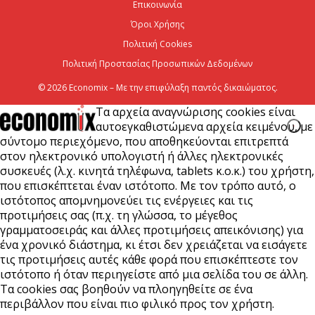
Επικοινωνία
7 Αυγούστου 2026
Όροι Χρήσης
Πολιτική Cookies
Πολιτική Προστασίας Προσωπικών Δεδομένων
© 2026 Economix – Με την επιφύλαξη παντός δικαιώματος.
Τα αρχεία αναγνώρισης cookies είναι
αυτοεγκαθιστώμενα αρχεία κειμένου, με
σύντομο περιεχόμενο, που αποθηκεύονται επιτρεπτά
στον ηλεκτρονικό υπολογιστή ή άλλες ηλεκτρονικές
συσκευές (λ.χ. κινητά τηλέφωνα, tablets κ.ο.κ.) του χρήστη,
που επισκέπτεται έναν ιστότοπο. Με τον τρόπο αυτό, ο
ιστότοπος απομνημονεύει τις ενέργειες και τις
προτιμήσεις σας (π.χ. τη γλώσσα, το μέγεθος
γραμματοσειράς και άλλες προτιμήσεις απεικόνισης) για
ένα χρονικό διάστημα, κι έτσι δεν χρειάζεται να εισάγετε
τις προτιμήσεις αυτές κάθε φορά που επισκέπτεστε τον
ιστότοπο ή όταν περιηγείστε από μια σελίδα του σε άλλη.
Τα cookies σας βοηθούν να πλοηγηθείτε σε ένα
περιβάλλον που είναι πιο φιλικό προς τον χρήστη.