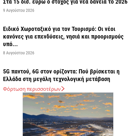
Στα 15 δισ. ευρώ ο στόχος για νέα δάνεια το 2026
9 Αυγούστου 2026
Ειδικό Χωροταξικό για τον Τουρισμό: Οι νέοι
κανόνες για επενδύσεις, νησιά και προορισμούς
υπό...
8 Αυγούστου 2026
5G παντού, 6G στον ορίζοντα: Πού βρίσκεται η
Ελλάδα στη μεγάλη τεχνολογική μετάβαση
8 Αυγούστου 2026
Φόρτωση περισσοτέρων
Διευρύνεται η εθνική πρωτοβουλία για τις τιμές
στο ράφι των σούπερ μάρκετ
8 Αυγούστου 2026