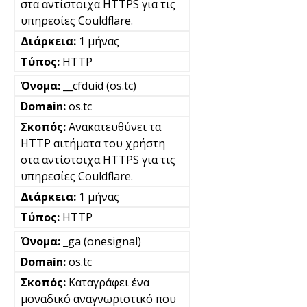
στα αντίστοιχα HTTPS για τις
υπηρεσίες Couldflare.
1 μήνας
HTTP
__cfduid (os.tc)
os.tc
Ανακατευθύνει τα
HTTP αιτήματα του χρήστη
στα αντίστοιχα HTTPS για τις
υπηρεσίες Couldflare.
1 μήνας
HTTP
_ga (onesignal)
os.tc
Καταγράφει ένα
μοναδικό αναγνωριστικό που