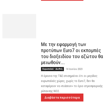
Με την εφαρμογή των
προτύπων Euro7 οι εκπομπές
του διοξειδίου του αζώτου θα
μειωθούν...
Ευρωπαϊκά - Διεθνή
14 Ιουνίου 2023
Η έρευνα της T&E επισημαίνει ότι οι μεγάλες
ευρωπαϊκές χώρες, χωρίς το Euro7, δεν θα
καταφέρουν να «πιάσουν» το όριο ατμοσφαιρικής
ρύπανσης NO2.
Διαβάστε περισσότερα