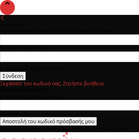
συνδεθείτε
Καλωσήρθατε! Συνδεθείτε στον λογαριασμό σας
το όνομα χρήστη σας
ο κωδικός πρόσβασης σας
Ξεχάσατε τον κωδικό σας; Ζητήστε βοήθεια
ΑΝΑΚΤΗΣΗ ΚΩΔΙΚΟΥ
Ανακτήστε τον κωδικό σας
το email σας
Ένας κωδικός πρόσβασης θα σταλθεί με e-mail σε εσάς.