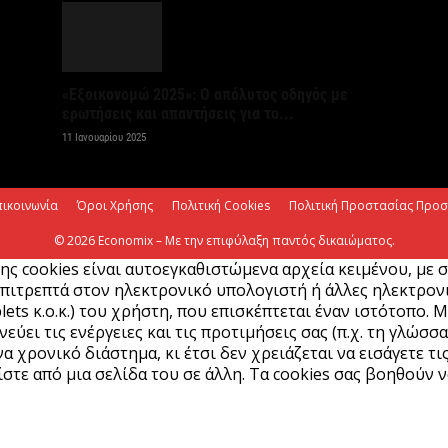
V
ε
«Εξοικονομώ 2025»: Ο απόλυτος οδηγός με
6 
ερωτήσεις και απαντήσεις για το...
11 Ιανουαρίου 2025
πικοινωνία
Όροι Χρήσης
Πολιτική Cookies
Πολιτική Προστασίας Προ
© 2026 Economix – Με την επιφύλαξη παντός δικαιώματος.
ης cookies είναι αυτοεγκαθιστώμενα αρχεία κειμένου, με 
πιτρεπτά στον ηλεκτρονικό υπολογιστή ή άλλες ηλεκτρονικ
lets κ.ο.κ.) του χρήστη, που επισκέπτεται έναν ιστότοπο. 
ύει τις ενέργειες και τις προτιμήσεις σας (π.χ. τη γλώσσα
α χρονικό διάστημα, κι έτσι δεν χρειάζεται να εισάγετε τι
στε από μια σελίδα του σε άλλη. Τα cookies σας βοηθούν ν