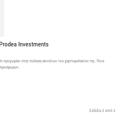
6 
Ψ
κ
6 
 Prodea Investments
Α
χ
ents προχωράει στην πώληση ακινήτων του χαρτοφυλακίου της. Ποια
Ο
ν προσφορών.
6 
Ό
ε
0,
Σελίδα 2 από 2
6 
Ο