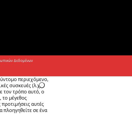
iohalco: Ισχυρές επιδόσεις το πρώτο
ξάμηνο του 2026
Αυγούστου 2026
σωπικών Δεδομένων
σύντομο περιεχόμενο,
ές συσκευές (λ.χ.
Με τον τρόπο αυτό, ο
, το μέγεθος
ς προτιμήσεις αυτές
α πλοηγηθείτε σε ένα