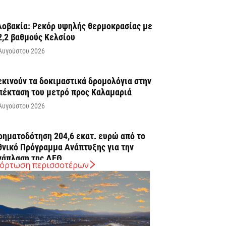
λοβακία: Ρεκόρ υψηλής θερμοκρασίας με
2,2 βαθμούς Κελσίου
Αυγούστου 2026
εκινούν τα δοκιμαστικά δρομολόγια στην
πέκταση του μετρό προς Καλαμαριά
Αυγούστου 2026
ρηματοδότηση 204,6 εκατ. ευρώ από το
θνικό Πρόγραμμα Ανάπτυξης για την
νάπλαση της ΔΕΘ
όρτωση περισσοτέρων
Αυγούστου 2026
ΠΕΚΑ: Αύριο η δεύτερη πληρωμή των
ικαιούχων του Λογαριασμού Αγροτικής
στίας