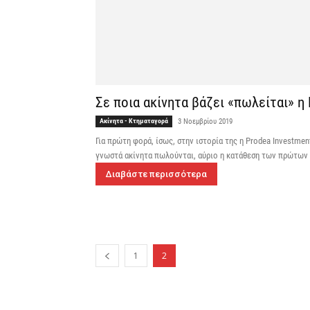
Σε ποια ακίνητα βάζει «πωλείται» η
Ακίνητα - Κτηματαγορά
3 Νοεμβρίου 2019
Για πρώτη φορά, ίσως, στην ιστορία της η Prodea Investm
γνωστά ακίνητα πωλούνται, αύριο η κατάθεση των πρώτω
Διαβάστε περισσότερα
1
2