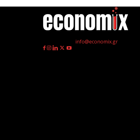
η
Γεννημένοι την 4
Ιουλίου.
Επικοινωνία:
info@economix.gr