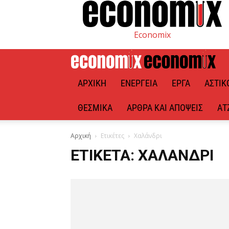
Economix
ΑΡΧΙΚΉ
ΕΝΈΡΓΕΙΑ
ΈΡΓΑ
ΑΣΤΙΚ
ΘΕΣΜΙΚΆ
ΆΡΘΡΑ ΚΑΙ ΑΠΌΨΕΙΣ
ΑΤ
Αρχική
Ετικέτες
Χαλάνδρι
ΕΤΙΚΈΤΑ: ΧΑΛΆΝΔΡΙ