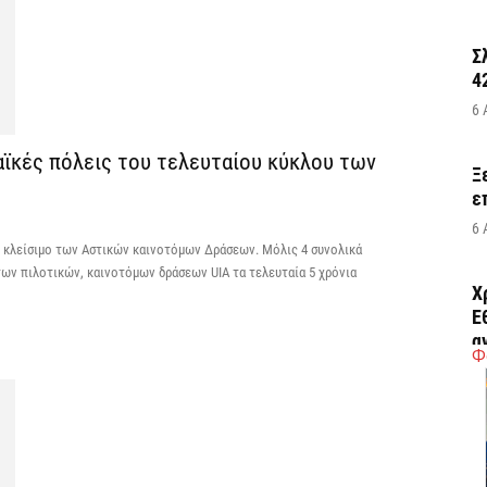
Σ
4
6 
αϊκές πόλεις του τελευταίου κύκλου των
Ξ
ε
6 
το κλείσιμο των Αστικών καινοτόμων Δράσεων. Μόλις 4 συνολικά
των πιλοτικών, καινοτόμων δράσεων UIA τα τελευταία 5 χρόνια
Χ
Ε
α
Φ
6 
Ο
δ
Ε