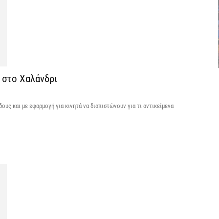
6 
C
ε
6 
 στο Χαλάνδρι
Β
κ
ους και με εφαρμογή για κινητά να διαπιστώνουν για τι αντικείμενα
6 
Ο
σ
6 
Ν
Ι