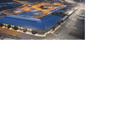
Αυγούστου 2026
rediaBank: Στα 53,6 εκατ. ευρώ τα
παναλαμβανόμενα λειτουργικά κέρδη
Αυγούστου 2026
ιομηχανία: επίθεση ουσίας από ΕΛΑΣ σε
υβέρνηση Μητσοτάκη
Αυγούστου 2026
ι ελληνικές scale-ups επιχειρήσεις
τρέφονται στην ανάπτυξη
Αυγούστου 2026
έο ιστορικό ρεκόρ για την AEGEAN τον
ούλιο με 2 εκατομμύρια επιβάτες