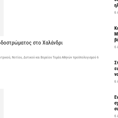
η
6 
Κ
Μ
β
 οδοστρώματος στο Χαλάνδρι
6 
ντρικού, Νοτίου, Δυτικού και Βορείου Τομέα Αθηνών προϋπολογισμού 6
Σ
ε
να
6 
Έ
σ
σ
6 