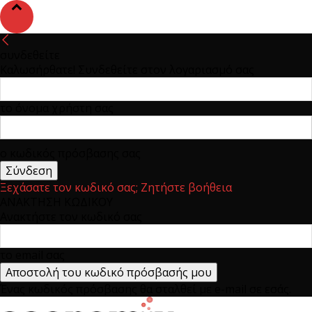
συνδεθείτε
Καλωσήρθατε! Συνδεθείτε στον λογαριασμό σας
το όνομα χρήστη σας
ο κωδικός πρόσβασης σας
Ξεχάσατε τον κωδικό σας; Ζητήστε βοήθεια
ΑΝΑΚΤΗΣΗ ΚΩΔΙΚΟΥ
Ανακτήστε τον κωδικό σας
το email σας
Ένας κωδικός πρόσβασης θα σταλθεί με e-mail σε εσάς.