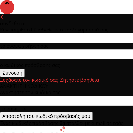
συνδεθείτε
Καλωσήρθατε! Συνδεθείτε στον λογαριασμό σας
το όνομα χρήστη σας
ο κωδικός πρόσβασης σας
Ξεχάσατε τον κωδικό σας; Ζητήστε βοήθεια
ΑΝΑΚΤΗΣΗ ΚΩΔΙΚΟΥ
Ανακτήστε τον κωδικό σας
το email σας
Ένας κωδικός πρόσβασης θα σταλθεί με e-mail σε εσάς.