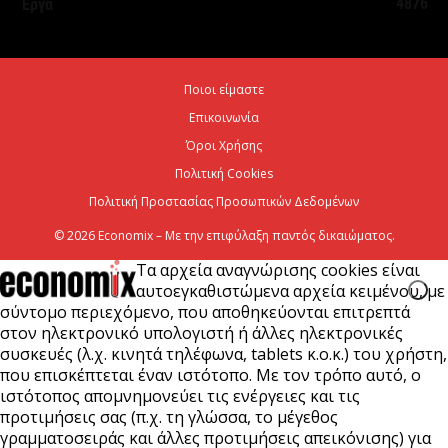
4876
Έργα
7 Αυγούστου 2026
Χρίστος Δήμας: «Προχωρούν τα έργα σε όλο το
Ποιοι είμαστε
μήκος του ΒΟΑΚ»
Επικοινωνία
7 Αυγούστου 2026
Όροι Χρήσης
Πολιτική Cookies
Πολιτική Προστασίας Προσωπικών Δεδομένων
© 2026 Economix – Με την επιφύλαξη παντός δικαιώματος.
Τα αρχεία αναγνώρισης cookies είναι
αυτοεγκαθιστώμενα αρχεία κειμένου, με
σύντομο περιεχόμενο, που αποθηκεύονται επιτρεπτά
στον ηλεκτρονικό υπολογιστή ή άλλες ηλεκτρονικές
συσκευές (λ.χ. κινητά τηλέφωνα, tablets κ.ο.κ.) του χρήστη,
που επισκέπτεται έναν ιστότοπο. Με τον τρόπο αυτό, ο
ιστότοπος απομνημονεύει τις ενέργειες και τις
προτιμήσεις σας (π.χ. τη γλώσσα, το μέγεθος
γραμματοσειράς και άλλες προτιμήσεις απεικόνισης) για