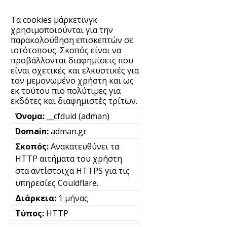
Τα cookies μάρκετινγκ
χρησιμοποιούνται για την
παρακολούθηση επισκεπτών σε
ιστότοπους. Σκοπός είναι να
προβάλλονται διαφημίσεις που
είναι σχετικές και ελκυστικές για
τον μεμονωμένο χρήστη και ως
εκ τούτου πιο πολύτιμες για
εκδότες και διαφημιστές τρίτων.
__cfduid (adman)
adman.gr
Ανακατευθύνει τα
HTTP αιτήματα του χρήστη
στα αντίστοιχα HTTPS για τις
υπηρεσίες Couldflare.
1 μήνας
HTTP