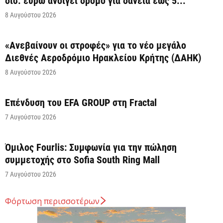
δισ. ευρώ ανοίγει δρόμο για δάνεια έως 5...
8 Αυγούστου 2026
«Ανεβαίνουν οι στροφές» για το νέο μεγάλο
Διεθνές Αεροδρόμιο Ηρακλείου Κρήτης (ΔΑΗΚ)
8 Αυγούστου 2026
Επένδυση του EFA GROUP στη Fractal
7 Αυγούστου 2026
Όμιλος Fourlis: Συμφωνία για την πώληση
συμμετοχής στο Sofia South Ring Mall
7 Αυγούστου 2026
Φόρτωση περισσοτέρων
Σταύρος Καλαφάτης: «Έχουμε δημιουργήσει 20.000
νέες θέσεις εργασίας υψηλής εξειδίκευσης τα