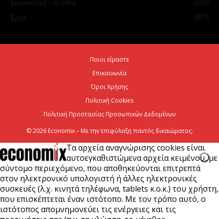
5089
Ευρωπαϊκά - Διεθνή
4875
Έργα
ΟΠΕΚΑ: Αύριο η δεύτερη πληρωμή των δικαιούχων
του Λογαριασμού Αγροτικής Εστίας
6 Αυγούστου 2026
Ποιοι είμαστε
Επικοινωνία
CrediaBank: Στα 53,6 εκατ. ευρώ τα
επαναλαμβανόμενα λειτουργικά κέρδη
Όροι Χρήσης
Πολιτική Cookies
6 Αυγούστου 2026
Πολιτική Προστασίας Προσωπικών Δεδομένων
© 2026 Economix – Με την επιφύλαξη παντός δικαιώματος.
Τα αρχεία αναγνώρισης cookies είναι
αυτοεγκαθιστώμενα αρχεία κειμένου, με
σύντομο περιεχόμενο, που αποθηκεύονται επιτρεπτά
στον ηλεκτρονικό υπολογιστή ή άλλες ηλεκτρονικές
συσκευές (λ.χ. κινητά τηλέφωνα, tablets κ.ο.κ.) του χρήστη,
που επισκέπτεται έναν ιστότοπο. Με τον τρόπο αυτό, ο
ιστότοπος απομνημονεύει τις ενέργειες και τις