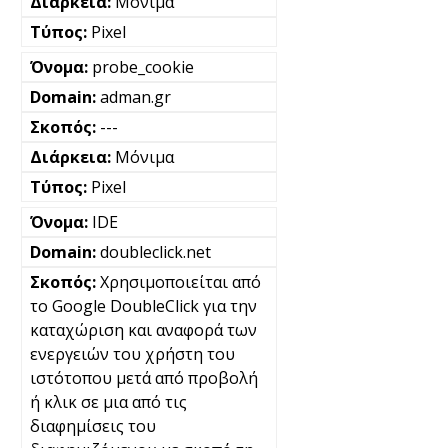
Μόνιμα
Pixel
probe_cookie
adman.gr
---
Μόνιμα
Pixel
IDE
doubleclick.net
Χρησιμοποιείται από
το Google DoubleClick για την
καταχώριση και αναφορά των
ενεργειών του χρήστη του
ιστότοπου μετά από προβολή
ή κλικ σε μια από τις
διαφημίσεις του