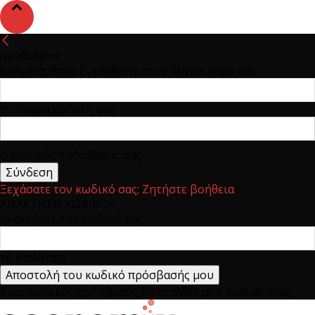
συνδεθείτε
Καλωσήρθατε! Συνδεθείτε στον λογαριασμό σας
το όνομα χρήστη σας
ο κωδικός πρόσβασης σας
Ξεχάσατε τον κωδικό σας; Ζητήστε βοήθεια
ΑΝΑΚΤΗΣΗ ΚΩΔΙΚΟΥ
Ανακτήστε τον κωδικό σας
το email σας
Ένας κωδικός πρόσβασης θα σταλθεί με e-mail σε εσάς.