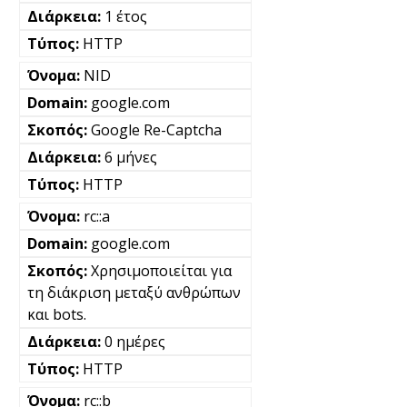
1 έτος
HTTP
NID
google.com
Google Re-Captcha
6 μήνες
HTTP
rc::a
google.com
Χρησιμοποιείται για
τη διάκριση μεταξύ ανθρώπων
και bots.
0 ημέρες
HTTP
rc::b