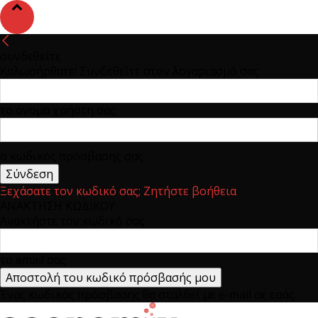
συνδεθείτε
Καλωσήρθατε! Συνδεθείτε στον λογαριασμό σας
το όνομα χρήστη σας
ο κωδικός πρόσβασης σας
Ξεχάσατε τον κωδικό σας; Ζητήστε βοήθεια
ΑΝΑΚΤΗΣΗ ΚΩΔΙΚΟΥ
Ανακτήστε τον κωδικό σας
το email σας
Ένας κωδικός πρόσβασης θα σταλθεί με e-mail σε εσάς.