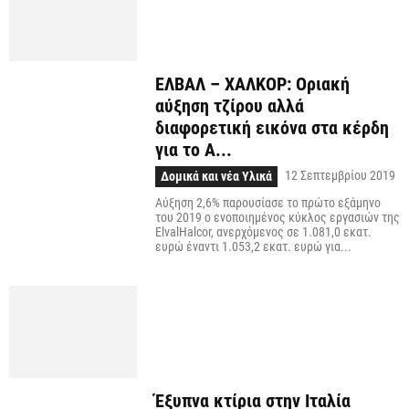
ΕΛΒΑΛ – ΧΑΛΚΟΡ: Οριακή
αύξηση τζίρου αλλά
διαφορετική εικόνα στα κέρδη
για το Α...
12 Σεπτεμβρίου 2019
Δομικά και νέα Υλικά
Αύξηση 2,6% παρουσίασε το πρώτο εξάμηνο
του 2019 ο ενοποιημένος κύκλος εργασιών της
ElvalHalcor, ανερχόμενος σε 1.081,0 εκατ.
ευρώ έναντι 1.053,2 εκατ. ευρώ για...
Έξυπνα κτίρια στην Ιταλία