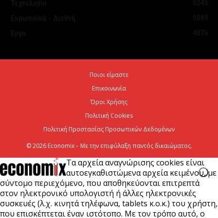
5245
Τεχνολογία
της Αθήνας – Στο τελικό στάδιο το...
5089
Ευρωπαϊκά - Διεθνή
7 Αυγούστου 2026
4876
Έργα
Σήμερα η δεύτερη πληρωμή των δικαιούχων του
Λογαριασμού Αγροτικής Εστίας
Ποιοι είμαστε
7 Αυγούστου 2026
Επικοινωνία
Όροι Χρήσης
Πολιτική Cookies
Πολιτική Προστασίας Προσωπικών Δεδομένων
© 2026 Economix – Με την επιφύλαξη παντός δικαιώματος.
Τα αρχεία αναγνώρισης cookies είναι
αυτοεγκαθιστώμενα αρχεία κειμένου, με
σύντομο περιεχόμενο, που αποθηκεύονται επιτρεπτά
στον ηλεκτρονικό υπολογιστή ή άλλες ηλεκτρονικές
συσκευές (λ.χ. κινητά τηλέφωνα, tablets κ.ο.κ.) του χρήστη,
που επισκέπτεται έναν ιστότοπο. Με τον τρόπο αυτό, ο