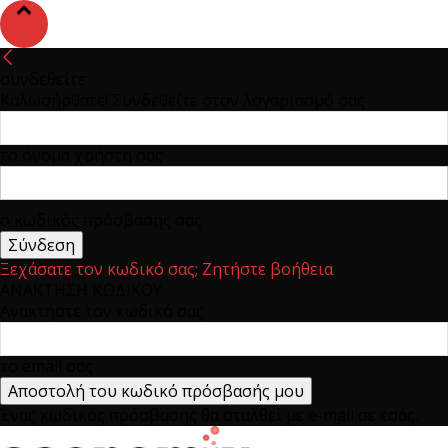
συνδεθείτε
Καλωσήρθατε! Συνδεθείτε στον λογαριασμό σας
το όνομα χρήστη σας
ο κωδικός πρόσβασης σας
Ξεχάσατε τον κωδικό σας; Ζητήστε βοήθεια
ΑΝΑΚΤΗΣΗ ΚΩΔΙΚΟΥ
Ανακτήστε τον κωδικό σας
το email σας
Ένας κωδικός πρόσβασης θα σταλθεί με e-mail σε εσάς.