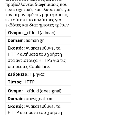
προβάλλονται διαφημίσεις που
είναι σχετικές και ελκυστικές για
τον μεμονωμένο χρήστη και ως
εκ τούτου πιο πολύτιμες για
εκδότες και διαφημιστές τρίτων.
__cfduid (adman)
adman.gr
Ανακατευθύνει τα
HTTP αιτήματα του χρήστη
στα αντίστοιχα HTTPS για τις
υπηρεσίες Couldflare.
1 μήνας
HTTP
__cfduid (onesignal)
onesignal.com
Ανακατευθύνει τα
HTTP αιτήματα του χρήστη