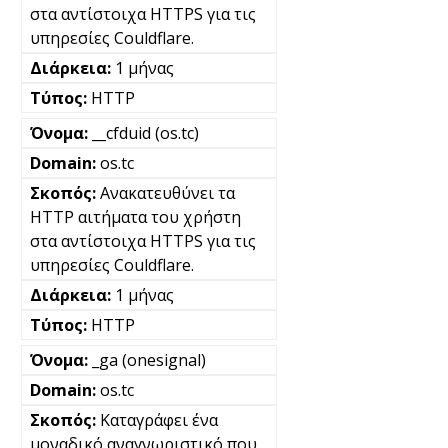
στα αντίστοιχα HTTPS για τις
υπηρεσίες Couldflare.
1 μήνας
HTTP
__cfduid (os.tc)
os.tc
Ανακατευθύνει τα
HTTP αιτήματα του χρήστη
στα αντίστοιχα HTTPS για τις
υπηρεσίες Couldflare.
1 μήνας
HTTP
_ga (onesignal)
os.tc
Καταγράφει ένα
μοναδικό αναγνωριστικό που