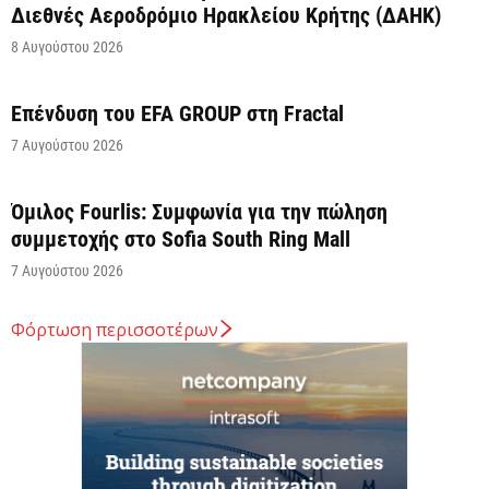
Διεθνές Αεροδρόμιο Ηρακλείου Κρήτης (ΔΑΗΚ)
8 Αυγούστου 2026
Επένδυση του EFA GROUP στη Fractal
7 Αυγούστου 2026
Όμιλος Fourlis: Συμφωνία για την πώληση
συμμετοχής στο Sofia South Ring Mall
7 Αυγούστου 2026
Φόρτωση περισσοτέρων
Σταύρος Καλαφάτης: «Έχουμε δημιουργήσει 20.000
νέες θέσεις εργασίας υψηλής εξειδίκευσης τα
τελευταία επτά χρόνια...
7 Αυγούστου 2026