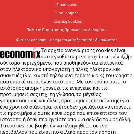
Επικοινωνία
7 Αυγούστου 2026
Όροι Χρήσης
Πολιτική Cookies
Πολιτική Προστασίας Προσωπικών Δεδομένων
© 2026 Economix – Με την επιφύλαξη παντός δικαιώματος.
Τα αρχεία αναγνώρισης cookies είναι
αυτοεγκαθιστώμενα αρχεία κειμένου, με
σύντομο περιεχόμενο, που αποθηκεύονται επιτρεπτά
στον ηλεκτρονικό υπολογιστή ή άλλες ηλεκτρονικές
συσκευές (λ.χ. κινητά τηλέφωνα, tablets κ.ο.κ.) του χρήστη,
που επισκέπτεται έναν ιστότοπο. Με τον τρόπο αυτό, ο
ιστότοπος απομνημονεύει τις ενέργειες και τις
προτιμήσεις σας (π.χ. τη γλώσσα, το μέγεθος
γραμματοσειράς και άλλες προτιμήσεις απεικόνισης) για
ένα χρονικό διάστημα, κι έτσι δεν χρειάζεται να εισάγετε
τις προτιμήσεις αυτές κάθε φορά που επισκέπτεστε τον
ιστότοπο ή όταν περιηγείστε από μια σελίδα του σε άλλη.
Τα cookies σας βοηθούν να πλοηγηθείτε σε ένα
περιβάλλον που είναι πιο φιλικό προς τον χρήστη.