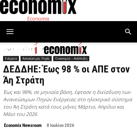
Economix
Αρχική
Ενέργεια
Ανανεώσιμες Πηγές
Ενέργεια
Ανανεώσιμες Πηγές
Οικονομία – Ανάπτυξη
ΔΕΔΔΗΕ: Έως 98 % οι ΑΠΕ στον
Άη Στράτη
Έως και 98%, σε μηνιαία βάση, έφτασε η διείσδυση των
Ανανεώσιμων Πηγών Ενέργειας στο ηλεκτρικό σύστημα
του Άη Στράτη κατά τους μήνες Μάρτιο, Απρίλιο και
Μάιο του 2026
Economix Newsroom
8 Ιουλίου 2026