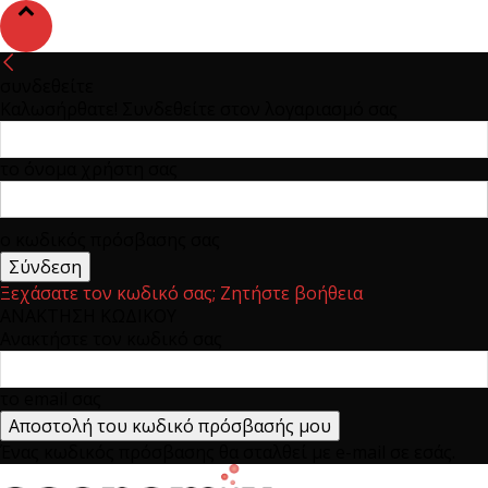
συνδεθείτε
Καλωσήρθατε! Συνδεθείτε στον λογαριασμό σας
το όνομα χρήστη σας
ο κωδικός πρόσβασης σας
Ξεχάσατε τον κωδικό σας; Ζητήστε βοήθεια
ΑΝΑΚΤΗΣΗ ΚΩΔΙΚΟΥ
Ανακτήστε τον κωδικό σας
το email σας
Ένας κωδικός πρόσβασης θα σταλθεί με e-mail σε εσάς.