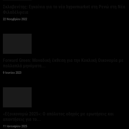
της ΚΑΠ για ενίσχυση της ανταγωνιστικότητας των
Σκλαβενίτης: Εγκαίνια για το νέο hypermarket στη Ρενώ στη Νέα
γεωργικών...
Φιλαδέλφεια
7 Αυγούστου 2026
22 Νοεμβρίου 2022
Στήριξη σε περισσότερους από 1.600 φοιτητές του
Πανεπιστημίου Κρήτης με 3,358 εκατ. ευρώ για...
7 Αυγούστου 2026
Forward Green: Μοναδική έκθεση για την Κυκλική Οικονομία με
πολλαπλά μηνύματα...
Η Deloitte Ελλάδος αποκλειστικός
9 Ιουνίου 2023
χρηματοοικονομικός σύμβουλος του Ομίλου ΔΕΗ
για τη στρατηγική είσοδό του...
7 Αυγούστου 2026
Κορυφώνεται η έξοδος των εκδρομέων – Στο 100%
«Εξοικονομώ 2025»: Ο απόλυτος οδηγός με ερωτήσεις και
η πληρότητα σε πολλά δρομολόγια για...
απαντήσεις για το...
7 Αυγούστου 2026
11 Ιανουαρίου 2025