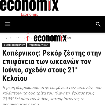
Economix
Αρχική
Φυσικό Περιβάλλον
Κλιματική Αλλαγή
Φυσικό Περιβάλλον
Κλιματική Αλλαγή
Κοπέρνικος: Ρεκόρ ζέστης στην
επιφάνεια των ωκεανών τον
Ιούνιο, σχεδόν στους 21°
Κελσίου
Η μέση θερμοκρασία στην επιφάνεια των ωκεανών, που
καλύπτουν τα δυο τρίτα του πλανήτη, έφθασε τους
20,98° Κελσίου τον Ιούνιο, καταρρίπτοντας το
προηγούμενο ρεκόρ.