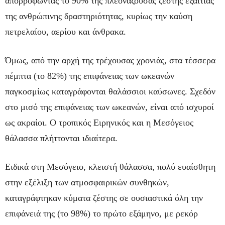
απορροφώντας το 90% της πλεονάζουσας ζέστης εξαιτίας
της ανθρώπινης δραστηριότητας, κυρίως την καύση
πετρελαίου, αερίου και άνθρακα.
Όμως, από την αρχή της τρέχουσας χρονιάς, στα τέσσερα
πέμπτα (το 82%) της επιφάνειας των ωκεανών
παγκοσμίως καταγράφονται θαλάσσιοι καύσωνες. Σχεδόν
στο μισό της επιφάνειας των ωκεανών, είναι από ισχυροί
ως ακραίοι. Ο τροπικός Ειρηνικός και η Μεσόγειος
θάλασσα πλήττονται ιδιαίτερα.
Ειδικά στη Μεσόγειο, κλειστή θάλασσα, πολύ ευαίσθητη
στην εξέλιξη των ατμοσφαιρικών συνθηκών,
καταγράφτηκαν κύματα ζέστης σε ουσιαστικά όλη την
επιφάνειά της (το 98%) το πρώτο εξάμηνο, με ρεκόρ