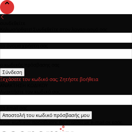
συνδεθείτε
Καλωσήρθατε! Συνδεθείτε στον λογαριασμό σας
το όνομα χρήστη σας
ο κωδικός πρόσβασης σας
Ξεχάσατε τον κωδικό σας; Ζητήστε βοήθεια
ΑΝΑΚΤΗΣΗ ΚΩΔΙΚΟΥ
Ανακτήστε τον κωδικό σας
το email σας
Ένας κωδικός πρόσβασης θα σταλθεί με e-mail σε εσάς.