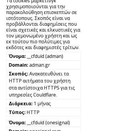
Τα cookies μάρκετινγκ
χρησιμοποιούνται για την
παρακολούθηση επισκεπτών σε
ιστότοπους. Σκοπός είναι να
προβάλλονται διαφημίσεις που
είναι σχετικές και ελκυστικές για
τον μεμονωμένο χρήστη και ως
εκ τούτου πιο πολύτιμες για
εκδότες και διαφημιστές τρίτων.
__cfduid (adman)
adman.gr
Ανακατευθύνει τα
HTTP αιτήματα του χρήστη
στα αντίστοιχα HTTPS για τις
υπηρεσίες Couldflare.
1 μήνας
HTTP
__cfduid (onesignal)