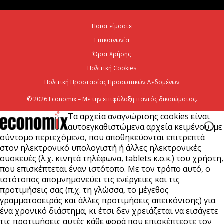
6 Αυγούστου 2026
Ποιοι είμαστε
Επικοινωνία
Viohalco: Ισχυρές επιδόσεις το πρώτο εξάμηνο του
2026
Όροι Χρήσης
Πολιτική Cookies
6 Αυγούστου 2026
Πολιτική Προστασίας Προσωπικών Δεδομένων
© 2026 Economix – Με την επιφύλαξη παντός δικαιώματος.
Τα αρχεία αναγνώρισης cookies είναι
αυτοεγκαθιστώμενα αρχεία κειμένου, με
σύντομο περιεχόμενο, που αποθηκεύονται επιτρεπτά
στον ηλεκτρονικό υπολογιστή ή άλλες ηλεκτρονικές
συσκευές (λ.χ. κινητά τηλέφωνα, tablets κ.ο.κ.) του χρήστη,
που επισκέπτεται έναν ιστότοπο. Με τον τρόπο αυτό, ο
ιστότοπος απομνημονεύει τις ενέργειες και τις
προτιμήσεις σας (π.χ. τη γλώσσα, το μέγεθος
γραμματοσειράς και άλλες προτιμήσεις απεικόνισης) για
ένα χρονικό διάστημα, κι έτσι δεν χρειάζεται να εισάγετε
τις προτιμήσεις αυτές κάθε φορά που επισκέπτεστε τον