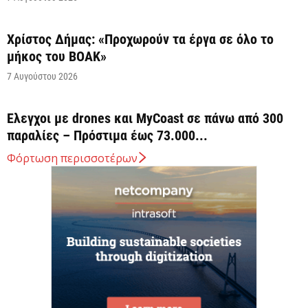
Χρίστος Δήμας: «Προχωρούν τα έργα σε όλο το
μήκος του ΒΟΑΚ»
7 Αυγούστου 2026
Έλεγχοι με drones και MyCoast σε πάνω από 300
παραλίες – Πρόστιμα έως 73.000...
7 Αυγούστου 2026
Φόρτωση περισσοτέρων
Η Ελλάδα στις κορυφαίες επιλογές των Ευρωπαίων
ταξιδιωτών, σύμφωνα με έρευνα του ΕΟΤ
7 Αυγούστου 2026
ΣΤΑΣΥ: 29,4 χλμ. νέων σιδηροτροχιών στο Μετρό
της Αθήνας – Στο τελικό στάδιο το...