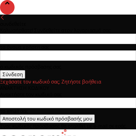
συνδεθείτε
Καλωσήρθατε! Συνδεθείτε στον λογαριασμό σας
το όνομα χρήστη σας
ο κωδικός πρόσβασης σας
Ξεχάσατε τον κωδικό σας; Ζητήστε βοήθεια
ΑΝΑΚΤΗΣΗ ΚΩΔΙΚΟΥ
Ανακτήστε τον κωδικό σας
το email σας
Ένας κωδικός πρόσβασης θα σταλθεί με e-mail σε εσάς.