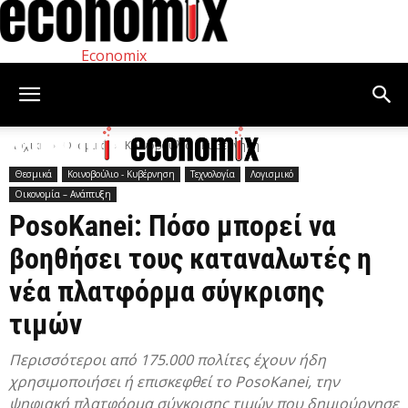
Economix
Αρχική
Θεσμικά
Κοινοβούλιο - Κυβέρνηση
Θεσμικά
Κοινοβούλιο - Κυβέρνηση
Τεχνολογία
Λογισμικό
Οικονομία – Ανάπτυξη
PosoKanei: Πόσο μπορεί να
βοηθήσει τους καταναλωτές η
νέα πλατφόρμα σύγκρισης
τιμών
Περισσότεροι από 175.000 πολίτες έχουν ήδη
χρησιμοποιήσει ή επισκεφθεί το PosoKanei, την
ψηφιακή πλατφόρμα σύγκρισης τιμών που δημιούργησε