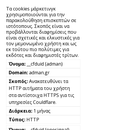
Τα cookies μάρκετινγκ
χρησιμοποιούνται για την
παρακολούθηση επισκεπτών σε
ιστότοπους. Σκοπός είναι να
προβάλλονται διαφημίσεις που
είναι σχετικές και ελκυστικές για
τον μεμονωμένο χρήστη και ως
εκ τούτου πιο πολύτιμες για
εκδότες και διαφημιστές τρίτων.
__cfduid (adman)
adman.gr
Ανακατευθύνει τα
HTTP αιτήματα του χρήστη
στα αντίστοιχα HTTPS για τις
υπηρεσίες Couldflare.
1 μήνας
HTTP
__cfduid (onesignal)