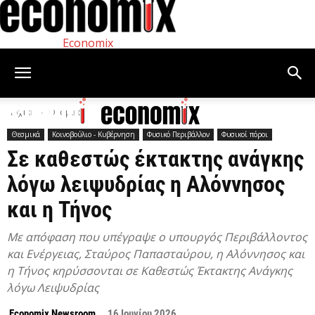
Economix
Αρχική
Θεσμικά
Θεσμικά
Κοινοβούλιο - Κυβέρνηση
Φυσικό Περιβάλλον
Φυσικοί πόροι
Σε καθεστώς έκτακτης ανάγκης
λόγω λειψυδρίας η Αλόννησος
και η Τήνος
Με απόφαση που υπέγραψε ο υπουργός Περιβάλλοντος
και Ενέργειας, Σταύρος Παπασταύρου, η Αλόννησος και
η Τήνος κηρύσσονται σε Καθεστώς Έκτακτης Ανάγκης
λόγω Λειψυδρίας
Economix Newsroom
16 Ιουνίου 2026