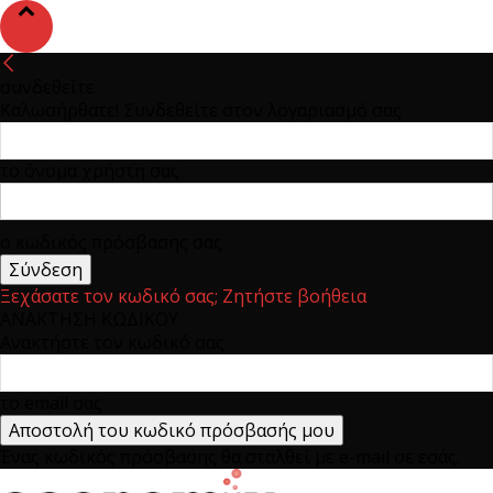
συνδεθείτε
Καλωσήρθατε! Συνδεθείτε στον λογαριασμό σας
το όνομα χρήστη σας
ο κωδικός πρόσβασης σας
Ξεχάσατε τον κωδικό σας; Ζητήστε βοήθεια
ΑΝΑΚΤΗΣΗ ΚΩΔΙΚΟΥ
Ανακτήστε τον κωδικό σας
το email σας
Ένας κωδικός πρόσβασης θα σταλθεί με e-mail σε εσάς.