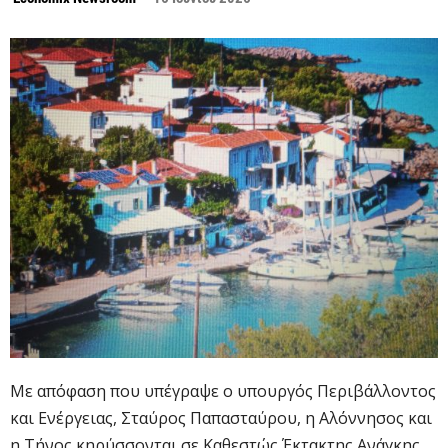
Με απόφαση που υπέγραψε ο υπουργός Περιβάλλοντος
και Ενέργειας, Σταύρος Παπασταύρου, η Αλόννησος και
η Τήνος κηρύσσονται σε Καθεστώς Έκτακτης Ανάγκης