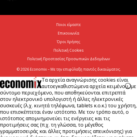
ενεργειακή ανθεκτικότητα
6 Αυγούστου 2026
Ποιοι είμαστε
Επικοινωνία
Viohalco: Ισχυρές επιδόσεις το πρώτο εξάμηνο του
2026
Όροι Χρήσης
Πολιτική Cookies
6 Αυγούστου 2026
Πολιτική Προστασίας Προσωπικών Δεδομένων
© 2026 Economix – Με την επιφύλαξη παντός δικαιώματος.
Τα αρχεία αναγνώρισης cookies είναι
αυτοεγκαθιστώμενα αρχεία κειμένου, με
σύντομο περιεχόμενο, που αποθηκεύονται επιτρεπτά
στον ηλεκτρονικό υπολογιστή ή άλλες ηλεκτρονικές
συσκευές (λ.χ. κινητά τηλέφωνα, tablets κ.ο.κ.) του χρήστη,
που επισκέπτεται έναν ιστότοπο. Με τον τρόπο αυτό, ο
ιστότοπος απομνημονεύει τις ενέργειες και τις
προτιμήσεις σας (π.χ. τη γλώσσα, το μέγεθος
γραμματοσειράς και άλλες προτιμήσεις απεικόνισης) για