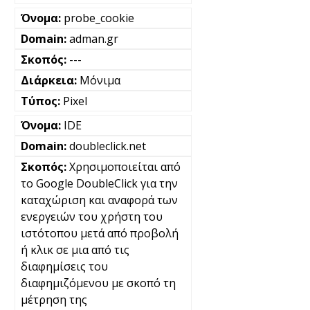
probe_cookie
adman.gr
---
Μόνιμα
Pixel
IDE
doubleclick.net
Χρησιμοποιείται από
το Google DoubleClick για την
καταχώριση και αναφορά των
ενεργειών του χρήστη του
ιστότοπου μετά από προβολή
ή κλικ σε μια από τις
διαφημίσεις του
διαφημιζόμενου με σκοπό τη
μέτρηση της