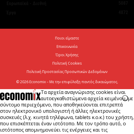
5087
Ευρωπαϊκά - Διεθνή
ΥΠΕΘΟΟ: Υποβλήθηκε το αίτημα για την
4872
Έργα
ενεργοποίηση της ρήτρας διαφυγής για την
ενεργειακή ανθεκτικότητα
6 Αυγούστου 2026
Ποιοι είμαστε
Επικοινωνία
Viohalco: Ισχυρές επιδόσεις το πρώτο εξάμηνο του
2026
Όροι Χρήσης
Πολιτική Cookies
6 Αυγούστου 2026
Πολιτική Προστασίας Προσωπικών Δεδομένων
© 2026 Economix – Με την επιφύλαξη παντός δικαιώματος.
Τα αρχεία αναγνώρισης cookies είναι
αυτοεγκαθιστώμενα αρχεία κειμένου, με
σύντομο περιεχόμενο, που αποθηκεύονται επιτρεπτά
στον ηλεκτρονικό υπολογιστή ή άλλες ηλεκτρονικές
συσκευές (λ.χ. κινητά τηλέφωνα, tablets κ.ο.κ.) του χρήστη,
που επισκέπτεται έναν ιστότοπο. Με τον τρόπο αυτό, ο
ιστότοπος απομνημονεύει τις ενέργειες και τις