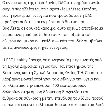
Ο αντίκτυπος της τεχνολογίας DAC στη δημόσια υγεία
συχνά παραβλέπεται στις σχετικές μελέτες. Ωστόσο,
εάν η ηλεκτρική ενέργεια που τροφοδοτεί τη DAC
προέρχεται έστω και εν μέρει από δίκτυο που
βασίζεται σε ορυκτά καύσιμα, αυτό έχει ως αποτέλεσμα
τη ρύπανση από διοξείδιο του θείου, οξείδια του
αζώτου και μικρά σωματίδια — κάτι που δεν συμβαίνει
με τις ανανεώσιμες πηγές ενέργειας.
Η PSE Healthy Energy, σε συνεργασία με ερευνητές από
τη Σχολή Δημόσιας Υγείας του Πανεπιστημίου της
Βοστώνης και τη Σχολή Δημόσιας Υγείας T.H. Chan του
Χάρβαρντ μοντελοποίησαν τα οφέλη για την υγεία και
το κλίμα από την επένδυση 100 εκατομμυρίων
δολαρίων στην άμεση δέσμευση διοξειδίου του
άνθρακα σε σύγκριση με την επένδυση του ίδιου ποσού
σε ηλιακή ενέργεια κλίμακας δικτύου ή χερσαία αιολική