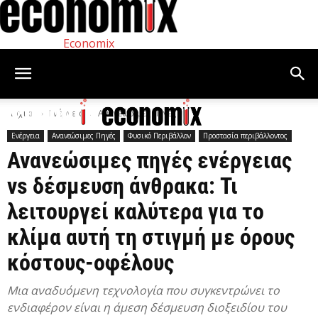
Economix
Αρχική
Ενέργεια
Ανανεώσιμες Πηγές
Ενέργεια
Ανανεώσιμες Πηγές
Φυσικό Περιβάλλον
Προστασία περιβάλλοντος
Ανανεώσιμες πηγές ενέργειας
vs δέσμευση άνθρακα: Τι
λειτουργεί καλύτερα για το
κλίμα αυτή τη στιγμή με όρους
κόστους-οφέλους
Μια αναδυόμενη τεχνολογία που συγκεντρώνει το
ενδιαφέρον είναι η άμεση δέσμευση διοξειδίου του