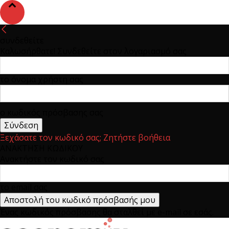
συνδεθείτε
Καλωσήρθατε! Συνδεθείτε στον λογαριασμό σας
το όνομα χρήστη σας
ο κωδικός πρόσβασης σας
Ξεχάσατε τον κωδικό σας; Ζητήστε βοήθεια
ΑΝΑΚΤΗΣΗ ΚΩΔΙΚΟΥ
Ανακτήστε τον κωδικό σας
το email σας
Ένας κωδικός πρόσβασης θα σταλθεί με e-mail σε εσάς.