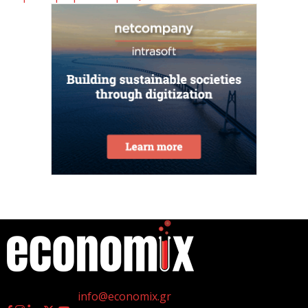
6 Αυγούστου 2026
ΟΠΕΚΑ: Αύριο η δεύτερη πληρωμή των δικαιούχων
του Λογαριασμού Αγροτικής Εστίας
6 Αυγούστου 2026
CrediaBank: Στα 53,6 εκατ. ευρώ τα
επαναλαμβανόμενα λειτουργικά κέρδη
6 Αυγούστου 2026
Βιομηχανία: επίθεση ουσίας από ΕΛΑΣ σε
κυβέρνηση Μητσοτάκη
6 Αυγούστου 2026
η
Γεννημένοι την 4
Ιουλίου.
Οι ελληνικές scale-ups επιχειρήσεις στρέφονται
Επικοινωνία:
info@economix.gr
στην ανάπτυξη