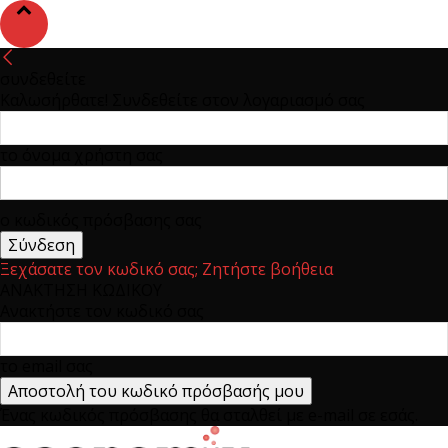
συνδεθείτε
Καλωσήρθατε! Συνδεθείτε στον λογαριασμό σας
το όνομα χρήστη σας
ο κωδικός πρόσβασης σας
Ξεχάσατε τον κωδικό σας; Ζητήστε βοήθεια
ΑΝΑΚΤΗΣΗ ΚΩΔΙΚΟΥ
Ανακτήστε τον κωδικό σας
το email σας
Ένας κωδικός πρόσβασης θα σταλθεί με e-mail σε εσάς.