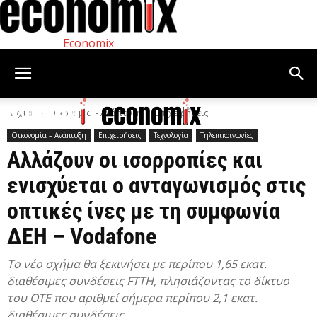
Economix
Αρχική
Οικονομία – Ανάπτυξη
Επιχειρήσεις
Οικονομία – Ανάπτυξη
Επιχειρήσεις
Τεχνολογία
Τηλεπικοινωνίες
Αλλάζουν οι ισορροπίες και
ενισχύεται ο ανταγωνισμός στις
οπτικές ίνες με τη συμφωνία
ΔΕΗ – Vodafone
Το νέο σχήμα θα ξεκινήσει με περίπου 1,65 εκατ.
διαθέσιμες συνδέσεις FTTH, πλησιάζοντας το δίκτυο
του ΟΤΕ που αριθμεί σήμερα περίπου 2,1 εκατ.
διαθέσιμες συνδέσεις.