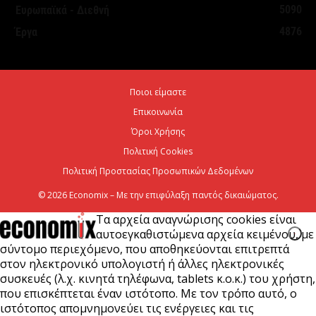
5090
Ευρωπαϊκά - Διεθνή
τουριστική ανάπτυξη
4876
Έργα
7 Αυγούστου 2026
Χρίστος Δήμας: «Προχωρούν τα έργα σε όλο το
Ποιοι είμαστε
μήκος του ΒΟΑΚ»
Επικοινωνία
7 Αυγούστου 2026
Όροι Χρήσης
Πολιτική Cookies
Πολιτική Προστασίας Προσωπικών Δεδομένων
© 2026 Economix – Με την επιφύλαξη παντός δικαιώματος.
Τα αρχεία αναγνώρισης cookies είναι
αυτοεγκαθιστώμενα αρχεία κειμένου, με
σύντομο περιεχόμενο, που αποθηκεύονται επιτρεπτά
στον ηλεκτρονικό υπολογιστή ή άλλες ηλεκτρονικές
συσκευές (λ.χ. κινητά τηλέφωνα, tablets κ.ο.κ.) του χρήστη,
που επισκέπτεται έναν ιστότοπο. Με τον τρόπο αυτό, ο
ιστότοπος απομνημονεύει τις ενέργειες και τις