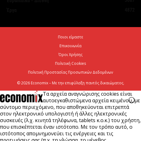
5087
Ευρωπαϊκά - Διεθνή
ΥΠΕΘΟΟ: Υποβλήθηκε το αίτημα για την
4872
Έργα
ενεργοποίηση της ρήτρας διαφυγής για την
ενεργειακή ανθεκτικότητα
6 Αυγούστου 2026
Ποιοι είμαστε
Επικοινωνία
Viohalco: Ισχυρές επιδόσεις το πρώτο εξάμηνο του
2026
Όροι Χρήσης
Πολιτική Cookies
6 Αυγούστου 2026
Πολιτική Προστασίας Προσωπικών Δεδομένων
© 2026 Economix – Με την επιφύλαξη παντός δικαιώματος.
Τα αρχεία αναγνώρισης cookies είναι
αυτοεγκαθιστώμενα αρχεία κειμένου, με
σύντομο περιεχόμενο, που αποθηκεύονται επιτρεπτά
στον ηλεκτρονικό υπολογιστή ή άλλες ηλεκτρονικές
συσκευές (λ.χ. κινητά τηλέφωνα, tablets κ.ο.κ.) του χρήστη,
που επισκέπτεται έναν ιστότοπο. Με τον τρόπο αυτό, ο
ιστότοπος απομνημονεύει τις ενέργειες και τις
προτιμήσεις σας (π.χ. τη γλώσσα, το μέγεθος