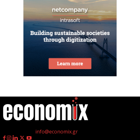
6 Αυγούστου 2026
ΟΠΕΚΑ: Αύριο η δεύτερη πληρωμή των δικαιούχων
του Λογαριασμού Αγροτικής Εστίας
6 Αυγούστου 2026
CrediaBank: Στα 53,6 εκατ. ευρώ τα
επαναλαμβανόμενα λειτουργικά κέρδη
6 Αυγούστου 2026
Βιομηχανία: επίθεση ουσίας από ΕΛΑΣ σε
κυβέρνηση Μητσοτάκη
6 Αυγούστου 2026
η
Γεννημένοι την 4
Ιουλίου.
Οι ελληνικές scale-ups επιχειρήσεις στρέφονται
Επικοινωνία:
info@economix.gr
στην ανάπτυξη