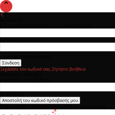
συνδεθείτε
Καλωσήρθατε! Συνδεθείτε στον λογαριασμό σας
το όνομα χρήστη σας
ο κωδικός πρόσβασης σας
Ξεχάσατε τον κωδικό σας; Ζητήστε βοήθεια
ΑΝΑΚΤΗΣΗ ΚΩΔΙΚΟΥ
Ανακτήστε τον κωδικό σας
το email σας
Ένας κωδικός πρόσβασης θα σταλθεί με e-mail σε εσάς.