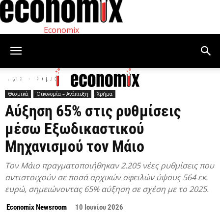
Economix
Αρχική
Θεσμικά
Θεσμικά
Οικονομία – Ανάπτυξη
Χρήμα
Αύξηση 65% στις ρυθμίσεις
μέσω Εξωδικαστικού
Μηχανισμού τον Μάιο
Tον Μάιο πραγματοποιήθηκαν 2.205 νέες ρυθμίσεις που
αντιστοιχούν σε ποσά αρχικών οφειλών ύψους 564 εκ.
ευρώ, σημειώνοντας 65% αύξηση σε σχέση με τo 2025.
Economix Newsroom
10 Ιουνίου 2026