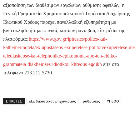
αξιοποίηση των διαθέσιμων εργαλείων ρύθμισης οφειλών, η
Γενική Γραμματεία Χρηματοπιστωτικού Τομέα και Διαχείρισης
Ιδιωτικού Χρέους παρέχει πανελλαδική εξυπηρέτηση με
βιντεοκλήση ή τηλεφωνικά, κατόπιν ραντεβού, είτε μέσω της
πλατφόρμας
https://www.gov.gr/ipiresies/polites-kai-
kathemerinoteta/ex-apostaseos-exuperetese-politon/exuperetese-me-
telediaskepse-kai-telephonike-epikoinonia-apo-ten-eidike-
grammateia-diakheirises-idiotikou-khreous-egdikh
είτε στο
τηλέφωνο 213.212.5730.
ΕΤΙΚΕΤΕΣ
εξωδικαστικός μηχανισμός
ρυθμίσεις
ΥΠΕΘΟ