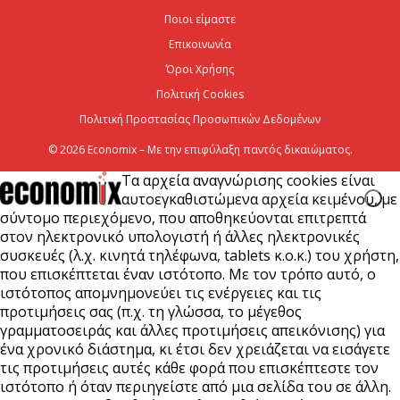
«Ανεβαίνουν οι στροφές» για το νέο μεγάλο
Ποιοι είμαστε
Διεθνές Αεροδρόμιο Ηρακλείου Κρήτης (ΔΑΗΚ)
Επικοινωνία
8 Αυγούστου 2026
Όροι Χρήσης
Πολιτική Cookies
Πολιτική Προστασίας Προσωπικών Δεδομένων
© 2026 Economix – Με την επιφύλαξη παντός δικαιώματος.
Τα αρχεία αναγνώρισης cookies είναι
αυτοεγκαθιστώμενα αρχεία κειμένου, με
σύντομο περιεχόμενο, που αποθηκεύονται επιτρεπτά
στον ηλεκτρονικό υπολογιστή ή άλλες ηλεκτρονικές
συσκευές (λ.χ. κινητά τηλέφωνα, tablets κ.ο.κ.) του χρήστη,
που επισκέπτεται έναν ιστότοπο. Με τον τρόπο αυτό, ο
ιστότοπος απομνημονεύει τις ενέργειες και τις
προτιμήσεις σας (π.χ. τη γλώσσα, το μέγεθος
γραμματοσειράς και άλλες προτιμήσεις απεικόνισης) για
ένα χρονικό διάστημα, κι έτσι δεν χρειάζεται να εισάγετε
τις προτιμήσεις αυτές κάθε φορά που επισκέπτεστε τον
ιστότοπο ή όταν περιηγείστε από μια σελίδα του σε άλλη.