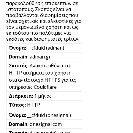
παρακολούθηση επισκεπτών σε
ιστότοπους. Σκοπός είναι να
προβάλλονται διαφημίσεις που
είναι σχετικές και ελκυστικές για
τον μεμονωμένο χρήστη και ως
εκ τούτου πιο πολύτιμες για
εκδότες και διαφημιστές τρίτων.
__cfduid (adman)
adman.gr
Ανακατευθύνει τα
HTTP αιτήματα του χρήστη
στα αντίστοιχα HTTPS για τις
υπηρεσίες Couldflare.
1 μήνας
HTTP
__cfduid (onesignal)
onesignal.com