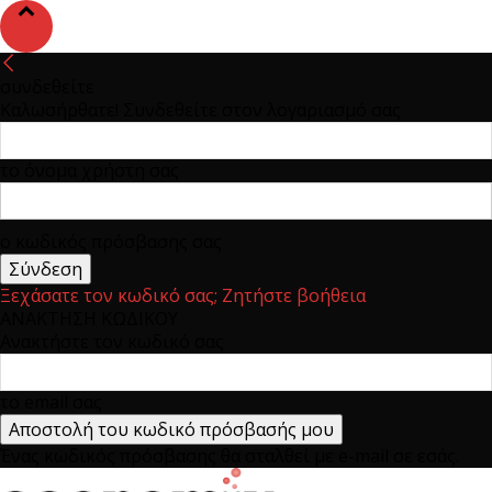
συνδεθείτε
Καλωσήρθατε! Συνδεθείτε στον λογαριασμό σας
το όνομα χρήστη σας
ο κωδικός πρόσβασης σας
Ξεχάσατε τον κωδικό σας; Ζητήστε βοήθεια
ΑΝΑΚΤΗΣΗ ΚΩΔΙΚΟΥ
Ανακτήστε τον κωδικό σας
το email σας
Ένας κωδικός πρόσβασης θα σταλθεί με e-mail σε εσάς.