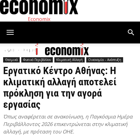
Economix
Αρχική
Θεσμικά
Θεσμικά
Φυσικό Περιβάλλον
Κλιματική Αλλαγή
Οικονομία – Ανάπτυξη
Εργατικό Κέντρο Αθήνας: Η
κλιματική αλλαγή αποτελεί
πρόκληση για την αγορά
εργασίας
Όπως αναφέρεται σε ανακοίνωση, η Παγκόσμια Ημέρα
Περιβάλλοντος 2026 επικεντρώνεται στην κλιματική
αλλαγή, με πρόταση του ΟΗΕ.